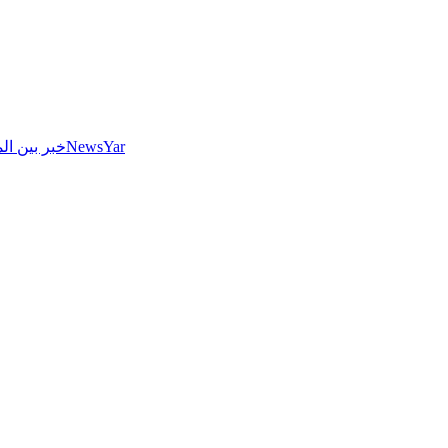
NewsYar
خبر بین الم