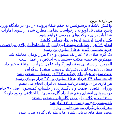
پر بازدید ترین
واکنش باشگاه پرسپولیس به حکم فیفا/ پرونده «رادو» در دادگاه ورز
پاسخ منفی تل آویو به درخواست نظامی مطرح شده از سوی امارات
فضا باید برای حرکت‌های مردمی فراهم شود
یک ایرانی تبار دستیار وزیر خارجه آمریکا شد
انجام ۱۹ هزارعملیات توسط اورژانس کرمانشاه/آمار بالای مزاحمت تلفنی
خرید تضمینی گندم به ۴.۵ میلیون تن رسید
یک گرم طلای ۱۸ عیار یک میلیون و ۲۱۰ هزار تومان معامله شد
مهمترین شاخصه مکتب «سلیمانی» اخلاص در عمل است
الجزیره از دستیابی به تصاویر گلوله عامل شهادت ابوعاقله خبر داد
دستور پوتین برای ورود ارتش روسیه به شرق اوکراین
علت سقوط هواپیمای جنگنده F۱۴ در اصفهان مشخص شد
قیمت سکه ۲۹ خرداد به ۱۵ میلیون و ۴۳۰ هزار تومان رسید
هر کاری برای توقف برنامه هسته‌ای ایران انجام می دهیم
وزرای اقتصاد، صمت و دادگستری در جلسات کمیسیون اصل ۹۰ حاضر می‌شوند
دردسرهای افشای رقم قرارداد گل‌محمدی/ آیا اختلافی وجود دارد؟
۱۵۰۰ معلم کلاس اولی در گلستان مشخص شدند
نام‌نویسی حج تمتع سال ۱۴۰۱ آغاز شد
معرفی بازیگران نمایش «آنتی اویل»
مجوز سفرهای دریایی شناورها و ملوانان گناوه صادر شود