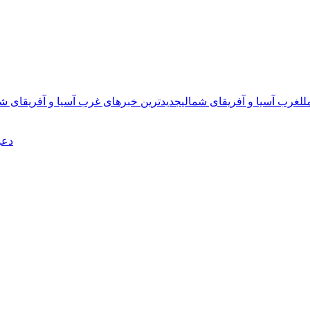
لل
غرب آسیا و آفریقای شمالی
جدیدترین خبرهای غرب آسیا و آفریقای شم
دعو