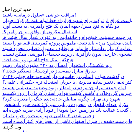
جدید ترین اخبار
مراقب حواشی «سلول درمانی» باشید!
است عراق از ترکیه برای تمدید قرارداد خط لوله نفت کرکوک-جیهان
دو نگاه به فتح مبین/ جبهه ایمان یک فتح راهبردی به دست آورد
استقبال مکرون از توافق ایران و آمریکا
در خیمه حسینیم، خونخواه و جانفداییم» به عنوان شعار سال هیئت ها
اینده مجلس: مردم باید نتیجه ملموس پروژه کمربندی قلعه‌نو را ببینند
دلیه کرمان: دادستان‌ها نباید به وظایف معمول قضایی محدود شوند
انشجوی خارجی بدون بازآفرینی زیرساخت‌های آموزشی ممکن نیست
هیچ‌کس مثل حاج قاسم تو را نشناخت
دیه شکستگی استخوان امسال به ۴۲۰ میلیون تومان رسید
۲ سارق منازل نیمه‌ساز در اردستان دستگیر شدند
درگذشت هوادار آلمانی در حاشیه دیدار افتتاحیه جام جهانی ۲۰۲۶
تر نجفی تغییر ساده مدیریتی یا جریان استحاله نرم حکمرانی علمی؟
امام جمعه سراوان: مردم در انتظار بهبود وضعیت معیشتی هستند
 خیزش گردوخاک و کاهش کیفیت هوا در استان کرمان از روز یکشنبه
شهرداری تهران چگونه مناطق حادثه‌دیده جنگ را مدیریت کرد؟
تکرار صدای انفجار در محدوده دریایی سیریک؛ علت هنوز نامشخص
 گنجی: عدالت باید در زمین اجرا شود/ از نبود آزادی ضربه خورده ایم
زخمی شدن ۳ نظامی صهیونیست در جنوب لبنان
ای شنیده‌شده در شرق اصفهان ناشی از انفجارهای کنترل‌شده است
وب گردی