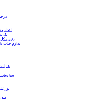
درخو
انتخاب «
یک نم
رئیس کل ع
تداوم جذب د
عزل دک
پیش‌بینی
پورعلی
صداه