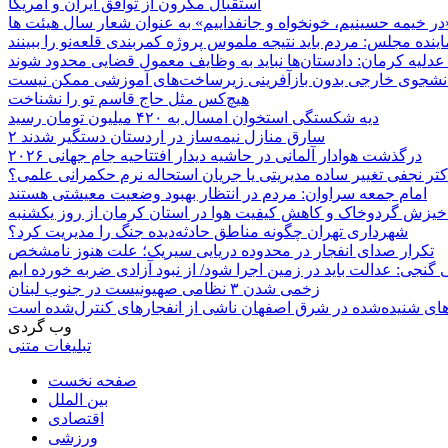
استقبال مکرون از توافق ایران و آمریکا
در خیمه حسینیم، خونخواه و جانفداییم» به عنوان شعار سال هیئت ها
اینده مجلس: مردم باید نتیجه ملموس پروژه کمربندی قلعه‌نو را ببینند
دلیه کرمان: دادستان‌ها نباید به وظایف معمول قضایی محدود شوند
انشجوی خارجی بدون بازآفرینی زیرساخت‌های آموزشی ممکن نیست
هیچ‌کس مثل حاج قاسم تو را نشناخت
دیه شکستگی استخوان امسال به ۴۲۰ میلیون تومان رسید
۲ سارق منازل نیمه‌ساز در اردستان دستگیر شدند
درگذشت هوادار آلمانی در حاشیه دیدار افتتاحیه جام جهانی ۲۰۲۶
تر نجفی تغییر ساده مدیریتی یا جریان استحاله نرم حکمرانی علمی؟
امام جمعه سراوان: مردم در انتظار بهبود وضعیت معیشتی هستند
 خیزش گردوخاک و کاهش کیفیت هوا در استان کرمان از روز یکشنبه
شهرداری تهران چگونه مناطق حادثه‌دیده جنگ را مدیریت کرد؟
تکرار صدای انفجار در محدوده دریایی سیریک؛ علت هنوز نامشخص
 گنجی: عدالت باید در زمین اجرا شود/ از نبود آزادی ضربه خورده ایم
زخمی شدن ۳ نظامی صهیونیست در جنوب لبنان
ای شنیده‌شده در شرق اصفهان ناشی از انفجارهای کنترل‌شده است
وب گردی
تبلیغات متنی
صفحه نخست
بین الملل
اقتصادی
ورزشی