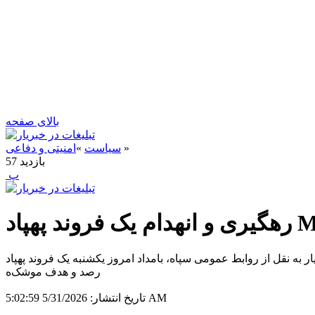
بالای صفحه
»
سیاست
»
امنیتی و دفاعی
بازدید
57
‍ پ
روند پهپاد MQ۱
مومی سپاه، بامداد امروز یکشنبه یک فروند پهپاد MQ۱ ارتش متجاوز آمریکا با ورود به فضای آب‌های سرزمینی ایران قصد انجام عملیات خصمانه داشت که بلافاصله در
رصد و هدف موشک‌ه
5/31/2026 5:02:59 AM
تاریخ انتشار: