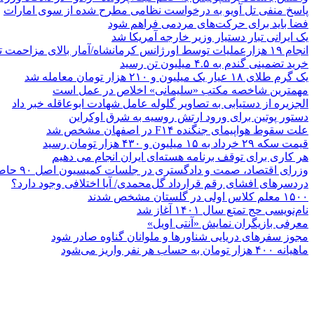
پاسخ منفی تل آویو به درخواست نظامی مطرح شده از سوی امارات
فضا باید برای حرکت‌های مردمی فراهم شود
یک ایرانی تبار دستیار وزیر خارجه آمریکا شد
انجام ۱۹ هزارعملیات توسط اورژانس کرمانشاه/آمار بالای مزاحمت تلفنی
خرید تضمینی گندم به ۴.۵ میلیون تن رسید
یک گرم طلای ۱۸ عیار یک میلیون و ۲۱۰ هزار تومان معامله شد
مهمترین شاخصه مکتب «سلیمانی» اخلاص در عمل است
الجزیره از دستیابی به تصاویر گلوله عامل شهادت ابوعاقله خبر داد
دستور پوتین برای ورود ارتش روسیه به شرق اوکراین
علت سقوط هواپیمای جنگنده F۱۴ در اصفهان مشخص شد
قیمت سکه ۲۹ خرداد به ۱۵ میلیون و ۴۳۰ هزار تومان رسید
هر کاری برای توقف برنامه هسته‌ای ایران انجام می دهیم
وزرای اقتصاد، صمت و دادگستری در جلسات کمیسیون اصل ۹۰ حاضر می‌شوند
دردسرهای افشای رقم قرارداد گل‌محمدی/ آیا اختلافی وجود دارد؟
۱۵۰۰ معلم کلاس اولی در گلستان مشخص شدند
نام‌نویسی حج تمتع سال ۱۴۰۱ آغاز شد
معرفی بازیگران نمایش «آنتی اویل»
مجوز سفرهای دریایی شناورها و ملوانان گناوه صادر شود
ماهیانه ۴۰۰ هزار تومان به حساب هر نفر واریز می‌شود