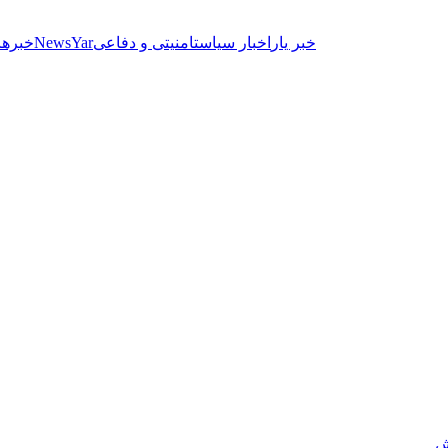
خبر یار
اخبار سیاست
امنیتی و دفاعی
NewsYar
خبرها
ش