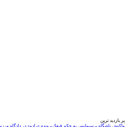
پر بازدید ترین
واکنش باشگاه پرسپولیس به حکم فیفا/ پرونده «رادو» در دادگاه ورز