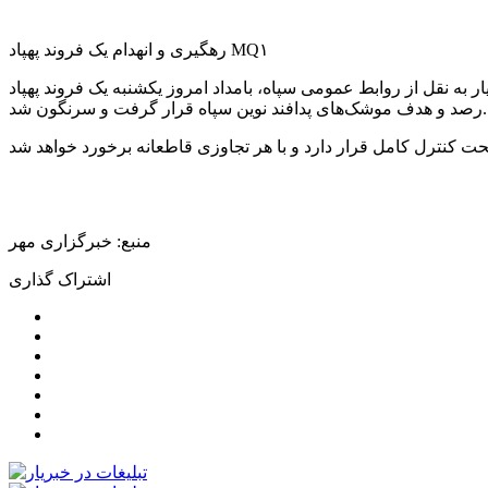
رهگیری و انهدام یک فروند پهپاد MQ۱
مومی سپاه، بامداد امروز یکشنبه یک فروند پهپاد MQ۱ ارتش متجاوز آمریکا با ورود به فضای آب‌های سرزمینی ایران قصد انجام عملیات خصمانه داشت که بلافاصله در
رصد و هدف موشک‌های پدافند نوین سپاه قرار گرفت و سرنگون شد.
منبع: خبرگزاری مهر
اشتراک گذاری