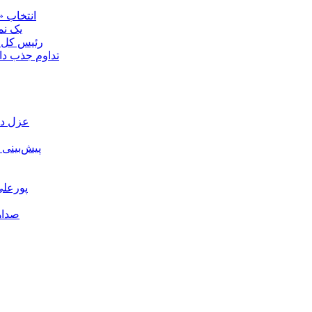
انتخاب «
یک نم
رئیس کل ع
تداوم جذب د
عزل دک
پیش‌بینی
پورعلی
صداه