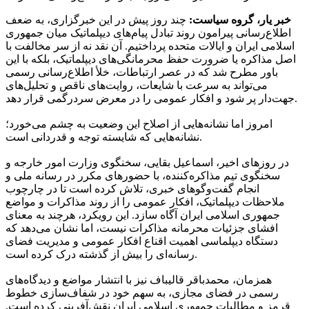
خبر یار، گروه سیاست:
چند روز پیش در این خبرگزاری، به ضعف
اطلاع‌رسانی پیرامون روند تبادل پیام‌های دیپلماتیک میان جمهوری
اسلامی ایران و ایالات متحده پرداختیم. آن نقد نه از سر مخالفت با
اصل مذاکره یا ضرورت حفظ محرمانگی‌های دیپلماتیک، بلکه با این
باور مطرح شد که در عصر ارتباطات، خلأ اطلاع‌رسانی رسمی
می‌تواند به سرعت با شایعات، روایت‌های ناقص و تحلیل‌های
جهت‌دار پر شود و افکار عمومی را در معرض سردرگمی قرار دهد.
امروز اما نشانه‌هایی از اصلاح این وضعیت به چشم می‌خورد؛
نشانه‌هایی که شایسته توجه و قدردانی است.
در روزهای اخیر، اسماعیل بقایی، سخنگوی وزارت امور خارجه و
سخنگوی تیم مذاکره‌کننده، با حضورهای مکرر در رسانه ملی و
انجام گفت‌وگوهای خبری، تلاش کرده است تا در چارچوب
ملاحظات دیپلماتیک، افکار عمومی را از روند مذاکرات و مواضع
جمهوری اسلامی ایران آگاه سازد. این رویکرد، هرچند به معنای
افشای جزئیات محرمانه مذاکرات نیست، اما نشان می‌دهد که
دستگاه دیپلماسی اهمیت اقناع افکار عمومی و مدیریت فضای
رسانه‌ای را بیش از گذشته درک کرده است.
همزمان، محمدباقر قالیباف نیز با انتشار مواضع و دیدگاه‌های
رسمی در فضای مجازی، به سهم خود در شفاف‌سازی خطوط
قرمز و مطالبات جمهوری اسلامی ایران نقش‌آفرینی کرده است.