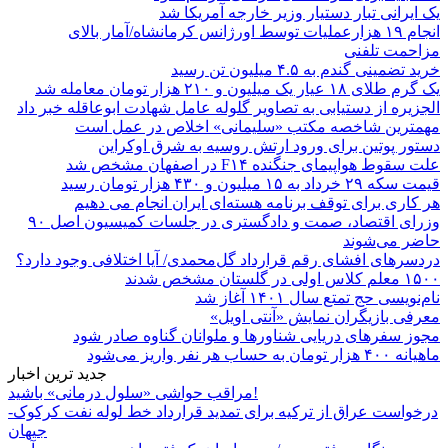
یک ایرانی تبار دستیار وزیر خارجه آمریکا شد
انجام ۱۹ هزارعملیات توسط اورژانس کرمانشاه/آمار بالای
مزاحمت تلفنی
خرید تضمینی گندم به ۴.۵ میلیون تن رسید
یک گرم طلای ۱۸ عیار یک میلیون و ۲۱۰ هزار تومان معامله شد
الجزیره از دستیابی به تصاویر گلوله عامل شهادت ابوعاقله خبر داد
مهمترین شاخصه مکتب «سلیمانی» اخلاص در عمل است
دستور پوتین برای ورود ارتش روسیه به شرق اوکراین
علت سقوط هواپیمای جنگنده F۱۴ در اصفهان مشخص شد
قیمت سکه ۲۹ خرداد به ۱۵ میلیون و ۴۳۰ هزار تومان رسید
هر کاری برای توقف برنامه هسته‌ای ایران انجام می دهیم
وزرای اقتصاد، صمت و دادگستری در جلسات کمیسیون اصل ۹۰
حاضر می‌شوند
دردسرهای افشای رقم قرارداد گل‌محمدی/ آیا اختلافی وجود دارد؟
۱۵۰۰ معلم کلاس اولی در گلستان مشخص شدند
نام‌نویسی حج تمتع سال ۱۴۰۱ آغاز شد
معرفی بازیگران نمایش «آنتی اویل»
مجوز سفرهای دریایی شناورها و ملوانان گناوه صادر شود
ماهیانه ۴۰۰ هزار تومان به حساب هر نفر واریز می‌شود
جدید ترین اخبار
مراقب حواشی «سلول درمانی» باشید!
درخواست عراق از ترکیه برای تمدید قرارداد خط لوله نفت کرکوک-
جیهان