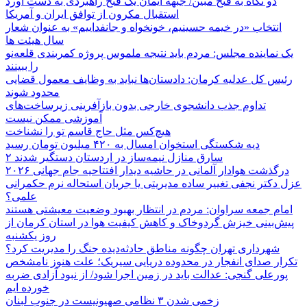
دو نگاه به فتح مبین/ جبهه ایمان یک فتح راهبردی به دست آورد
استقبال مکرون از توافق ایران و آمریکا
انتخاب «در خیمه حسینیم، خونخواه و جانفداییم» به عنوان شعار
سال هیئت ها
یک نماینده مجلس: مردم باید نتیجه ملموس پروژه کمربندی قلعه‌نو
را ببینند
رئیس کل عدلیه کرمان: دادستان‌ها نباید به وظایف معمول قضایی
محدود شوند
تداوم جذب دانشجوی خارجی بدون بازآفرینی زیرساخت‌های
آموزشی ممکن نیست
هیچ‌کس مثل حاج قاسم تو را نشناخت
دیه شکستگی استخوان امسال به ۴۲۰ میلیون تومان رسید
۲ سارق منازل نیمه‌ساز در اردستان دستگیر شدند
درگذشت هوادار آلمانی در حاشیه دیدار افتتاحیه جام جهانی ۲۰۲۶
عزل دکتر نجفی تغییر ساده مدیریتی یا جریان استحاله نرم حکمرانی
علمی؟
امام جمعه سراوان: مردم در انتظار بهبود وضعیت معیشتی هستند
پیش‌بینی خیزش گردوخاک و کاهش کیفیت هوا در استان کرمان از
روز یکشنبه
شهرداری تهران چگونه مناطق حادثه‌دیده جنگ را مدیریت کرد؟
تکرار صدای انفجار در محدوده دریایی سیریک؛ علت هنوز نامشخص
پورعلی گنجی: عدالت باید در زمین اجرا شود/ از نبود آزادی ضربه
خورده ایم
زخمی شدن ۳ نظامی صهیونیست در جنوب لبنان