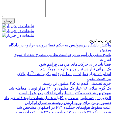
پر بازدید ترین
واکنش باشگاه پرسپولیس به حکم فیفا/ پرونده «رادو» در دادگاه
ورزش
پاسخ منفی تل آویو به درخواست نظامی مطرح شده از سوی
امارات
فضا باید برای حرکت‌های مردمی فراهم شود
یک ایرانی تبار دستیار وزیر خارجه آمریکا شد
انجام ۱۹ هزارعملیات توسط اورژانس کرمانشاه/آمار بالای
مزاحمت تلفنی
خرید تضمینی گندم به ۴.۵ میلیون تن رسید
یک گرم طلای ۱۸ عیار یک میلیون و ۲۱۰ هزار تومان معامله شد
مهمترین شاخصه مکتب «سلیمانی» اخلاص در عمل است
الجزیره از دستیابی به تصاویر گلوله عامل شهادت ابوعاقله خبر داد
دستور پوتین برای ورود ارتش روسیه به شرق اوکراین
علت سقوط هواپیمای جنگنده F۱۴ در اصفهان مشخص شد
قیمت سکه ۲۹ خرداد به ۱۵ میلیون و ۴۳۰ هزار تومان رسید