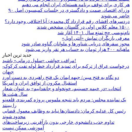
هر کاری برای توقف برنامه هسته‌ای ایران انجام می دهیم
وزرای اقتصاد، صمت و دادگستری در جلسات کمیسیون اصل ۹۰
حاضر می‌شوند
دردسرهای افشای رقم قرارداد گل‌محمدی/ آیا اختلافی وجود دارد؟
۱۵۰۰ معلم کلاس اولی در گلستان مشخص شدند
نام‌نویسی حج تمتع سال ۱۴۰۱ آغاز شد
معرفی بازیگران نمایش «آنتی اویل»
مجوز سفرهای دریایی شناورها و ملوانان گناوه صادر شود
ماهیانه ۴۰۰ هزار تومان به حساب هر نفر واریز می‌شود
جدید ترین اخبار
مراقب حواشی «سلول درمانی» باشید!
درخواست عراق از ترکیه برای تمدید قرارداد خط لوله نفت کرکوک-
جیهان
دو نگاه به فتح مبین/ جبهه ایمان یک فتح راهبردی به دست آورد
استقبال مکرون از توافق ایران و آمریکا
انتخاب «در خیمه حسینیم، خونخواه و جانفداییم» به عنوان شعار
سال هیئت ها
یک نماینده مجلس: مردم باید نتیجه ملموس پروژه کمربندی قلعه‌نو
را ببینند
رئیس کل عدلیه کرمان: دادستان‌ها نباید به وظایف معمول قضایی
محدود شوند
تداوم جذب دانشجوی خارجی بدون بازآفرینی زیرساخت‌های
آموزشی ممکن نیست