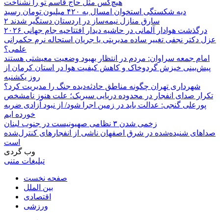
هیچ‌کس مثل حاج قاسم تو را نشناخت
دیه شکستگی استخوان امسال به ۴۲۰ میلیون تومان رسید
۲ سارق منازل نیمه‌ساز در اردستان دستگیر شدند
درگذشت هوادار آلمانی در حاشیه دیدار افتتاحیه جام جهانی ۲۰۲۶
عزل دکتر نجفی تغییر ساده مدیریتی یا جریان استحاله نرم حکمرانی
علمی؟
امام جمعه سراوان: مردم در انتظار بهبود وضعیت معیشتی هستند
پیش‌بینی خیزش گردوخاک و کاهش کیفیت هوا در استان کرمان از
روز یکشنبه
شهرداری تهران چگونه مناطق حادثه‌دیده جنگ را مدیریت کرد؟
تکرار صدای انفجار در محدوده دریایی سیریک؛ علت هنوز نامشخص
پورعلی گنجی: عدالت باید در زمین اجرا شود/ از نبود آزادی ضربه
خورده ایم
زخمی شدن ۳ نظامی صهیونیست در جنوب لبنان
صداهای شنیده‌شده در شرق اصفهان ناشی از انفجارهای کنترل‌شده
است
وب گردی
تبلیغات متنی
صفحه نخست
بین الملل
اقتصادی
ورزشی