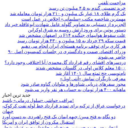
مزاحمت تلفنی
خرید تضمینی گندم به ۴.۵ میلیون تن رسید
یک گرم طلای ۱۸ عیار یک میلیون و ۲۱۰ هزار تومان معامله شد
مهمترین شاخصه مکتب «سلیمانی» اخلاص در عمل است
الجزیره از دستیابی به تصاویر گلوله عامل شهادت ابوعاقله خبر داد
دستور پوتین برای ورود ارتش روسیه به شرق اوکراین
علت سقوط هواپیمای جنگنده F۱۴ در اصفهان مشخص شد
قیمت سکه ۲۹ خرداد به ۱۵ میلیون و ۴۳۰ هزار تومان رسید
هر کاری برای توقف برنامه هسته‌ای ایران انجام می دهیم
وزرای اقتصاد، صمت و دادگستری در جلسات کمیسیون اصل ۹۰
حاضر می‌شوند
دردسرهای افشای رقم قرارداد گل‌محمدی/ آیا اختلافی وجود دارد؟
۱۵۰۰ معلم کلاس اولی در گلستان مشخص شدند
نام‌نویسی حج تمتع سال ۱۴۰۱ آغاز شد
معرفی بازیگران نمایش «آنتی اویل»
مجوز سفرهای دریایی شناورها و ملوانان گناوه صادر شود
ماهیانه ۴۰۰ هزار تومان به حساب هر نفر واریز می‌شود
جدید ترین اخبار
مراقب حواشی «سلول درمانی» باشید!
درخواست عراق از ترکیه برای تمدید قرارداد خط لوله نفت کرکوک-
جیهان
دو نگاه به فتح مبین/ جبهه ایمان یک فتح راهبردی به دست آورد
استقبال مکرون از توافق ایران و آمریکا
انتخاب «در خیمه حسینیم، خونخواه و جانفداییم» به عنوان شعار