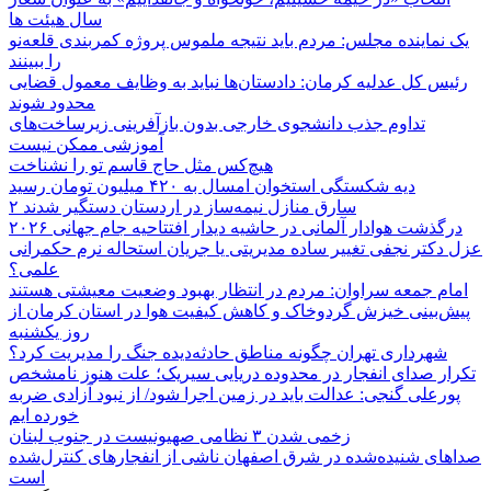
سال هیئت ها
یک نماینده مجلس: مردم باید نتیجه ملموس پروژه کمربندی قلعه‌نو
را ببینند
رئیس کل عدلیه کرمان: دادستان‌ها نباید به وظایف معمول قضایی
محدود شوند
تداوم جذب دانشجوی خارجی بدون بازآفرینی زیرساخت‌های
آموزشی ممکن نیست
هیچ‌کس مثل حاج قاسم تو را نشناخت
دیه شکستگی استخوان امسال به ۴۲۰ میلیون تومان رسید
۲ سارق منازل نیمه‌ساز در اردستان دستگیر شدند
درگذشت هوادار آلمانی در حاشیه دیدار افتتاحیه جام جهانی ۲۰۲۶
عزل دکتر نجفی تغییر ساده مدیریتی یا جریان استحاله نرم حکمرانی
علمی؟
امام جمعه سراوان: مردم در انتظار بهبود وضعیت معیشتی هستند
پیش‌بینی خیزش گردوخاک و کاهش کیفیت هوا در استان کرمان از
روز یکشنبه
شهرداری تهران چگونه مناطق حادثه‌دیده جنگ را مدیریت کرد؟
تکرار صدای انفجار در محدوده دریایی سیریک؛ علت هنوز نامشخص
پورعلی گنجی: عدالت باید در زمین اجرا شود/ از نبود آزادی ضربه
خورده ایم
زخمی شدن ۳ نظامی صهیونیست در جنوب لبنان
صداهای شنیده‌شده در شرق اصفهان ناشی از انفجارهای کنترل‌شده
است