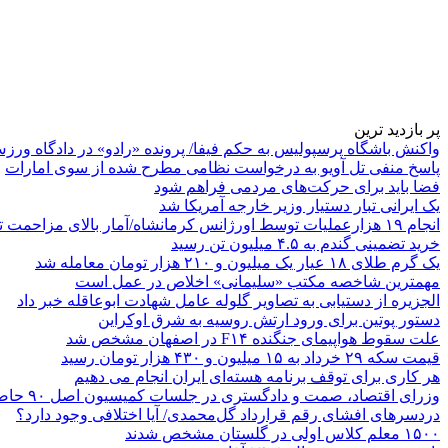
پر بازدید ترین
واکنش باشگاه پرسپولیس به حکم فیفا/ پرونده «رادو» در دادگاه ورز
پاسخ منفی تل آویو به درخواست نظامی مطرح شده از سوی امارات
فضا باید برای حرکت‌های مردمی فراهم شود
یک ایرانی تبار دستیار وزیر خارجه آمریکا شد
انجام ۱۹ هزارعملیات توسط اورژانس کرمانشاه/آمار بالای مزاحمت تلفنی
خرید تضمینی گندم به ۴.۵ میلیون تن رسید
یک گرم طلای ۱۸ عیار یک میلیون و ۲۱۰ هزار تومان معامله شد
مهمترین شاخصه مکتب «سلیمانی» اخلاص در عمل است
الجزیره از دستیابی به تصاویر گلوله عامل شهادت ابوعاقله خبر داد
دستور پوتین برای ورود ارتش روسیه به شرق اوکراین
علت سقوط هواپیمای جنگنده F۱۴ در اصفهان مشخص شد
قیمت سکه ۲۹ خرداد به ۱۵ میلیون و ۴۳۰ هزار تومان رسید
هر کاری برای توقف برنامه هسته‌ای ایران انجام می دهیم
وزرای اقتصاد، صمت و دادگستری در جلسات کمیسیون اصل ۹۰ حاضر می‌شوند
دردسرهای افشای رقم قرارداد گل‌محمدی/ آیا اختلافی وجود دارد؟
۱۵۰۰ معلم کلاس اولی در گلستان مشخص شدند