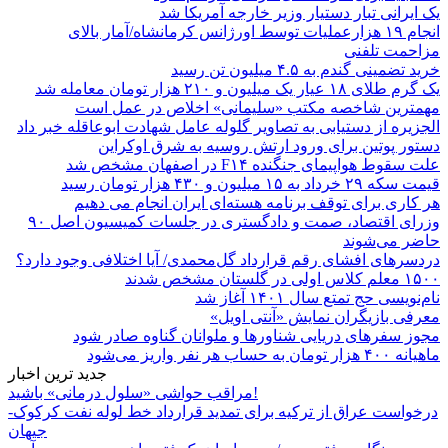
یک ایرانی تبار دستیار وزیر خارجه آمریکا شد
انجام ۱۹ هزارعملیات توسط اورژانس کرمانشاه/آمار بالای
مزاحمت تلفنی
خرید تضمینی گندم به ۴.۵ میلیون تن رسید
یک گرم طلای ۱۸ عیار یک میلیون و ۲۱۰ هزار تومان معامله شد
مهمترین شاخصه مکتب «سلیمانی» اخلاص در عمل است
الجزیره از دستیابی به تصاویر گلوله عامل شهادت ابوعاقله خبر داد
دستور پوتین برای ورود ارتش روسیه به شرق اوکراین
علت سقوط هواپیمای جنگنده F۱۴ در اصفهان مشخص شد
قیمت سکه ۲۹ خرداد به ۱۵ میلیون و ۴۳۰ هزار تومان رسید
هر کاری برای توقف برنامه هسته‌ای ایران انجام می دهیم
وزرای اقتصاد، صمت و دادگستری در جلسات کمیسیون اصل ۹۰
حاضر می‌شوند
دردسرهای افشای رقم قرارداد گل‌محمدی/ آیا اختلافی وجود دارد؟
۱۵۰۰ معلم کلاس اولی در گلستان مشخص شدند
نام‌نویسی حج تمتع سال ۱۴۰۱ آغاز شد
معرفی بازیگران نمایش «آنتی اویل»
مجوز سفرهای دریایی شناورها و ملوانان گناوه صادر شود
ماهیانه ۴۰۰ هزار تومان به حساب هر نفر واریز می‌شود
جدید ترین اخبار
مراقب حواشی «سلول درمانی» باشید!
درخواست عراق از ترکیه برای تمدید قرارداد خط لوله نفت کرکوک-
جیهان