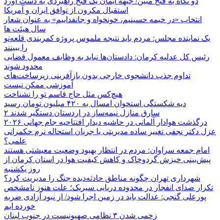
دو نگاه به فتح مبین/ جبهه ایمان یک فتح راهبردی به دست آورد
استقبال مکرون از توافق ایران و آمریکا
انتخاب «در خیمه حسینیم، خونخواه و جانفداییم» به عنوان شعار
سال هیئت ها
یک نماینده مجلس: مردم باید نتیجه ملموس پروژه کمربندی قلعه‌نو
را ببینند
رئیس کل عدلیه کرمان: دادستان‌ها نباید به وظایف معمول قضایی
محدود شوند
تداوم جذب دانشجوی خارجی بدون بازآفرینی زیرساخت‌های
آموزشی ممکن نیست
هیچ‌کس مثل حاج قاسم تو را نشناخت
دیه شکستگی استخوان امسال به ۴۲۰ میلیون تومان رسید
۲ سارق منازل نیمه‌ساز در اردستان دستگیر شدند
درگذشت هوادار آلمانی در حاشیه دیدار افتتاحیه جام جهانی ۲۰۲۶
عزل دکتر نجفی تغییر ساده مدیریتی یا جریان استحاله نرم حکمرانی
علمی؟
امام جمعه سراوان: مردم در انتظار بهبود وضعیت معیشتی هستند
پیش‌بینی خیزش گردوخاک و کاهش کیفیت هوا در استان کرمان از
روز یکشنبه
شهرداری تهران چگونه مناطق حادثه‌دیده جنگ را مدیریت کرد؟
تکرار صدای انفجار در محدوده دریایی سیریک؛ علت هنوز نامشخص
پورعلی گنجی: عدالت باید در زمین اجرا شود/ از نبود آزادی ضربه
خورده ایم
زخمی شدن ۳ نظامی صهیونیست در جنوب لبنان