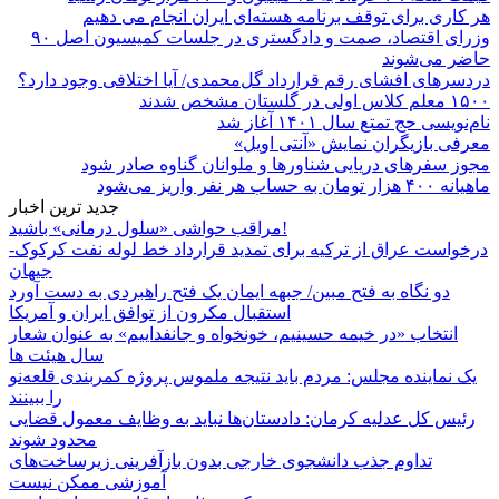
هر کاری برای توقف برنامه هسته‌ای ایران انجام می دهیم
وزرای اقتصاد، صمت و دادگستری در جلسات کمیسیون اصل ۹۰
حاضر می‌شوند
دردسرهای افشای رقم قرارداد گل‌محمدی/ آیا اختلافی وجود دارد؟
۱۵۰۰ معلم کلاس اولی در گلستان مشخص شدند
نام‌نویسی حج تمتع سال ۱۴۰۱ آغاز شد
معرفی بازیگران نمایش «آنتی اویل»
مجوز سفرهای دریایی شناورها و ملوانان گناوه صادر شود
ماهیانه ۴۰۰ هزار تومان به حساب هر نفر واریز می‌شود
جدید ترین اخبار
مراقب حواشی «سلول درمانی» باشید!
درخواست عراق از ترکیه برای تمدید قرارداد خط لوله نفت کرکوک-
جیهان
دو نگاه به فتح مبین/ جبهه ایمان یک فتح راهبردی به دست آورد
استقبال مکرون از توافق ایران و آمریکا
انتخاب «در خیمه حسینیم، خونخواه و جانفداییم» به عنوان شعار
سال هیئت ها
یک نماینده مجلس: مردم باید نتیجه ملموس پروژه کمربندی قلعه‌نو
را ببینند
رئیس کل عدلیه کرمان: دادستان‌ها نباید به وظایف معمول قضایی
محدود شوند
تداوم جذب دانشجوی خارجی بدون بازآفرینی زیرساخت‌های
آموزشی ممکن نیست