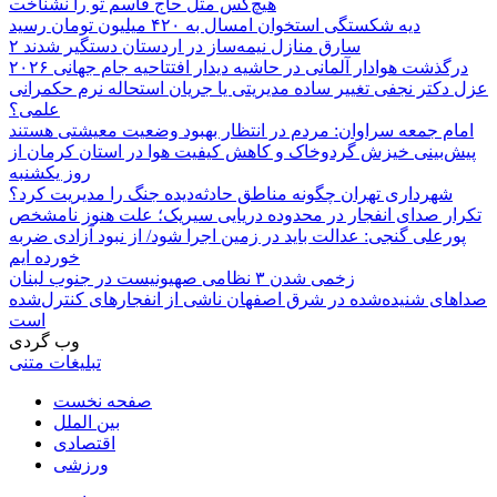
هیچ‌کس مثل حاج قاسم تو را نشناخت
دیه شکستگی استخوان امسال به ۴۲۰ میلیون تومان رسید
۲ سارق منازل نیمه‌ساز در اردستان دستگیر شدند
درگذشت هوادار آلمانی در حاشیه دیدار افتتاحیه جام جهانی ۲۰۲۶
عزل دکتر نجفی تغییر ساده مدیریتی یا جریان استحاله نرم حکمرانی
علمی؟
امام جمعه سراوان: مردم در انتظار بهبود وضعیت معیشتی هستند
پیش‌بینی خیزش گردوخاک و کاهش کیفیت هوا در استان کرمان از
روز یکشنبه
شهرداری تهران چگونه مناطق حادثه‌دیده جنگ را مدیریت کرد؟
تکرار صدای انفجار در محدوده دریایی سیریک؛ علت هنوز نامشخص
پورعلی گنجی: عدالت باید در زمین اجرا شود/ از نبود آزادی ضربه
خورده ایم
زخمی شدن ۳ نظامی صهیونیست در جنوب لبنان
صداهای شنیده‌شده در شرق اصفهان ناشی از انفجارهای کنترل‌شده
است
وب گردی
تبلیغات متنی
صفحه نخست
بین الملل
اقتصادی
ورزشی