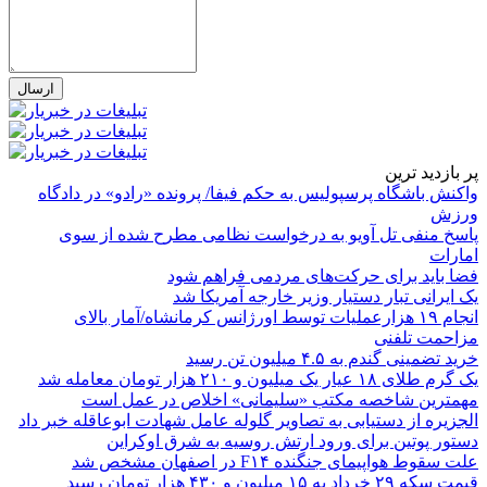
پر بازدید ترین
واکنش باشگاه پرسپولیس به حکم فیفا/ پرونده «رادو» در دادگاه
ورزش
پاسخ منفی تل آویو به درخواست نظامی مطرح شده از سوی
امارات
فضا باید برای حرکت‌های مردمی فراهم شود
یک ایرانی تبار دستیار وزیر خارجه آمریکا شد
انجام ۱۹ هزارعملیات توسط اورژانس کرمانشاه/آمار بالای
مزاحمت تلفنی
خرید تضمینی گندم به ۴.۵ میلیون تن رسید
یک گرم طلای ۱۸ عیار یک میلیون و ۲۱۰ هزار تومان معامله شد
مهمترین شاخصه مکتب «سلیمانی» اخلاص در عمل است
الجزیره از دستیابی به تصاویر گلوله عامل شهادت ابوعاقله خبر داد
دستور پوتین برای ورود ارتش روسیه به شرق اوکراین
علت سقوط هواپیمای جنگنده F۱۴ در اصفهان مشخص شد
قیمت سکه ۲۹ خرداد به ۱۵ میلیون و ۴۳۰ هزار تومان رسید