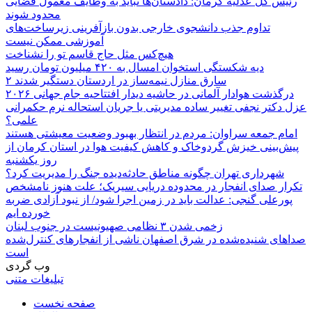
رئیس کل عدلیه کرمان: دادستان‌ها نباید به وظایف معمول قضایی
محدود شوند
تداوم جذب دانشجوی خارجی بدون بازآفرینی زیرساخت‌های
آموزشی ممکن نیست
هیچ‌کس مثل حاج قاسم تو را نشناخت
دیه شکستگی استخوان امسال به ۴۲۰ میلیون تومان رسید
۲ سارق منازل نیمه‌ساز در اردستان دستگیر شدند
درگذشت هوادار آلمانی در حاشیه دیدار افتتاحیه جام جهانی ۲۰۲۶
عزل دکتر نجفی تغییر ساده مدیریتی یا جریان استحاله نرم حکمرانی
علمی؟
امام جمعه سراوان: مردم در انتظار بهبود وضعیت معیشتی هستند
پیش‌بینی خیزش گردوخاک و کاهش کیفیت هوا در استان کرمان از
روز یکشنبه
شهرداری تهران چگونه مناطق حادثه‌دیده جنگ را مدیریت کرد؟
تکرار صدای انفجار در محدوده دریایی سیریک؛ علت هنوز نامشخص
پورعلی گنجی: عدالت باید در زمین اجرا شود/ از نبود آزادی ضربه
خورده ایم
زخمی شدن ۳ نظامی صهیونیست در جنوب لبنان
صداهای شنیده‌شده در شرق اصفهان ناشی از انفجارهای کنترل‌شده
است
وب گردی
تبلیغات متنی
صفحه نخست