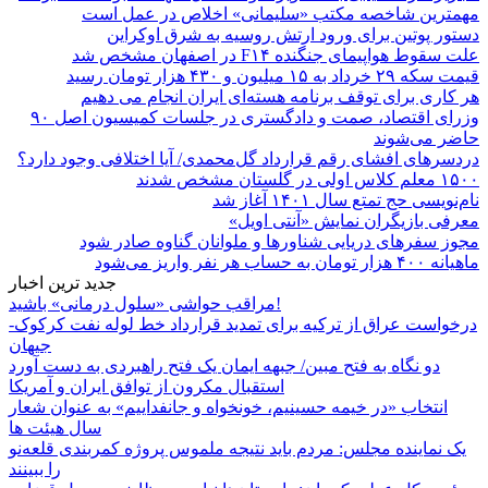
مهمترین شاخصه مکتب «سلیمانی» اخلاص در عمل است
دستور پوتین برای ورود ارتش روسیه به شرق اوکراین
علت سقوط هواپیمای جنگنده F۱۴ در اصفهان مشخص شد
قیمت سکه ۲۹ خرداد به ۱۵ میلیون و ۴۳۰ هزار تومان رسید
هر کاری برای توقف برنامه هسته‌ای ایران انجام می دهیم
وزرای اقتصاد، صمت و دادگستری در جلسات کمیسیون اصل ۹۰
حاضر می‌شوند
دردسرهای افشای رقم قرارداد گل‌محمدی/ آیا اختلافی وجود دارد؟
۱۵۰۰ معلم کلاس اولی در گلستان مشخص شدند
نام‌نویسی حج تمتع سال ۱۴۰۱ آغاز شد
معرفی بازیگران نمایش «آنتی اویل»
مجوز سفرهای دریایی شناورها و ملوانان گناوه صادر شود
ماهیانه ۴۰۰ هزار تومان به حساب هر نفر واریز می‌شود
جدید ترین اخبار
مراقب حواشی «سلول درمانی» باشید!
درخواست عراق از ترکیه برای تمدید قرارداد خط لوله نفت کرکوک-
جیهان
دو نگاه به فتح مبین/ جبهه ایمان یک فتح راهبردی به دست آورد
استقبال مکرون از توافق ایران و آمریکا
انتخاب «در خیمه حسینیم، خونخواه و جانفداییم» به عنوان شعار
سال هیئت ها
یک نماینده مجلس: مردم باید نتیجه ملموس پروژه کمربندی قلعه‌نو
را ببینند