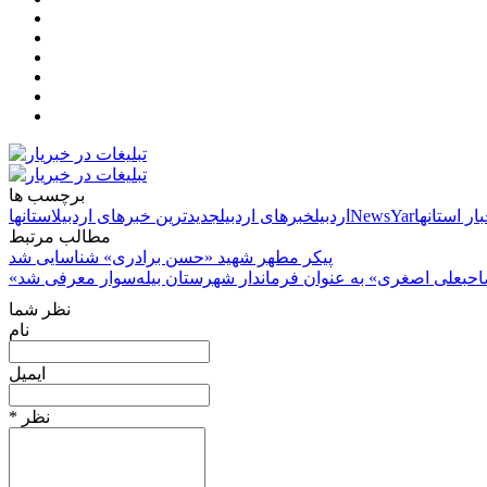
برچسب ها
بار استانها
NewsYar
اردبیل
خبرهای اردبیل
جدیدترین خبرهای اردبیل
استانها
مطالب مرتبط
پیکر مطهر شهید «حسن برادری» شناسایی شد
احبعلی اصغری» به عنوان فرماندار شهرستان بیله‌سوار معرفی شد
نظر شما
نام
ایمیل
* نظر