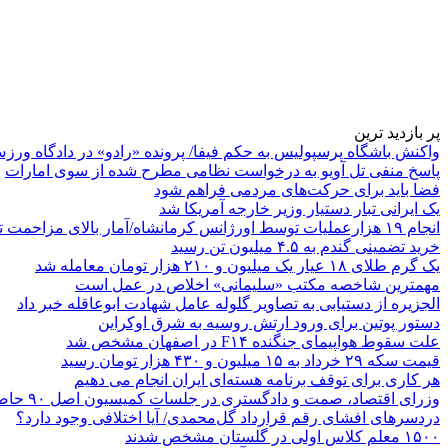
پر بازدید ترین
واکنش باشگاه پرسپولیس به حکم فیفا/ پرونده «رادو» در دادگاه ورز
پاسخ منفی تل آویو به درخواست نظامی مطرح شده از سوی امارات
فضا باید برای حرکت‌های مردمی فراهم شود
یک ایرانی تبار دستیار وزیر خارجه آمریکا شد
انجام ۱۹ هزارعملیات توسط اورژانس کرمانشاه/آمار بالای مزاحمت تلفنی
خرید تضمینی گندم به ۴.۵ میلیون تن رسید
یک گرم طلای ۱۸ عیار یک میلیون و ۲۱۰ هزار تومان معامله شد
مهمترین شاخصه مکتب «سلیمانی» اخلاص در عمل است
الجزیره از دستیابی به تصاویر گلوله عامل شهادت ابوعاقله خبر داد
دستور پوتین برای ورود ارتش روسیه به شرق اوکراین
علت سقوط هواپیمای جنگنده F۱۴ در اصفهان مشخص شد
قیمت سکه ۲۹ خرداد به ۱۵ میلیون و ۴۳۰ هزار تومان رسید
هر کاری برای توقف برنامه هسته‌ای ایران انجام می دهیم
وزرای اقتصاد، صمت و دادگستری در جلسات کمیسیون اصل ۹۰ حاضر می‌شوند
دردسرهای افشای رقم قرارداد گل‌محمدی/ آیا اختلافی وجود دارد؟
۱۵۰۰ معلم کلاس اولی در گلستان مشخص شدند