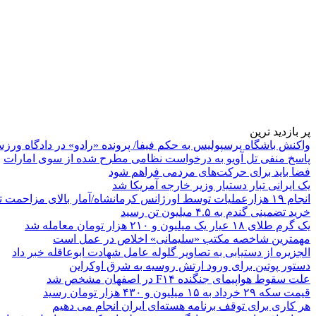
پر بازدید ترین
واکنش باشگاه پرسپولیس به حکم فیفا/ پرونده «رادو» در دادگاه ورز
پاسخ منفی تل آویو به درخواست نظامی مطرح شده از سوی امارات
فضا باید برای حرکت‌های مردمی فراهم شود
یک ایرانی تبار دستیار وزیر خارجه آمریکا شد
انجام ۱۹ هزارعملیات توسط اورژانس کرمانشاه/آمار بالای مزاحمت تلفنی
خرید تضمینی گندم به ۴.۵ میلیون تن رسید
یک گرم طلای ۱۸ عیار یک میلیون و ۲۱۰ هزار تومان معامله شد
مهمترین شاخصه مکتب «سلیمانی» اخلاص در عمل است
الجزیره از دستیابی به تصاویر گلوله عامل شهادت ابوعاقله خبر داد
دستور پوتین برای ورود ارتش روسیه به شرق اوکراین
علت سقوط هواپیمای جنگنده F۱۴ در اصفهان مشخص شد
قیمت سکه ۲۹ خرداد به ۱۵ میلیون و ۴۳۰ هزار تومان رسید
هر کاری برای توقف برنامه هسته‌ای ایران انجام می دهیم