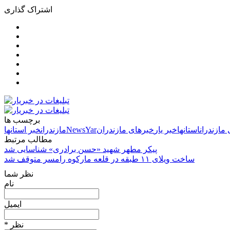
اشتراک گذاری
برچسب ها
مازندران
استانها
خبر یار
خبرهای مازندران
NewsYar
مازندران
خبر استانها
مطالب مرتبط
پیکر مطهر شهید «حسن برادری» شناسایی شد
ساخت ویلای ۱۱ طبقه در قلعه مارکوه رامسر متوقف شد
نظر شما
نام
ایمیل
* نظر