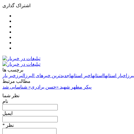
اشتراک گذاری
برچسب ها
برز
اخبار استانها
استانها
خبر استانها
جدیدترین خبرهای البرز
البرز
خبر یار
مطالب مرتبط
پیکر مطهر شهید «حسن برادری» شناسایی شد
نظر شما
نام
ایمیل
* نظر