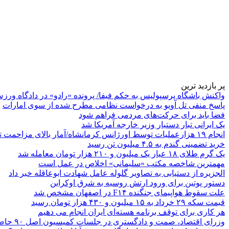
پر بازدید ترین
واکنش باشگاه پرسپولیس به حکم فیفا/ پرونده «رادو» در دادگاه ورز
پاسخ منفی تل آویو به درخواست نظامی مطرح شده از سوی امارات
فضا باید برای حرکت‌های مردمی فراهم شود
یک ایرانی تبار دستیار وزیر خارجه آمریکا شد
انجام ۱۹ هزارعملیات توسط اورژانس کرمانشاه/آمار بالای مزاحمت تلفنی
خرید تضمینی گندم به ۴.۵ میلیون تن رسید
یک گرم طلای ۱۸ عیار یک میلیون و ۲۱۰ هزار تومان معامله شد
مهمترین شاخصه مکتب «سلیمانی» اخلاص در عمل است
الجزیره از دستیابی به تصاویر گلوله عامل شهادت ابوعاقله خبر داد
دستور پوتین برای ورود ارتش روسیه به شرق اوکراین
علت سقوط هواپیمای جنگنده F۱۴ در اصفهان مشخص شد
قیمت سکه ۲۹ خرداد به ۱۵ میلیون و ۴۳۰ هزار تومان رسید
هر کاری برای توقف برنامه هسته‌ای ایران انجام می دهیم
وزرای اقتصاد، صمت و دادگستری در جلسات کمیسیون اصل ۹۰ حاضر می‌شوند