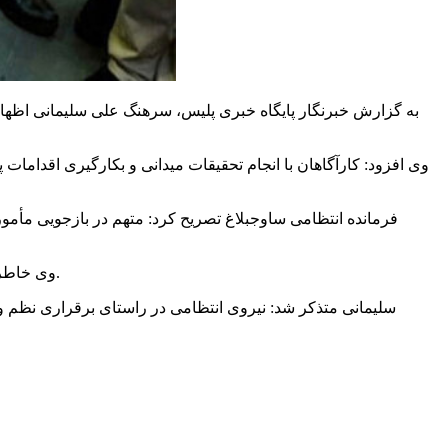
به گزارش خبرنگار پایگاه خبری پلیس، سرهنگ علی سلیمانی اظها
وی افزود: کارآگاهان با انجام تحقیقات میدانی و بکارگیری اقدامات
وی خاطرنشان کرد: متهمان که دارای چندین فقره سابقه سرقت می‌باشند با تشکیل پرونده برای انجام مراحل قانونی به مراجع قضائی معرفی شدند.
سلیمانی متذکر شد: نیروی انتظامی در راستای برقراری نظم و 