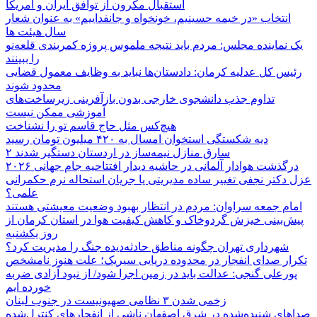
استقبال مکرون از توافق ایران و آمریکا
انتخاب «در خیمه حسینیم، خونخواه و جانفداییم» به عنوان شعار
سال هیئت ها
یک نماینده مجلس: مردم باید نتیجه ملموس پروژه کمربندی قلعه‌نو
را ببینند
رئیس کل عدلیه کرمان: دادستان‌ها نباید به وظایف معمول قضایی
محدود شوند
تداوم جذب دانشجوی خارجی بدون بازآفرینی زیرساخت‌های
آموزشی ممکن نیست
هیچ‌کس مثل حاج قاسم تو را نشناخت
دیه شکستگی استخوان امسال به ۴۲۰ میلیون تومان رسید
۲ سارق منازل نیمه‌ساز در اردستان دستگیر شدند
درگذشت هوادار آلمانی در حاشیه دیدار افتتاحیه جام جهانی ۲۰۲۶
عزل دکتر نجفی تغییر ساده مدیریتی یا جریان استحاله نرم حکمرانی
علمی؟
امام جمعه سراوان: مردم در انتظار بهبود وضعیت معیشتی هستند
پیش‌بینی خیزش گردوخاک و کاهش کیفیت هوا در استان کرمان از
روز یکشنبه
شهرداری تهران چگونه مناطق حادثه‌دیده جنگ را مدیریت کرد؟
تکرار صدای انفجار در محدوده دریایی سیریک؛ علت هنوز نامشخص
پورعلی گنجی: عدالت باید در زمین اجرا شود/ از نبود آزادی ضربه
خورده ایم
زخمی شدن ۳ نظامی صهیونیست در جنوب لبنان
صداهای شنیده‌شده در شرق اصفهان ناشی از انفجارهای کنترل‌شده