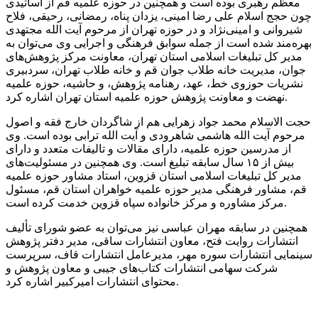
معظم رهبری بوده است و همچنین در حوزه علمیه قم از اساتیدی
چون حجج اسلام علی رضا امینی، یزدان پناه، رمضانی،
رحیقی
، فلاح
شیروانی و امینی‌نژاد و در حوزه تهران از مرحوم آیت الله مجتهدی
بهره‌مند شده است از جمله سوابق فرهنگی و اجرایی وی می‌توان به
مدیر کل تبلیغات اسلامی استان تهران، معاونت مرکز پژوهش‌های
جوان، مدیریت خانه طلاب جوان قم و خانه طلاب تهران، سردبیری
نشریات حوزوی خط، عهد، رهنامه پژوهش، و حاشیه، حوزه علمیه
نهضت و معاونت پژوهش حوزه علمیه استان تهران اشاره کرد.
حجت الاسلام محمد جواد زهرایی هم از شاگردان خارج فقه و اصول
مرحوم آیت الله هاشمی شاهرودی و آیت الله ترابی بوده است. وی
از مدرسین حوزه علمیه، دارای مقالات و تالیفات متعدد و دارای
بیش از ۱۵ سال سابقه تبلیغ است. وی همچنین در مسئولیت‌های
مدیر کل تبلیغات اسلامی استان قزوین، استاد مشاور حوزه علمیه
قم، مشاور فرهنگی مدیر حوزه علمیه خواهران استان قم، مسئول
مرکز مشاوره و مرکز خانواده سپاه قزوین خدمت کرده است.
همچنین در سابقه مهران عباسی نیز می‌توان به عضو شورای تألیف
انتشارات روایت فتح، معاون انتشارات ساقی، مدیر دفتر پژوهش
سینمایی انتشارات سوره مهر، مدیرعامل انتشارات قاف، سرپرست
شرکت سهامی انتشارات کتاب‌های جیبی و معاون پژوهش و
محتوای انتشارات امیرکبیر اشاره کرد.