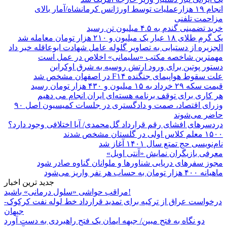
انجام ۱۹ هزارعملیات توسط اورژانس کرمانشاه/آمار بالای
مزاحمت تلفنی
خرید تضمینی گندم به ۴.۵ میلیون تن رسید
یک گرم طلای ۱۸ عیار یک میلیون و ۲۱۰ هزار تومان معامله شد
الجزیره از دستیابی به تصاویر گلوله عامل شهادت ابوعاقله خبر داد
مهمترین شاخصه مکتب «سلیمانی» اخلاص در عمل است
دستور پوتین برای ورود ارتش روسیه به شرق اوکراین
علت سقوط هواپیمای جنگنده F۱۴ در اصفهان مشخص شد
قیمت سکه ۲۹ خرداد به ۱۵ میلیون و ۴۳۰ هزار تومان رسید
هر کاری برای توقف برنامه هسته‌ای ایران انجام می دهیم
وزرای اقتصاد، صمت و دادگستری در جلسات کمیسیون اصل ۹۰
حاضر می‌شوند
دردسرهای افشای رقم قرارداد گل‌محمدی/ آیا اختلافی وجود دارد؟
۱۵۰۰ معلم کلاس اولی در گلستان مشخص شدند
نام‌نویسی حج تمتع سال ۱۴۰۱ آغاز شد
معرفی بازیگران نمایش «آنتی اویل»
مجوز سفرهای دریایی شناورها و ملوانان گناوه صادر شود
ماهیانه ۴۰۰ هزار تومان به حساب هر نفر واریز می‌شود
جدید ترین اخبار
مراقب حواشی «سلول درمانی» باشید!
درخواست عراق از ترکیه برای تمدید قرارداد خط لوله نفت کرکوک-
جیهان
دو نگاه به فتح مبین/ جبهه ایمان یک فتح راهبردی به دست آورد