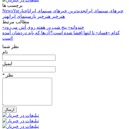
برچسب ها
خبرهای سینمای ایران
جدیدترین خبرهای سینمای ایران
اخبار
NewsYar
هنر
خبر هنر
خبر یار
سینمای ایران
هنر
مطالب مرتبط
«خندوانه» پنج شب در هفته روی آنتن می‌رود
کدام «فساد» تا انتها افشا شده است؟/آن‌ها که باید دردشان آمده
است!
نظر شما
نام
ایمیل
* نظر