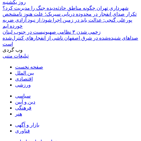
روز یکشنبه
شهرداری تهران چگونه مناطق حادثه‌دیده جنگ را مدیریت کرد؟
تکرار صدای انفجار در محدوده دریایی سیریک؛ علت هنوز نامشخص
پورعلی گنجی: عدالت باید در زمین اجرا شود/ از نبود آزادی ضربه
خورده ایم
زخمی شدن ۳ نظامی صهیونیست در جنوب لبنان
صداهای شنیده‌شده در شرق اصفهان ناشی از انفجارهای کنترل‌شده
است
وب گردی
تبلیغات متنی
صفحه نخست
بین الملل
اقتصادی
ورزشی
سیاسی
دین و آیین
فرهنگی
هنر
بازار و آگهی
فناوری