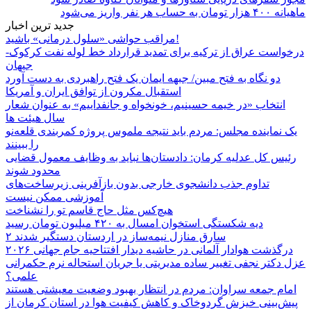
ماهیانه ۴۰۰ هزار تومان به حساب هر نفر واریز می‌شود
جدید ترین اخبار
مراقب حواشی «سلول درمانی» باشید!
درخواست عراق از ترکیه برای تمدید قرارداد خط لوله نفت کرکوک-
جیهان
دو نگاه به فتح مبین/ جبهه ایمان یک فتح راهبردی به دست آورد
استقبال مکرون از توافق ایران و آمریکا
انتخاب «در خیمه حسینیم، خونخواه و جانفداییم» به عنوان شعار
سال هیئت ها
یک نماینده مجلس: مردم باید نتیجه ملموس پروژه کمربندی قلعه‌نو
را ببینند
رئیس کل عدلیه کرمان: دادستان‌ها نباید به وظایف معمول قضایی
محدود شوند
تداوم جذب دانشجوی خارجی بدون بازآفرینی زیرساخت‌های
آموزشی ممکن نیست
هیچ‌کس مثل حاج قاسم تو را نشناخت
دیه شکستگی استخوان امسال به ۴۲۰ میلیون تومان رسید
۲ سارق منازل نیمه‌ساز در اردستان دستگیر شدند
درگذشت هوادار آلمانی در حاشیه دیدار افتتاحیه جام جهانی ۲۰۲۶
عزل دکتر نجفی تغییر ساده مدیریتی یا جریان استحاله نرم حکمرانی
علمی؟
امام جمعه سراوان: مردم در انتظار بهبود وضعیت معیشتی هستند
پیش‌بینی خیزش گردوخاک و کاهش کیفیت هوا در استان کرمان از