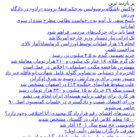
پر بازدید ترین
واکنش باشگاه پرسپولیس به حکم فیفا/ پرونده «رادو» در دادگاه
ورزش
پاسخ منفی تل آویو به درخواست نظامی مطرح شده از سوی
امارات
فضا باید برای حرکت‌های مردمی فراهم شود
یک ایرانی تبار دستیار وزیر خارجه آمریکا شد
انجام ۱۹ هزارعملیات توسط اورژانس کرمانشاه/آمار بالای
مزاحمت تلفنی
خرید تضمینی گندم به ۴.۵ میلیون تن رسید
یک گرم طلای ۱۸ عیار یک میلیون و ۲۱۰ هزار تومان معامله شد
مهمترین شاخصه مکتب «سلیمانی» اخلاص در عمل است
الجزیره از دستیابی به تصاویر گلوله عامل شهادت ابوعاقله خبر داد
دستور پوتین برای ورود ارتش روسیه به شرق اوکراین
علت سقوط هواپیمای جنگنده F۱۴ در اصفهان مشخص شد
قیمت سکه ۲۹ خرداد به ۱۵ میلیون و ۴۳۰ هزار تومان رسید
هر کاری برای توقف برنامه هسته‌ای ایران انجام می دهیم
وزرای اقتصاد، صمت و دادگستری در جلسات کمیسیون اصل ۹۰
حاضر می‌شوند
دردسرهای افشای رقم قرارداد گل‌محمدی/ آیا اختلافی وجود دارد؟
۱۵۰۰ معلم کلاس اولی در گلستان مشخص شدند
نام‌نویسی حج تمتع سال ۱۴۰۱ آغاز شد
معرفی بازیگران نمایش «آنتی اویل»
مجوز سفرهای دریایی شناورها و ملوانان گناوه صادر شود