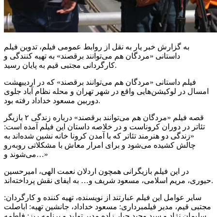
به گزارش خبر یار به نقل از روابط عمومی فیلم، تدوین فیلم
داستانی «
مردگان
هم می‌توانند برقصند» به تهیه کنندگی و
کارگردانی مجتبی قیم به پایان رسید.
فیلم داستانی «
مردگان
هم می‌توانند برقصند» که در اردیبهشت
امسال در لوکیشن‌هایی واقع در شهر تهران و محله نظام آباد جلوی
دوربین مسعود خداداد رفته بود.
قصه فیلم «
مردگان
هم می‌توانند برقصند» درباره زندگی ۲ بازیگر
تئاتر در دوران
کروناست
و در خلاصه داستان این فیلم آمده است:
«زندگی دو هنرمند تئاتر که با آمدن کرونا خانه نشین شده‌اند به
چالش کشیده می‌شود و برای امرار معاش با مشکلاتی روبه‌رو
می‌شوند و…»
در این فیلم بازیگرانی همچون اردلان نعمت الهی، امیرحسین
، مریم اسلامی، مسعود شریف و… به ایفای نقش پرداخته‌اند.
حیوری
سایر عوامل این فیلم عبارتند از نویسنده، تهیه کننده و کارگردان:
مجتبی قیم، مدیر فیلمبرداری: مسعود خداداد، جانشین تهیه: اباصلت
سلیمان نژاد و سید وحید جبار زاده مدیر تولید و برنامه ریز: فاطمه