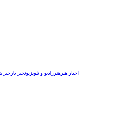
اخبار هنر
هنر
رادیو و تلویزیون
خبر یار
خبر ه