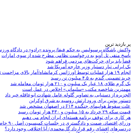
پر بازدید ترین
واکنش باشگاه پرسپولیس به حکم فیفا/ پرونده «رادو» در دادگاه ورز
پاسخ منفی تل آویو به درخواست نظامی مطرح شده از سوی امارات
فضا باید برای حرکت‌های مردمی فراهم شود
یک ایرانی تبار دستیار وزیر خارجه آمریکا شد
انجام ۱۹ هزارعملیات توسط اورژانس کرمانشاه/آمار بالای مزاحمت تلفنی
خرید تضمینی گندم به ۴.۵ میلیون تن رسید
یک گرم طلای ۱۸ عیار یک میلیون و ۲۱۰ هزار تومان معامله شد
مهمترین شاخصه مکتب «سلیمانی» اخلاص در عمل است
الجزیره از دستیابی به تصاویر گلوله عامل شهادت ابوعاقله خبر داد
دستور پوتین برای ورود ارتش روسیه به شرق اوکراین
علت سقوط هواپیمای جنگنده F۱۴ در اصفهان مشخص شد
قیمت سکه ۲۹ خرداد به ۱۵ میلیون و ۴۳۰ هزار تومان رسید
هر کاری برای توقف برنامه هسته‌ای ایران انجام می دهیم
وزرای اقتصاد، صمت و دادگستری در جلسات کمیسیون اصل ۹۰ حاضر می‌شوند
دردسرهای افشای رقم قرارداد گل‌محمدی/ آیا اختلافی وجود دارد؟