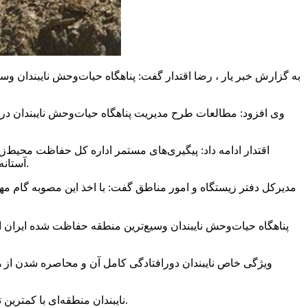
به گزارش خبر یار ، رضا اقتدار گفت: پناهگاه حیات‌وحش
نایبندان
وی افزود: مطالعات طرح مدیریت پناهگاه حیات‌وحش
نایبندان
در سال ۱۳۹۷ توسط دانشگاه یزد انجام‌شده 
اقتدار ادامه داد: پیگیری‌های مستمر اداره کل حفاظت محیط‌
آستانه‌ی روز جهانی تنوع زیستی در دهم اردیبهشت‌ماه سال جاری منجر به دریافت مصوبه شورای برنامه‌ریزی و توسعه استان خراسان جنوبی شد.
مدیرکل دفتر زیستگاه و امور مناطق گفت: با اخذ این مصوبه گام 
پناهگاه حیات‌وحش
نایبندان
ویژگی خاص
نایبندان
دورافتادگی کامل آن و محاصره شدن از هر سو 
را برای جانوران پناهگاه فراهم آورده است.
نایبندان
منطقه‌ای با کمترین 