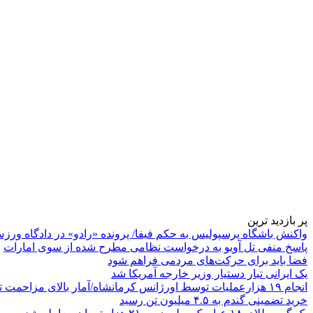
پر بازدید ترین
واکنش باشگاه پرسپولیس به حکم فیفا/ پرونده «رادو» در دادگاه ورز
پاسخ منفی تل آویو به درخواست نظامی مطرح شده از سوی امارات
فضا باید برای حرکت‌های مردمی فراهم شود
یک ایرانی تبار دستیار وزیر خارجه آمریکا شد
انجام ۱۹ هزارعملیات توسط اورژانس کرمانشاه/آمار بالای مزاحمت تلفنی
خرید تضمینی گندم به ۴.۵ میلیون تن رسید