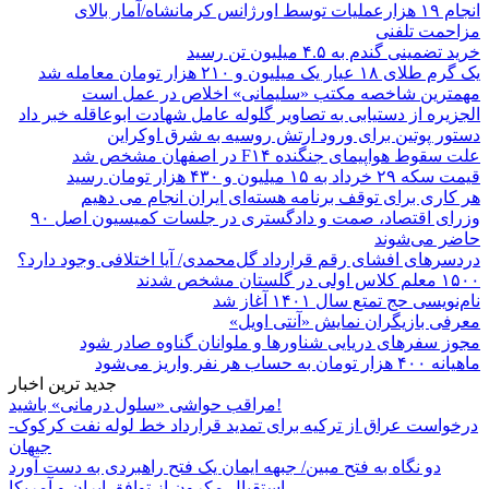
انجام ۱۹ هزارعملیات توسط اورژانس کرمانشاه/آمار بالای
مزاحمت تلفنی
خرید تضمینی گندم به ۴.۵ میلیون تن رسید
یک گرم طلای ۱۸ عیار یک میلیون و ۲۱۰ هزار تومان معامله شد
مهمترین شاخصه مکتب «سلیمانی» اخلاص در عمل است
الجزیره از دستیابی به تصاویر گلوله عامل شهادت ابوعاقله خبر داد
دستور پوتین برای ورود ارتش روسیه به شرق اوکراین
علت سقوط هواپیمای جنگنده F۱۴ در اصفهان مشخص شد
قیمت سکه ۲۹ خرداد به ۱۵ میلیون و ۴۳۰ هزار تومان رسید
هر کاری برای توقف برنامه هسته‌ای ایران انجام می دهیم
وزرای اقتصاد، صمت و دادگستری در جلسات کمیسیون اصل ۹۰
حاضر می‌شوند
دردسرهای افشای رقم قرارداد گل‌محمدی/ آیا اختلافی وجود دارد؟
۱۵۰۰ معلم کلاس اولی در گلستان مشخص شدند
نام‌نویسی حج تمتع سال ۱۴۰۱ آغاز شد
معرفی بازیگران نمایش «آنتی اویل»
مجوز سفرهای دریایی شناورها و ملوانان گناوه صادر شود
ماهیانه ۴۰۰ هزار تومان به حساب هر نفر واریز می‌شود
جدید ترین اخبار
مراقب حواشی «سلول درمانی» باشید!
درخواست عراق از ترکیه برای تمدید قرارداد خط لوله نفت کرکوک-
جیهان
دو نگاه به فتح مبین/ جبهه ایمان یک فتح راهبردی به دست آورد
استقبال مکرون از توافق ایران و آمریکا