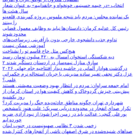
انتخاب «در خیمه حسینیم، خونخواه و جانفداییم» به عنوان شعار
سال هیئت ها
یک نماینده مجلس: مردم باید نتیجه ملموس پروژه کمربندی قلعه‌نو
را ببینند
رئیس کل عدلیه کرمان: دادستان‌ها نباید به وظایف معمول قضایی
محدود شوند
تداوم جذب دانشجوی خارجی بدون بازآفرینی زیرساخت‌های
آموزشی ممکن نیست
هیچ‌کس مثل حاج قاسم تو را نشناخت
دیه شکستگی استخوان امسال به ۴۲۰ میلیون تومان رسید
۲ سارق منازل نیمه‌ساز در اردستان دستگیر شدند
درگذشت هوادار آلمانی در حاشیه دیدار افتتاحیه جام جهانی ۲۰۲۶
عزل دکتر نجفی تغییر ساده مدیریتی یا جریان استحاله نرم حکمرانی
علمی؟
امام جمعه سراوان: مردم در انتظار بهبود وضعیت معیشتی هستند
پیش‌بینی خیزش گردوخاک و کاهش کیفیت هوا در استان کرمان از
روز یکشنبه
شهرداری تهران چگونه مناطق حادثه‌دیده جنگ را مدیریت کرد؟
تکرار صدای انفجار در محدوده دریایی سیریک؛ علت هنوز نامشخص
پورعلی گنجی: عدالت باید در زمین اجرا شود/ از نبود آزادی ضربه
خورده ایم
زخمی شدن ۳ نظامی صهیونیست در جنوب لبنان
صداهای شنیده‌شده در شرق اصفهان ناشی از انفجارهای کنترل‌شده