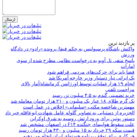
پر بازدید ترین
واکنش باشگاه پرسپولیس به حکم فیفا/ پرونده «رادو» در دادگاه
ورزش
پاسخ منفی تل آویو به درخواست نظامی مطرح شده از سوی
امارات
فضا باید برای حرکت‌های مردمی فراهم شود
یک ایرانی تبار دستیار وزیر خارجه آمریکا شد
انجام ۱۹ هزارعملیات توسط اورژانس کرمانشاه/آمار بالای
مزاحمت تلفنی
خرید تضمینی گندم به ۴.۵ میلیون تن رسید
یک گرم طلای ۱۸ عیار یک میلیون و ۲۱۰ هزار تومان معامله شد
مهمترین شاخصه مکتب «سلیمانی» اخلاص در عمل است
الجزیره از دستیابی به تصاویر گلوله عامل شهادت ابوعاقله خبر داد
دستور پوتین برای ورود ارتش روسیه به شرق اوکراین
علت سقوط هواپیمای جنگنده F۱۴ در اصفهان مشخص شد
قیمت سکه ۲۹ خرداد به ۱۵ میلیون و ۴۳۰ هزار تومان رسید
هر کاری برای توقف برنامه هسته‌ای ایران انجام می دهیم