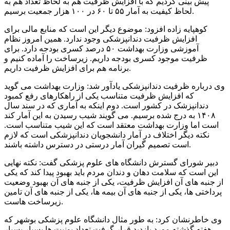
پیش بینی کردیم که با افزایش ظرفیت هم به لحاظ تعداد هم به
لحاظ کیفیت به آمار ۵۵ تا ۶۰ در ۱۰۰ هزار جمعیت برسیم.
کوهپایه زاده افزود: موضوع دیگر این است که منابع مالی برای
افزایش ظرفیت دندانپزشکی وجود ندارد. همین امروز نظام
آموزشی وزارت بهداشت ۵۰ درصد کسری بودجه دارد. برای
ظرفیت موجود کسری بودجه داریم. زیرساخت را آماده کنیم و
برنامه هم برای افزایش ظرفیت داریم.
وی درباره ظرفیت دندانپزشکی یادآور شد: وزارت بهداشت می گوید
که افزایش ظرفیت متناسب یکی از راهکارهای رفع کمبود
دندانپزشک در کشور است. دوم اینکه به آماری که در سند سال
۱۴۰۸ به درج شده برسیم. می گویند شیب رسیدن به این آمار کند
است اما وزارت بهداشت معتقد است که این شیب متناسب است.
نکته دیگر اختلاف در آمار دانشجویان دندانپزشکی است که لازم
است تصمیم گیران آمار درستی در دسترس داشته باشند.
دبیر شورای گسترش دانشگاه های علوم پزشکی گفت: نکته نهایی
این است که سلامت دهان و دندان مردم باید بهبود پیدا کند که یکی
از جنبه های آن افزایش ظرفیت، یکی از جنبه های آن بهبود وضعیت
پرداختی ها، یکی از جنبه های آن بیمه ها، یکی از جنبه های آن تامین
زیرساخت هاست.
وی خاطرنشان کرد: به طور مثال دانشگاه علوم پزشکی بوشهر که
هفته گذشته مورد بازدید قرار گرفت تعداد یونیت ها بسیار بسیار