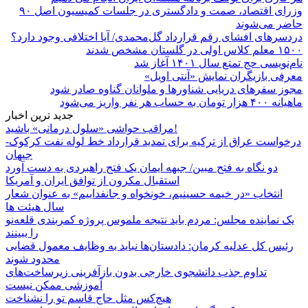
وزرای اقتصاد، صمت و دادگستری در جلسات کمیسیون اصل ۹۰
حاضر می‌شوند
دردسرهای افشای رقم قرارداد گل‌محمدی/ آیا اختلافی وجود دارد؟
۱۵۰۰ معلم کلاس اولی در گلستان مشخص شدند
نام‌نویسی حج تمتع سال ۱۴۰۱ آغاز شد
معرفی بازیگران نمایش «آنتی اویل»
مجوز سفرهای دریایی شناورها و ملوانان گناوه صادر شود
ماهیانه ۴۰۰ هزار تومان به حساب هر نفر واریز می‌شود
جدید ترین اخبار
مراقب حواشی «سلول درمانی» باشید!
درخواست عراق از ترکیه برای تمدید قرارداد خط لوله نفت کرکوک-
جیهان
دو نگاه به فتح مبین/ جبهه ایمان یک فتح راهبردی به دست آورد
استقبال مکرون از توافق ایران و آمریکا
انتخاب «در خیمه حسینیم، خونخواه و جانفداییم» به عنوان شعار
سال هیئت ها
یک نماینده مجلس: مردم باید نتیجه ملموس پروژه کمربندی قلعه‌نو
را ببینند
رئیس کل عدلیه کرمان: دادستان‌ها نباید به وظایف معمول قضایی
محدود شوند
تداوم جذب دانشجوی خارجی بدون بازآفرینی زیرساخت‌های
آموزشی ممکن نیست
هیچ‌کس مثل حاج قاسم تو را نشناخت