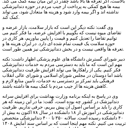
بالاست، اگر تعرفه ها بالا باشد چقدر در این میان بیمه کمک می کند.
بیمه ها هیچ کمکی به پرداخت از جیب مردم در حوزه دندانپزشکی
نداشته اند و اگر بیمه وارد شود و هزینه ها متعادل شود، می تواند
کمک کند.
وی گفت: نکته دیگر این است که بازار سلامت، بازار عرضه و
تقاضای میوه نیست که بگوییم با افزایش عرضه، ما فکر کنیم می
توانیم تقاضا را تعدیل کنیم و قیمت را پایین بیاوریم، هر کاری در
حوزه سلامت یک قیمت تمام شده ای دارد. در ایران هزینه ها و
تعرفه ها واقعی نیست و در بخش دندانپزشکی نیز همین طور است.
دبیر شورای گسترش دانشگاه های علوم پزشکی اظهار داشت: نکته
مهم این است که ما باید به دسترسی مردم به خدمات دندانپزشکی
فکر کنیم. یکی از راهکارها می تواند افزایش ظرفیت دندانپزشکی
باشد اما دوستان در مجلس شورای اسلامی و شورای عالی انقلاب
فرهنگی باید تمرکز بر دسترسی به خدمات، تامین منابع لازم و
کاهش هزینه ها از جیب مردم با کمک بیمه ها داشته باشند.
وی در پاسخ به اینکه برنامه وزارت بهداشت برای افزایش سرانه
دندانپزشک در کشور چه بوده است، گفت: ما در این زمینه که هر
کاری را باید بر اساس اصول آن پیش ببریم، حرفی نداریم. ظرفیت
دندانپزشکی در آموزش از ۱۸ دانشکده در سال ۷۸ اکنون به بیش از
۴۰ دانشکده رسیده است. سالانه ۳۵۰ تا ۴۰۰ دندانپزشکی متخصص
تربیت می کنیم. نکته مهم اینجا است که بر اساس سند آمایش ۱۴۰۸