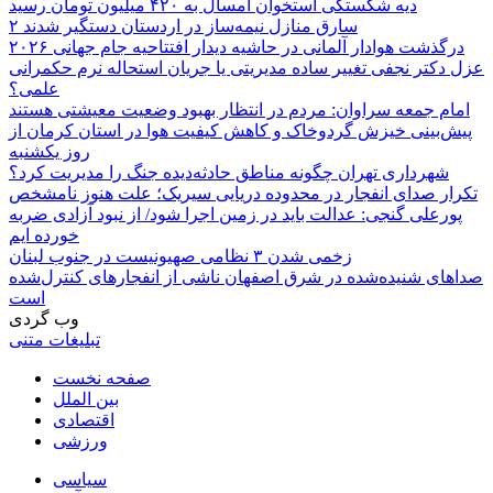
دیه شکستگی استخوان امسال به ۴۲۰ میلیون تومان رسید
۲ سارق منازل نیمه‌ساز در اردستان دستگیر شدند
درگذشت هوادار آلمانی در حاشیه دیدار افتتاحیه جام جهانی ۲۰۲۶
عزل دکتر نجفی تغییر ساده مدیریتی یا جریان استحاله نرم حکمرانی
علمی؟
امام جمعه سراوان: مردم در انتظار بهبود وضعیت معیشتی هستند
پیش‌بینی خیزش گردوخاک و کاهش کیفیت هوا در استان کرمان از
روز یکشنبه
شهرداری تهران چگونه مناطق حادثه‌دیده جنگ را مدیریت کرد؟
تکرار صدای انفجار در محدوده دریایی سیریک؛ علت هنوز نامشخص
پورعلی گنجی: عدالت باید در زمین اجرا شود/ از نبود آزادی ضربه
خورده ایم
زخمی شدن ۳ نظامی صهیونیست در جنوب لبنان
صداهای شنیده‌شده در شرق اصفهان ناشی از انفجارهای کنترل‌شده
است
وب گردی
تبلیغات متنی
صفحه نخست
بین الملل
اقتصادی
ورزشی
سیاسی