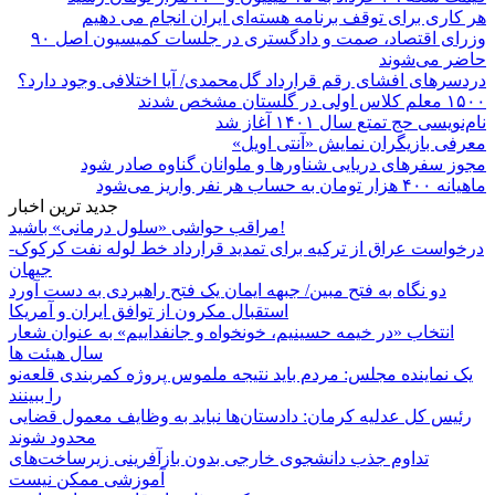
هر کاری برای توقف برنامه هسته‌ای ایران انجام می دهیم
وزرای اقتصاد، صمت و دادگستری در جلسات کمیسیون اصل ۹۰
حاضر می‌شوند
دردسرهای افشای رقم قرارداد گل‌محمدی/ آیا اختلافی وجود دارد؟
۱۵۰۰ معلم کلاس اولی در گلستان مشخص شدند
نام‌نویسی حج تمتع سال ۱۴۰۱ آغاز شد
معرفی بازیگران نمایش «آنتی اویل»
مجوز سفرهای دریایی شناورها و ملوانان گناوه صادر شود
ماهیانه ۴۰۰ هزار تومان به حساب هر نفر واریز می‌شود
جدید ترین اخبار
مراقب حواشی «سلول درمانی» باشید!
درخواست عراق از ترکیه برای تمدید قرارداد خط لوله نفت کرکوک-
جیهان
دو نگاه به فتح مبین/ جبهه ایمان یک فتح راهبردی به دست آورد
استقبال مکرون از توافق ایران و آمریکا
انتخاب «در خیمه حسینیم، خونخواه و جانفداییم» به عنوان شعار
سال هیئت ها
یک نماینده مجلس: مردم باید نتیجه ملموس پروژه کمربندی قلعه‌نو
را ببینند
رئیس کل عدلیه کرمان: دادستان‌ها نباید به وظایف معمول قضایی
محدود شوند
تداوم جذب دانشجوی خارجی بدون بازآفرینی زیرساخت‌های
آموزشی ممکن نیست