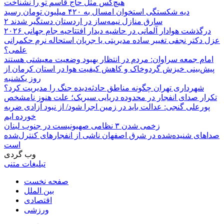
هیچ‌کس مثل حاج قاسم تو را نشناخت
دیه شکستگی استخوان امسال به ۴۲۰ میلیون تومان رسید
۲ سارق منازل نیمه‌ساز در اردستان دستگیر شدند
درگذشت هوادار آلمانی در حاشیه دیدار افتتاحیه جام جهانی ۲۰۲۶
عزل دکتر نجفی تغییر ساده مدیریتی یا جریان استحاله نرم حکمرانی
علمی؟
امام جمعه سراوان: مردم در انتظار بهبود وضعیت معیشتی هستند
پیش‌بینی خیزش گردوخاک و کاهش کیفیت هوا در استان کرمان از
روز یکشنبه
شهرداری تهران چگونه مناطق حادثه‌دیده جنگ را مدیریت کرد؟
تکرار صدای انفجار در محدوده دریایی سیریک؛ علت هنوز نامشخص
پورعلی گنجی: عدالت باید در زمین اجرا شود/ از نبود آزادی ضربه
خورده ایم
زخمی شدن ۳ نظامی صهیونیست در جنوب لبنان
صداهای شنیده‌شده در شرق اصفهان ناشی از انفجارهای کنترل‌شده
است
وب گردی
تبلیغات متنی
صفحه نخست
بین الملل
اقتصادی
ورزشی