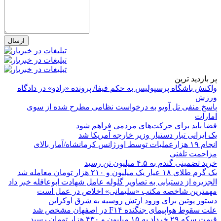
پر بازدید ترین
واکنش باشگاه پرسپولیس به حکم فیفا/ پرونده «رادو» در دادگاه
ورزش
پاسخ منفی تل آویو به درخواست نظامی مطرح شده از سوی
امارات
فضا باید برای حرکت‌های مردمی فراهم شود
یک ایرانی تبار دستیار وزیر خارجه آمریکا شد
انجام ۱۹ هزارعملیات توسط اورژانس کرمانشاه/آمار بالای
مزاحمت تلفنی
خرید تضمینی گندم به ۴.۵ میلیون تن رسید
یک گرم طلای ۱۸ عیار یک میلیون و ۲۱۰ هزار تومان معامله شد
الجزیره از دستیابی به تصاویر گلوله عامل شهادت ابوعاقله خبر داد
مهمترین شاخصه مکتب «سلیمانی» اخلاص در عمل است
دستور پوتین برای ورود ارتش روسیه به شرق اوکراین
علت سقوط هواپیمای جنگنده F۱۴ در اصفهان مشخص شد
قیمت سکه ۲۹ خرداد به ۱۵ میلیون و ۴۳۰ هزار تومان رسید