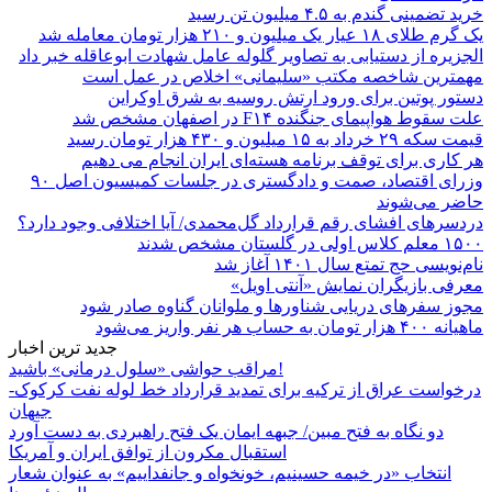
خرید تضمینی گندم به ۴.۵ میلیون تن رسید
یک گرم طلای ۱۸ عیار یک میلیون و ۲۱۰ هزار تومان معامله شد
الجزیره از دستیابی به تصاویر گلوله عامل شهادت ابوعاقله خبر داد
مهمترین شاخصه مکتب «سلیمانی» اخلاص در عمل است
دستور پوتین برای ورود ارتش روسیه به شرق اوکراین
علت سقوط هواپیمای جنگنده F۱۴ در اصفهان مشخص شد
قیمت سکه ۲۹ خرداد به ۱۵ میلیون و ۴۳۰ هزار تومان رسید
هر کاری برای توقف برنامه هسته‌ای ایران انجام می دهیم
وزرای اقتصاد، صمت و دادگستری در جلسات کمیسیون اصل ۹۰
حاضر می‌شوند
دردسرهای افشای رقم قرارداد گل‌محمدی/ آیا اختلافی وجود دارد؟
۱۵۰۰ معلم کلاس اولی در گلستان مشخص شدند
نام‌نویسی حج تمتع سال ۱۴۰۱ آغاز شد
معرفی بازیگران نمایش «آنتی اویل»
مجوز سفرهای دریایی شناورها و ملوانان گناوه صادر شود
ماهیانه ۴۰۰ هزار تومان به حساب هر نفر واریز می‌شود
جدید ترین اخبار
مراقب حواشی «سلول درمانی» باشید!
درخواست عراق از ترکیه برای تمدید قرارداد خط لوله نفت کرکوک-
جیهان
دو نگاه به فتح مبین/ جبهه ایمان یک فتح راهبردی به دست آورد
استقبال مکرون از توافق ایران و آمریکا
انتخاب «در خیمه حسینیم، خونخواه و جانفداییم» به عنوان شعار