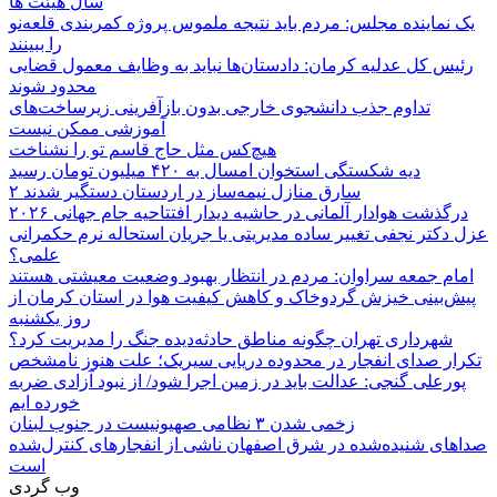
سال هیئت ها
یک نماینده مجلس: مردم باید نتیجه ملموس پروژه کمربندی قلعه‌نو
را ببینند
رئیس کل عدلیه کرمان: دادستان‌ها نباید به وظایف معمول قضایی
محدود شوند
تداوم جذب دانشجوی خارجی بدون بازآفرینی زیرساخت‌های
آموزشی ممکن نیست
هیچ‌کس مثل حاج قاسم تو را نشناخت
دیه شکستگی استخوان امسال به ۴۲۰ میلیون تومان رسید
۲ سارق منازل نیمه‌ساز در اردستان دستگیر شدند
درگذشت هوادار آلمانی در حاشیه دیدار افتتاحیه جام جهانی ۲۰۲۶
عزل دکتر نجفی تغییر ساده مدیریتی یا جریان استحاله نرم حکمرانی
علمی؟
امام جمعه سراوان: مردم در انتظار بهبود وضعیت معیشتی هستند
پیش‌بینی خیزش گردوخاک و کاهش کیفیت هوا در استان کرمان از
روز یکشنبه
شهرداری تهران چگونه مناطق حادثه‌دیده جنگ را مدیریت کرد؟
تکرار صدای انفجار در محدوده دریایی سیریک؛ علت هنوز نامشخص
پورعلی گنجی: عدالت باید در زمین اجرا شود/ از نبود آزادی ضربه
خورده ایم
زخمی شدن ۳ نظامی صهیونیست در جنوب لبنان
صداهای شنیده‌شده در شرق اصفهان ناشی از انفجارهای کنترل‌شده
است
وب گردی