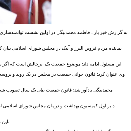
به گزارش خبر یار ، فاطمه محمدبیگی در اولین نشست توانمندسازی
است که اگر به آن نپردازیم و برای رفع این مسئله چاره‌ای نیندیشیم موضوعات دیگر ازجمله بودجه، نفت، جنگ اقتصادی و جنگ ترکیبی و … حاشیه هستند.
این مسئول ادامه داد: موضوع جمعیت یک
ابرچالش
وی عنوان کرد: قانون جوانی جمعیت در مجلس در یک روند و پروسه م
این مسئول مطرح کرد: این قانون ۷۳ ماده دارد و بسیاری از جوانب موضوع را در بر می‌گیرد با این حال قطعاً کمبودهایی دارد و تکمیل خواهد شد.