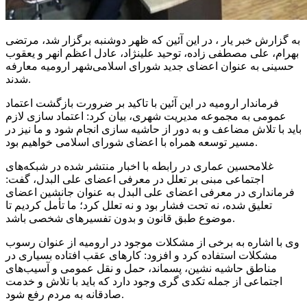
به گزارش خبر یار ، در این آئین که ظهر دوشنبه برگزار شد، مرتضی
بهرام، علی مصطفی زاده، توحید علینژاد، عادل اعظم
انهر
و یعقوب
حسینی به عنوان اعضای جدید شورای اسلامی‌شهر ارومیه معارفه
شدند.
فرماندار ارومیه در این آئین با تاکید بر ضرورت بازگشت اعتماد
عمومی به مجموعه مدیریت شهری، بیان کرد: اعتماد سازی لازم
باید با تلاش مضاعف و به دور از حاشیه سازی انجام شود و ما نیز در
مسیر توسعه همراه با اعضای شورای اسلامی خواهیم بود.
غلامحسین عماری در رابطه با اخبار منتشر شده در شبکه‌های
اجتماعی مبنی بر تعلل در معرفی اعضای علی
البدل
، گفت:
فرمانداری در معرفی اعضای علی
البدل
به عنوان جانشین اعضای
تعلیق شده، نه تحت فشار بود و نه تعلل کرد؛ ما تأمل کردیم تا
موضوع طبق قانون و بدون تفسیرهای شخصی باشد.
وی با اشاره به برخی از مشکلات موجود در ارومیه از عنوان رسوب
مشکلات استفاده کرد و افزود: کارهای عقب افتاده بسیاری در
مناطق حاشیه نشین، پسماند، حمل و نقل عمومی و آسیب‌های
اجتماعی از جمله تکدی
گری
وجود دارد که باید با تلاش و خدمت
صادقانه به مردم رفع شود.