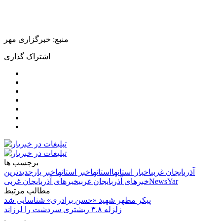
منبع: خبرگزاری مهر
اشتراک گذاری
برچسب ها
آذربایجان غربی
اخبار استانها
استانها
خبر استانها
خبر یار
جدیدترین
NewsYar
خبرهای آذربایجان غربی
خبرهای آذربایجان غربی
مطالب مرتبط
پیکر مطهر شهید «حسن برادری» شناسایی شد
زلزله ۳.۸ ریشتری سردشت را لرزاند