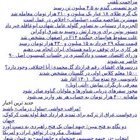
مزاحمت تلفنی
خرید تضمینی گندم به ۴.۵ میلیون تن رسید
یک گرم طلای ۱۸ عیار یک میلیون و ۲۱۰ هزار تومان معامله شد
مهمترین شاخصه مکتب «سلیمانی» اخلاص در عمل است
الجزیره از دستیابی به تصاویر گلوله عامل شهادت ابوعاقله خبر داد
دستور پوتین برای ورود ارتش روسیه به شرق اوکراین
علت سقوط هواپیمای جنگنده F۱۴ در اصفهان مشخص شد
قیمت سکه ۲۹ خرداد به ۱۵ میلیون و ۴۳۰ هزار تومان رسید
هر کاری برای توقف برنامه هسته‌ای ایران انجام می دهیم
وزرای اقتصاد، صمت و دادگستری در جلسات کمیسیون اصل ۹۰
حاضر می‌شوند
دردسرهای افشای رقم قرارداد گل‌محمدی/ آیا اختلافی وجود دارد؟
۱۵۰۰ معلم کلاس اولی در گلستان مشخص شدند
نام‌نویسی حج تمتع سال ۱۴۰۱ آغاز شد
معرفی بازیگران نمایش «آنتی اویل»
مجوز سفرهای دریایی شناورها و ملوانان گناوه صادر شود
ماهیانه ۴۰۰ هزار تومان به حساب هر نفر واریز می‌شود
جدید ترین اخبار
مراقب حواشی «سلول درمانی» باشید!
درخواست عراق از ترکیه برای تمدید قرارداد خط لوله نفت کرکوک-
جیهان
دو نگاه به فتح مبین/ جبهه ایمان یک فتح راهبردی به دست آورد
استقبال مکرون از توافق ایران و آمریکا
انتخاب «در خیمه حسینیم، خونخواه و جانفداییم» به عنوان شعار