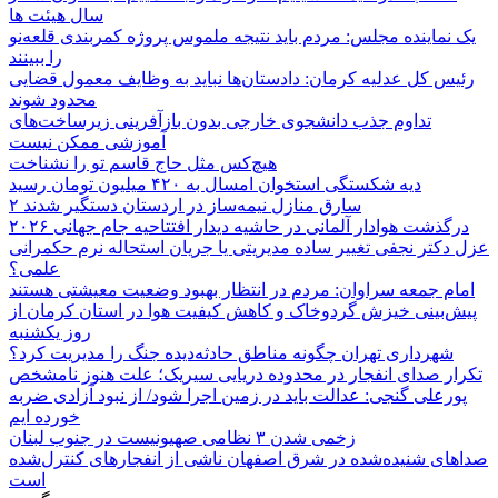
سال هیئت ها
یک نماینده مجلس: مردم باید نتیجه ملموس پروژه کمربندی قلعه‌نو
را ببینند
رئیس کل عدلیه کرمان: دادستان‌ها نباید به وظایف معمول قضایی
محدود شوند
تداوم جذب دانشجوی خارجی بدون بازآفرینی زیرساخت‌های
آموزشی ممکن نیست
هیچ‌کس مثل حاج قاسم تو را نشناخت
دیه شکستگی استخوان امسال به ۴۲۰ میلیون تومان رسید
۲ سارق منازل نیمه‌ساز در اردستان دستگیر شدند
درگذشت هوادار آلمانی در حاشیه دیدار افتتاحیه جام جهانی ۲۰۲۶
عزل دکتر نجفی تغییر ساده مدیریتی یا جریان استحاله نرم حکمرانی
علمی؟
امام جمعه سراوان: مردم در انتظار بهبود وضعیت معیشتی هستند
پیش‌بینی خیزش گردوخاک و کاهش کیفیت هوا در استان کرمان از
روز یکشنبه
شهرداری تهران چگونه مناطق حادثه‌دیده جنگ را مدیریت کرد؟
تکرار صدای انفجار در محدوده دریایی سیریک؛ علت هنوز نامشخص
پورعلی گنجی: عدالت باید در زمین اجرا شود/ از نبود آزادی ضربه
خورده ایم
زخمی شدن ۳ نظامی صهیونیست در جنوب لبنان
صداهای شنیده‌شده در شرق اصفهان ناشی از انفجارهای کنترل‌شده
است