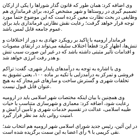
وی اضافه کرد: همان طور که قانون گذار شوراها را یکی از ارکان
تصمیم
گیری
در روستاها و شهر مشخص کرده، برای فرمانداری هم
وظایفی در بحث نظارت معین کرده است که این موضوع حتماً مورد
توجه قرار خواهد گرفت؛ رعایت نقش نظارتی فرمانداری باید برای
عموم جامعه قابل لمس باشد.
فرماندار ارومیه با تاکید بر رویکرد جهادی به دور از اختلافات و
تنش‌ها، اظهار کرد: قطعاً اختلاف سلیقه می‌تواند در ارتقای مصوبات
و اقدامات تأثیر مثبتی داشته باشد که در غیر این صورت سبب تنش
و هدر رفت انرژی خواهد شد.
وی با اشاره به توجه به درآمدهای پایدار شهری، گفت: تراکم
فروشی و تمرکز به درآمدزایی با تکیه بر ماده ۱۰۰، یعنی تشویق به
تخلفات شهری و گسترش ساخت و سازهای غیرمجاز که به هیچ
عنوان قابل قبول نیست.
وی همچنین با بیان اینکه مختصات شهر اسلامی باید در ارومیه
رعایت شود، اضافه کرد: معماری و شهرسازی متناسب با حیات
طیبه اسلامی، عدالت در تقسیم خدمات شهری و تأمین آرامش و
امنیت روانی باید مد نظر قرار گیرد.
در این آئین، رئیس جدید شورای اسلامی شهر ارومیه هم انتخاب شد؛
نقی کریمی با ۹ رأی اعضا به این سمت برگزیده شده است.