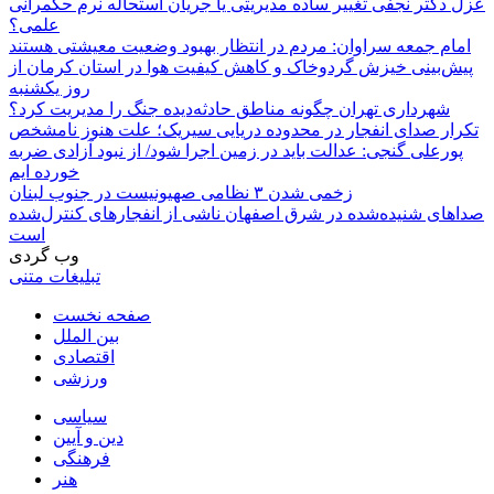
عزل دکتر نجفی تغییر ساده مدیریتی یا جریان استحاله نرم حکمرانی
علمی؟
امام جمعه سراوان: مردم در انتظار بهبود وضعیت معیشتی هستند
پیش‌بینی خیزش گردوخاک و کاهش کیفیت هوا در استان کرمان از
روز یکشنبه
شهرداری تهران چگونه مناطق حادثه‌دیده جنگ را مدیریت کرد؟
تکرار صدای انفجار در محدوده دریایی سیریک؛ علت هنوز نامشخص
پورعلی گنجی: عدالت باید در زمین اجرا شود/ از نبود آزادی ضربه
خورده ایم
زخمی شدن ۳ نظامی صهیونیست در جنوب لبنان
صداهای شنیده‌شده در شرق اصفهان ناشی از انفجارهای کنترل‌شده
است
وب گردی
تبلیغات متنی
صفحه نخست
بین الملل
اقتصادی
ورزشی
سیاسی
دین و آیین
فرهنگی
هنر