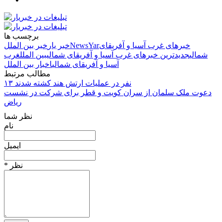
برچسب ها
خبرهای غرب آسیا و آفریقای
NewsYar
خبر یار
خبر بین الملل
شمالی
جدیدترین خبرهای غرب آسیا و آفریقای شمالی
بین الملل
غرب
آسیا و آفریقای شمالی
اخبار بین الملل
مطالب مرتبط
۱۳ نفر در عملیات ارتش هند کشته شدند
دعوت ملک سلمان از سران کویت و قطر برای شرکت در نشست
ریاض
نظر شما
نام
ایمیل
* نظر