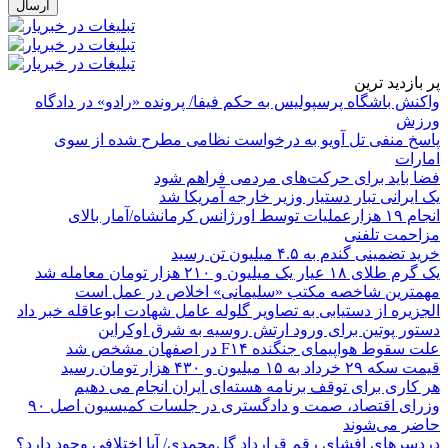
پر بازدید ترین
واکنش باشگاه پرسپولیس به حکم فیفا/ پرونده «رادو» در دادگاه
ورزش
پاسخ منفی تل آویو به درخواست نظامی مطرح شده از سوی
امارات
فضا باید برای حرکت‌های مردمی فراهم شود
یک ایرانی تبار دستیار وزیر خارجه آمریکا شد
انجام ۱۹ هزارعملیات توسط اورژانس کرمانشاه/آمار بالای
مزاحمت تلفنی
خرید تضمینی گندم به ۴.۵ میلیون تن رسید
یک گرم طلای ۱۸ عیار یک میلیون و ۲۱۰ هزار تومان معامله شد
مهمترین شاخصه مکتب «سلیمانی» اخلاص در عمل است
الجزیره از دستیابی به تصاویر گلوله عامل شهادت ابوعاقله خبر داد
دستور پوتین برای ورود ارتش روسیه به شرق اوکراین
علت سقوط هواپیمای جنگنده F۱۴ در اصفهان مشخص شد
قیمت سکه ۲۹ خرداد به ۱۵ میلیون و ۴۳۰ هزار تومان رسید
هر کاری برای توقف برنامه هسته‌ای ایران انجام می دهیم
وزرای اقتصاد، صمت و دادگستری در جلسات کمیسیون اصل ۹۰
حاضر می‌شوند
دردسرهای افشای رقم قرارداد گل‌محمدی/ آیا اختلافی وجود دارد؟