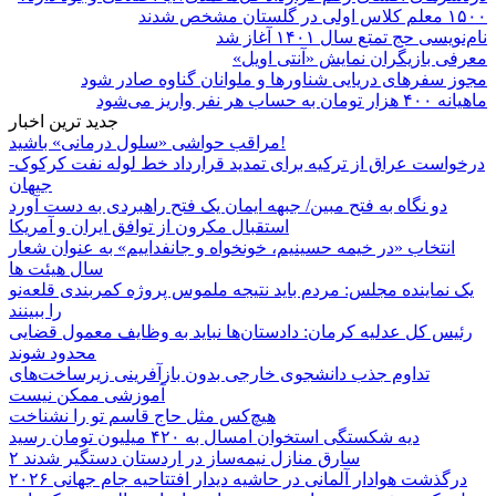
۱۵۰۰ معلم کلاس اولی در گلستان مشخص شدند
نام‌نویسی حج تمتع سال ۱۴۰۱ آغاز شد
معرفی بازیگران نمایش «آنتی اویل»
مجوز سفرهای دریایی شناورها و ملوانان گناوه صادر شود
ماهیانه ۴۰۰ هزار تومان به حساب هر نفر واریز می‌شود
جدید ترین اخبار
مراقب حواشی «سلول درمانی» باشید!
درخواست عراق از ترکیه برای تمدید قرارداد خط لوله نفت کرکوک-
جیهان
دو نگاه به فتح مبین/ جبهه ایمان یک فتح راهبردی به دست آورد
استقبال مکرون از توافق ایران و آمریکا
انتخاب «در خیمه حسینیم، خونخواه و جانفداییم» به عنوان شعار
سال هیئت ها
یک نماینده مجلس: مردم باید نتیجه ملموس پروژه کمربندی قلعه‌نو
را ببینند
رئیس کل عدلیه کرمان: دادستان‌ها نباید به وظایف معمول قضایی
محدود شوند
تداوم جذب دانشجوی خارجی بدون بازآفرینی زیرساخت‌های
آموزشی ممکن نیست
هیچ‌کس مثل حاج قاسم تو را نشناخت
دیه شکستگی استخوان امسال به ۴۲۰ میلیون تومان رسید
۲ سارق منازل نیمه‌ساز در اردستان دستگیر شدند
درگذشت هوادار آلمانی در حاشیه دیدار افتتاحیه جام جهانی ۲۰۲۶