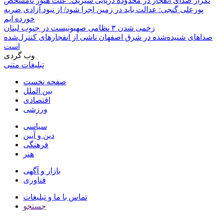
تکرار صدای انفجار در محدوده دریایی سیریک؛ علت هنوز نامشخص
پورعلی گنجی: عدالت باید در زمین اجرا شود/ از نبود آزادی ضربه
خورده ایم
زخمی شدن ۳ نظامی صهیونیست در جنوب لبنان
صداهای شنیده‌شده در شرق اصفهان ناشی از انفجارهای کنترل‌شده
است
وب گردی
تبلیغات متنی
صفحه نخست
بین الملل
اقتصادی
ورزشی
سیاسی
دین و آیین
فرهنگی
هنر
بازار و آگهی
فناوری
تماس با ما و تبلیغات
جستجو