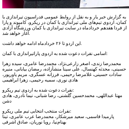
به گزارش خبر یار و به نقل از روابط عمومی فدراسیون تیراندازی با
کمان، اردوی تیم‌های ملی تیراندازی با کمان در ریکرو، کامپوند و پارا
از فردا هفدهم خردادماه در سایت تیراندازی با کمان ورزشگاه آزادی
آغاز خواهد شد.
این اردو تا ۲۶ خردادماه ادامه خواهد داشت.
اسامی نفرات دعوت شده به اردوی پاراتیراندازی با کمان:
محمدرضا زندی، اصغر زارعی‌نژاد، محمدرضا عامری، سیده زهرا
حسینی، محدثه کهنسال، علی سینا منشأزاده، رمضان بیابانی، منیره
سادات حسینی، غلامرضا رحیمی، فرزانه عسگری، مریم یاورپور،
هادی نوری، سمیه رحیمی، زهرا ابراهیمی
نفرات دعوت شده به اردوی تیم ریکرو:
مهتا عبداللهی، محمدحسین گلشنی، رضا شبانی، نیما نادری، هادی
دشن
نفرات منتخب انتخابی تیم ملی ریکرو:
پارمیدا قاسمی، سعید میرشکار، محمدرضا عرب عامری، تینا
بهنام‌نیا، رویا نوریان، صادق اشرفی