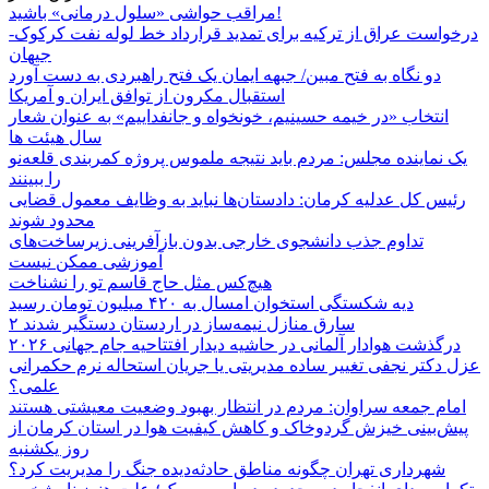
مراقب حواشی «سلول درمانی» باشید!
درخواست عراق از ترکیه برای تمدید قرارداد خط لوله نفت کرکوک-
جیهان
دو نگاه به فتح مبین/ جبهه ایمان یک فتح راهبردی به دست آورد
استقبال مکرون از توافق ایران و آمریکا
انتخاب «در خیمه حسینیم، خونخواه و جانفداییم» به عنوان شعار
سال هیئت ها
یک نماینده مجلس: مردم باید نتیجه ملموس پروژه کمربندی قلعه‌نو
را ببینند
رئیس کل عدلیه کرمان: دادستان‌ها نباید به وظایف معمول قضایی
محدود شوند
تداوم جذب دانشجوی خارجی بدون بازآفرینی زیرساخت‌های
آموزشی ممکن نیست
هیچ‌کس مثل حاج قاسم تو را نشناخت
دیه شکستگی استخوان امسال به ۴۲۰ میلیون تومان رسید
۲ سارق منازل نیمه‌ساز در اردستان دستگیر شدند
درگذشت هوادار آلمانی در حاشیه دیدار افتتاحیه جام جهانی ۲۰۲۶
عزل دکتر نجفی تغییر ساده مدیریتی یا جریان استحاله نرم حکمرانی
علمی؟
امام جمعه سراوان: مردم در انتظار بهبود وضعیت معیشتی هستند
پیش‌بینی خیزش گردوخاک و کاهش کیفیت هوا در استان کرمان از
روز یکشنبه
شهرداری تهران چگونه مناطق حادثه‌دیده جنگ را مدیریت کرد؟