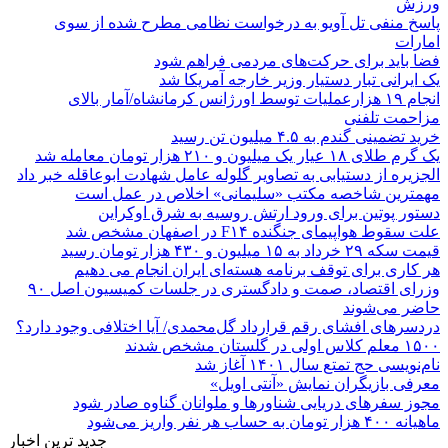
ورزش
پاسخ منفی تل آویو به درخواست نظامی مطرح شده از سوی
امارات
فضا باید برای حرکت‌های مردمی فراهم شود
یک ایرانی تبار دستیار وزیر خارجه آمریکا شد
انجام ۱۹ هزارعملیات توسط اورژانس کرمانشاه/آمار بالای
مزاحمت تلفنی
خرید تضمینی گندم به ۴.۵ میلیون تن رسید
یک گرم طلای ۱۸ عیار یک میلیون و ۲۱۰ هزار تومان معامله شد
الجزیره از دستیابی به تصاویر گلوله عامل شهادت ابوعاقله خبر داد
مهمترین شاخصه مکتب «سلیمانی» اخلاص در عمل است
دستور پوتین برای ورود ارتش روسیه به شرق اوکراین
علت سقوط هواپیمای جنگنده F۱۴ در اصفهان مشخص شد
قیمت سکه ۲۹ خرداد به ۱۵ میلیون و ۴۳۰ هزار تومان رسید
هر کاری برای توقف برنامه هسته‌ای ایران انجام می دهیم
وزرای اقتصاد، صمت و دادگستری در جلسات کمیسیون اصل ۹۰
حاضر می‌شوند
دردسرهای افشای رقم قرارداد گل‌محمدی/ آیا اختلافی وجود دارد؟
۱۵۰۰ معلم کلاس اولی در گلستان مشخص شدند
نام‌نویسی حج تمتع سال ۱۴۰۱ آغاز شد
معرفی بازیگران نمایش «آنتی اویل»
مجوز سفرهای دریایی شناورها و ملوانان گناوه صادر شود
ماهیانه ۴۰۰ هزار تومان به حساب هر نفر واریز می‌شود
جدید ترین اخبار