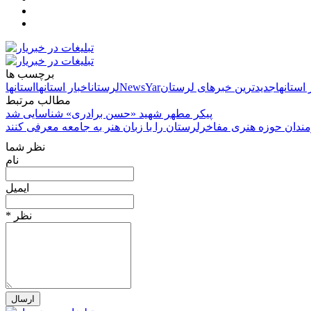
برچسب ها
استانها
جدیدترین خبرهای لرستان
NewsYar
لرستان
اخبار استانها
استانها
مطالب مرتبط
پیکر مطهر شهید «حسن برادری» شناسایی شد
ندان حوزه هنری مفاخرلرستان را با زبان هنر به جامعه معرفی کنند
نظر شما
نام
ایمیل
* نظر