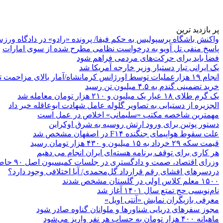
پر بازدید ترین
واکنش باشگاه پرسپولیس به حکم فیفا/ پرونده «رادو» در دادگاه ورز
پاسخ منفی تل آویو به درخواست نظامی مطرح شده از سوی امارات
فضا باید برای حرکت‌های مردمی فراهم شود
یک ایرانی تبار دستیار وزیر خارجه آمریکا شد
انجام ۱۹ هزارعملیات توسط اورژانس کرمانشاه/آمار بالای مزاحمت تلفنی
خرید تضمینی گندم به ۴.۵ میلیون تن رسید
یک گرم طلای ۱۸ عیار یک میلیون و ۲۱۰ هزار تومان معامله شد
الجزیره از دستیابی به تصاویر گلوله عامل شهادت ابوعاقله خبر داد
مهمترین شاخصه مکتب «سلیمانی» اخلاص در عمل است
دستور پوتین برای ورود ارتش روسیه به شرق اوکراین
علت سقوط هواپیمای جنگنده F۱۴ در اصفهان مشخص شد
قیمت سکه ۲۹ خرداد به ۱۵ میلیون و ۴۳۰ هزار تومان رسید
هر کاری برای توقف برنامه هسته‌ای ایران انجام می دهیم
وزرای اقتصاد، صمت و دادگستری در جلسات کمیسیون اصل ۹۰ حاضر می‌شوند
دردسرهای افشای رقم قرارداد گل‌محمدی/ آیا اختلافی وجود دارد؟
۱۵۰۰ معلم کلاس اولی در گلستان مشخص شدند
نام‌نویسی حج تمتع سال ۱۴۰۱ آغاز شد
معرفی بازیگران نمایش «آنتی اویل»
مجوز سفرهای دریایی شناورها و ملوانان گناوه صادر شود
ماهیانه ۴۰۰ هزار تومان به حساب هر نفر واریز می‌شود