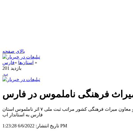
بالای صفحه
»
استان‌ها
»
فارس
بازدید
201
‍ پ
به گزارش خبر یار ، موید محسن نژاد ظهر دوشنبه در جمع خبرنگاران، گفت: در نامه‌های جداگانه‌ای از سوی دارابی قائم مقام وزرات و معاون میراث فرهنگی کشور مراتب ثبت ملی ۷ اثر ناملموس استان
فارس به استاندار اب
6/6/2022 1:23:28 PM
تاریخ انتشار: