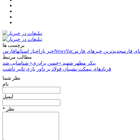
برچسب ها
ای فارس
جدیدترین خبرهای فارس
NewsYar
خبر یار
اخبار استانها
فارس
مطالب مرتبط
پیکر مطهر شهید «حسن برادری» شناسایی شد
فریادهای نیمکت نشینان فولاد بر داور بازی تاثیر داشت
نظر شما
نام
ایمیل
* نظر