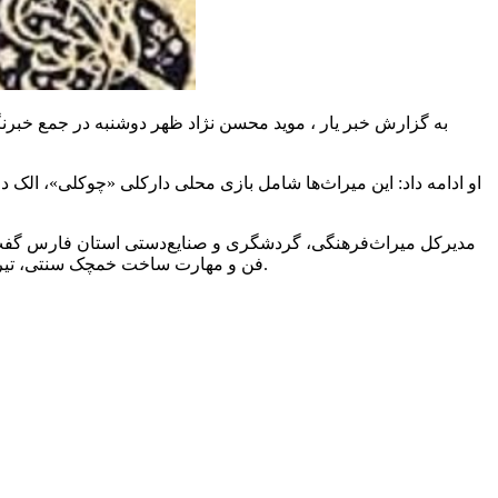
او ادامه داد: این میراث‌ها شامل بازی محلی دارکلی «چوکلی»، ال
مدیرکل میراث‌فرهنگی، گردشگری و صنایع‌دستی استان فارس گفت
فن و مهارت ساخت خمچک سنتی، تیر و تخته، تخته وردنه و مهارت بافت شیردنگ و وریس از دیگر میراثی است که در فهرست ملی میراث‌فرهنگی ناملموس به ثبت رسیده است.