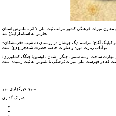
به گزارش خبر یار ، موید محسن نژاد ظهر دوشنبه در جمع خبرنگاران، گفت: در نامه‌های جداگانه‌ای از سوی دارابی قائم مقام وزرات و معاون میراث فرهنگی کشور مراتب ثبت ملی ۷ اثر ناملموس استان
فارس به استاندار ابلاغ شد.
نه و کیلینگ آغاج؛ مراسم دیگ جوشان در روستای ده شیب «فرمشکان»
و آداب زیارت دوره و صلوات خاصه حضرت شاهچراغ (ع) است.
مهارت ساخت اوسه سنتی، جنگر ، شه‌ن ، اوسین؛ چنگگ کشاورزی؛
منبع: خبرگزاری مهر
اشتراک گذاری