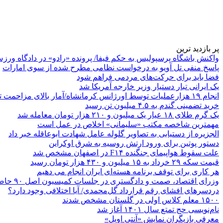
پر بازدید ترین
واکنش باشگاه پرسپولیس به حکم فیفا/ پرونده «رادو» در دادگاه ورز
پاسخ منفی تل آویو به درخواست نظامی مطرح شده از سوی امارات
فضا باید برای حرکت‌های مردمی فراهم شود
یک ایرانی تبار دستیار وزیر خارجه آمریکا شد
انجام ۱۹ هزارعملیات توسط اورژانس کرمانشاه/آمار بالای مزاحمت تلفنی
خرید تضمینی گندم به ۴.۵ میلیون تن رسید
یک گرم طلای ۱۸ عیار یک میلیون و ۲۱۰ هزار تومان معامله شد
مهمترین شاخصه مکتب «سلیمانی» اخلاص در عمل است
الجزیره از دستیابی به تصاویر گلوله عامل شهادت ابوعاقله خبر داد
دستور پوتین برای ورود ارتش روسیه به شرق اوکراین
علت سقوط هواپیمای جنگنده F۱۴ در اصفهان مشخص شد
قیمت سکه ۲۹ خرداد به ۱۵ میلیون و ۴۳۰ هزار تومان رسید
هر کاری برای توقف برنامه هسته‌ای ایران انجام می دهیم
وزرای اقتصاد، صمت و دادگستری در جلسات کمیسیون اصل ۹۰ حاضر می‌شوند
دردسرهای افشای رقم قرارداد گل‌محمدی/ آیا اختلافی وجود دارد؟
۱۵۰۰ معلم کلاس اولی در گلستان مشخص شدند
نام‌نویسی حج تمتع سال ۱۴۰۱ آغاز شد
معرفی بازیگران نمایش «آنتی اویل»