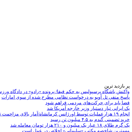
پر بازدید ترین
واکنش باشگاه پرسپولیس به حکم فیفا/ پرونده «رادو» در دادگاه ورز
پاسخ منفی تل آویو به درخواست نظامی مطرح شده از سوی امارات
فضا باید برای حرکت‌های مردمی فراهم شود
یک ایرانی تبار دستیار وزیر خارجه آمریکا شد
انجام ۱۹ هزارعملیات توسط اورژانس کرمانشاه/آمار بالای مزاحمت تلفنی
خرید تضمینی گندم به ۴.۵ میلیون تن رسید
یک گرم طلای ۱۸ عیار یک میلیون و ۲۱۰ هزار تومان معامله شد
مهمترین شاخصه مکتب «سلیمانی» اخلاص در عمل است