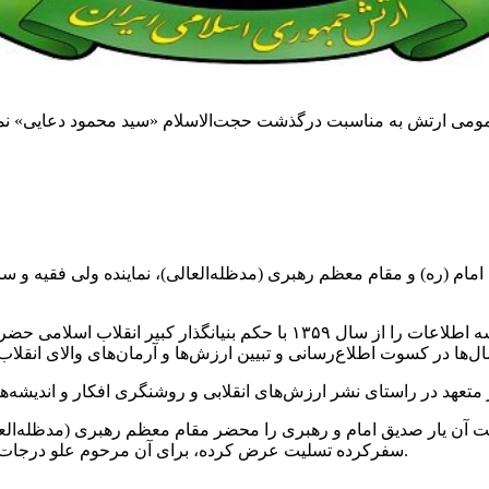
عمومی ارتش به مناسبت درگذشت حجت‌الاسلام «سید
محمود
ن امام (ره) و مقام معظم رهبری (مدظله‌العالی)، نماینده ولی فق
آن مرحوم که شش دوره نمایندگی مجلس و سرپرستی موسسه اطلاعات را از سال
‌ها در کسوت اطلاع‌رسانی و تبیین ارزش‌ها و آرمان‌های والای انقلا
ر متعهد در راستای نشر ارزش‌های انقلابی و روشنگری افکار و اندیشه‌
ن یار صدیق امام و رهبری را محضر مقام معظم رهبری (مدظله‌العال
سفرکرده تسلیت عرض کرده، برای آن مرحوم علو درجات و برای بازماندگان صبر و اجر عظیم از خداوند متعال مسئلت می‌کند.