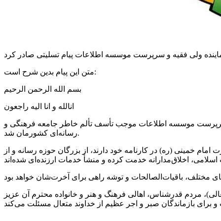
متن این پیام بدین شرح است:
بسم
الله الرحمن الرحیم
انالله
و
انا
الیه
راجعون
یه و سرپرست موسسه اطلاعات موجب تأسف
تألم
خاطر جامعه فرهنگی و
رسانه‌ای کشورمان شد.
 ۱۳۵۹ با حکم بنیانگذار کبیر انقلاب اسلامی حضرت امام خمینی (ره) در کارنامه خود دارند، از بزرگان حوزه رسانه و از
ب اسلامی،
اخلاق‌مدارانه
های مختلف،
باقیات‌الصالحات
ی)، مردم قدرشناس، اهالی فرهنگ و هنر و خانواده
محترم
آن عزیز