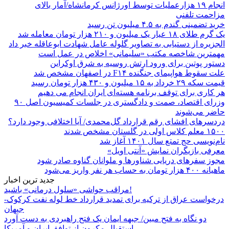
انجام ۱۹ هزارعملیات توسط اورژانس کرمانشاه/آمار بالای
مزاحمت تلفنی
خرید تضمینی گندم به ۴.۵ میلیون تن رسید
یک گرم طلای ۱۸ عیار یک میلیون و ۲۱۰ هزار تومان معامله شد
الجزیره از دستیابی به تصاویر گلوله عامل شهادت ابوعاقله خبر داد
مهمترین شاخصه مکتب «سلیمانی» اخلاص در عمل است
دستور پوتین برای ورود ارتش روسیه به شرق اوکراین
علت سقوط هواپیمای جنگنده F۱۴ در اصفهان مشخص شد
قیمت سکه ۲۹ خرداد به ۱۵ میلیون و ۴۳۰ هزار تومان رسید
هر کاری برای توقف برنامه هسته‌ای ایران انجام می دهیم
وزرای اقتصاد، صمت و دادگستری در جلسات کمیسیون اصل ۹۰
حاضر می‌شوند
دردسرهای افشای رقم قرارداد گل‌محمدی/ آیا اختلافی وجود دارد؟
۱۵۰۰ معلم کلاس اولی در گلستان مشخص شدند
نام‌نویسی حج تمتع سال ۱۴۰۱ آغاز شد
معرفی بازیگران نمایش «آنتی اویل»
مجوز سفرهای دریایی شناورها و ملوانان گناوه صادر شود
ماهیانه ۴۰۰ هزار تومان به حساب هر نفر واریز می‌شود
جدید ترین اخبار
مراقب حواشی «سلول درمانی» باشید!
درخواست عراق از ترکیه برای تمدید قرارداد خط لوله نفت کرکوک-
جیهان
دو نگاه به فتح مبین/ جبهه ایمان یک فتح راهبردی به دست آورد
استقبال مکرون از توافق ایران و آمریکا