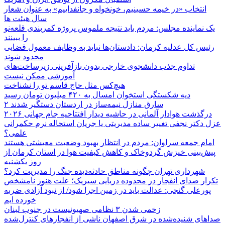
انتخاب «در خیمه حسینیم، خونخواه و جانفداییم» به عنوان شعار
سال هیئت ها
یک نماینده مجلس: مردم باید نتیجه ملموس پروژه کمربندی قلعه‌نو
را ببینند
رئیس کل عدلیه کرمان: دادستان‌ها نباید به وظایف معمول قضایی
محدود شوند
تداوم جذب دانشجوی خارجی بدون بازآفرینی زیرساخت‌های
آموزشی ممکن نیست
هیچ‌کس مثل حاج قاسم تو را نشناخت
دیه شکستگی استخوان امسال به ۴۲۰ میلیون تومان رسید
۲ سارق منازل نیمه‌ساز در اردستان دستگیر شدند
درگذشت هوادار آلمانی در حاشیه دیدار افتتاحیه جام جهانی ۲۰۲۶
عزل دکتر نجفی تغییر ساده مدیریتی یا جریان استحاله نرم حکمرانی
علمی؟
امام جمعه سراوان: مردم در انتظار بهبود وضعیت معیشتی هستند
پیش‌بینی خیزش گردوخاک و کاهش کیفیت هوا در استان کرمان از
روز یکشنبه
شهرداری تهران چگونه مناطق حادثه‌دیده جنگ را مدیریت کرد؟
تکرار صدای انفجار در محدوده دریایی سیریک؛ علت هنوز نامشخص
پورعلی گنجی: عدالت باید در زمین اجرا شود/ از نبود آزادی ضربه
خورده ایم
زخمی شدن ۳ نظامی صهیونیست در جنوب لبنان
صداهای شنیده‌شده در شرق اصفهان ناشی از انفجارهای کنترل‌شده