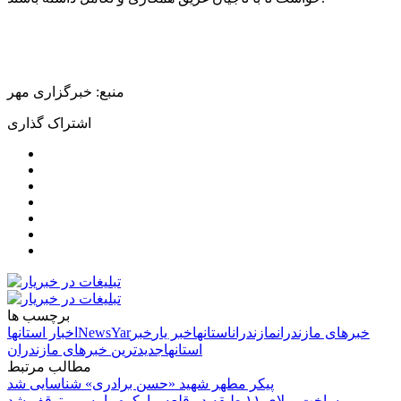
منبع: خبرگزاری مهر
اشتراک گذاری
برچسب ها
خبرهای مازندران
مازندران
استانها
خبر یار
خبر
NewsYar
اخبار استانها
استانها
جدیدترین خبرهای مازندران
مطالب مرتبط
پیکر مطهر شهید «حسن برادری» شناسایی شد
ساخت ویلای ۱۱ طبقه در قلعه مارکوه رامسر متوقف شد