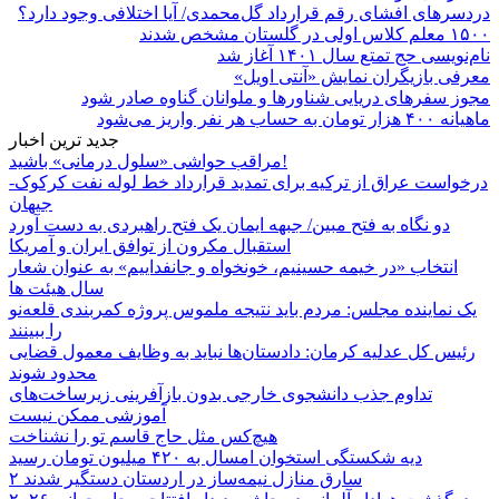
دردسرهای افشای رقم قرارداد گل‌محمدی/ آیا اختلافی وجود دارد؟
۱۵۰۰ معلم کلاس اولی در گلستان مشخص شدند
نام‌نویسی حج تمتع سال ۱۴۰۱ آغاز شد
معرفی بازیگران نمایش «آنتی اویل»
مجوز سفرهای دریایی شناورها و ملوانان گناوه صادر شود
ماهیانه ۴۰۰ هزار تومان به حساب هر نفر واریز می‌شود
جدید ترین اخبار
مراقب حواشی «سلول درمانی» باشید!
درخواست عراق از ترکیه برای تمدید قرارداد خط لوله نفت کرکوک-
جیهان
دو نگاه به فتح مبین/ جبهه ایمان یک فتح راهبردی به دست آورد
استقبال مکرون از توافق ایران و آمریکا
انتخاب «در خیمه حسینیم، خونخواه و جانفداییم» به عنوان شعار
سال هیئت ها
یک نماینده مجلس: مردم باید نتیجه ملموس پروژه کمربندی قلعه‌نو
را ببینند
رئیس کل عدلیه کرمان: دادستان‌ها نباید به وظایف معمول قضایی
محدود شوند
تداوم جذب دانشجوی خارجی بدون بازآفرینی زیرساخت‌های
آموزشی ممکن نیست
هیچ‌کس مثل حاج قاسم تو را نشناخت
دیه شکستگی استخوان امسال به ۴۲۰ میلیون تومان رسید
۲ سارق منازل نیمه‌ساز در اردستان دستگیر شدند