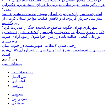
درگذشت هوادار آلمانی در حاشیه دیدار افتتاحیه جام جهانی ۲۰۲۶
عزل دکتر نجفی تغییر ساده مدیریتی یا جریان استحاله نرم حکمرانی
علمی؟
امام جمعه سراوان: مردم در انتظار بهبود وضعیت معیشتی هستند
پیش‌بینی خیزش گردوخاک و کاهش کیفیت هوا در استان کرمان از
روز یکشنبه
شهرداری تهران چگونه مناطق حادثه‌دیده جنگ را مدیریت کرد؟
تکرار صدای انفجار در محدوده دریایی سیریک؛ علت هنوز نامشخص
پورعلی گنجی: عدالت باید در زمین اجرا شود/ از نبود آزادی ضربه
خورده ایم
زخمی شدن ۳ نظامی صهیونیست در جنوب لبنان
صداهای شنیده‌شده در شرق اصفهان ناشی از انفجارهای کنترل‌شده
است
وب گردی
تبلیغات متنی
صفحه نخست
بین الملل
اقتصادی
ورزشی
سیاسی
دین و آیین
فرهنگی