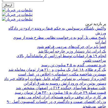
پر بازدید ترین
واکنش باشگاه پرسپولیس به حکم فیفا/ پرونده «رادو» در دادگاه
ورزش
پاسخ منفی تل آویو به درخواست نظامی مطرح شده از سوی
امارات
فضا باید برای حرکت‌های مردمی فراهم شود
یک ایرانی تبار دستیار وزیر خارجه آمریکا شد
انجام ۱۹ هزارعملیات توسط اورژانس کرمانشاه/آمار بالای
مزاحمت تلفنی
خرید تضمینی گندم به ۴.۵ میلیون تن رسید
یک گرم طلای ۱۸ عیار یک میلیون و ۲۱۰ هزار تومان معامله شد
مهمترین شاخصه مکتب «سلیمانی» اخلاص در عمل است
الجزیره از دستیابی به تصاویر گلوله عامل شهادت ابوعاقله خبر داد
دستور پوتین برای ورود ارتش روسیه به شرق اوکراین
علت سقوط هواپیمای جنگنده F۱۴ در اصفهان مشخص شد
قیمت سکه ۲۹ خرداد به ۱۵ میلیون و ۴۳۰ هزار تومان رسید
هر کاری برای توقف برنامه هسته‌ای ایران انجام می دهیم
وزرای اقتصاد، صمت و دادگستری در جلسات کمیسیون اصل ۹۰
حاضر می‌شوند