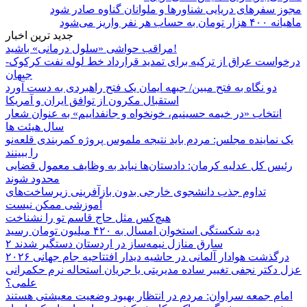
مجوز سفرهای دریایی شناورها و ملوانان گناوه صادر شود
ماهیانه ۴۰۰ هزار تومان به حساب هر نفر واریز می‌شود
جدید ترین اخبار
مراقب حواشی «سلول درمانی» باشید!
درخواست عراق از ترکیه برای تمدید قرارداد خط لوله نفت کرکوک-
جیهان
دو نگاه به فتح مبین/ جبهه ایمان یک فتح راهبردی به دست آورد
استقبال مکرون از توافق ایران و آمریکا
انتخاب «در خیمه حسینیم، خونخواه و جانفداییم» به عنوان شعار
سال هیئت ها
یک نماینده مجلس: مردم باید نتیجه ملموس پروژه کمربندی قلعه‌نو
را ببینند
رئیس کل عدلیه کرمان: دادستان‌ها نباید به وظایف معمول قضایی
محدود شوند
تداوم جذب دانشجوی خارجی بدون بازآفرینی زیرساخت‌های
آموزشی ممکن نیست
هیچ‌کس مثل حاج قاسم تو را نشناخت
دیه شکستگی استخوان امسال به ۴۲۰ میلیون تومان رسید
۲ سارق منازل نیمه‌ساز در اردستان دستگیر شدند
درگذشت هوادار آلمانی در حاشیه دیدار افتتاحیه جام جهانی ۲۰۲۶
عزل دکتر نجفی تغییر ساده مدیریتی یا جریان استحاله نرم حکمرانی
علمی؟
امام جمعه سراوان: مردم در انتظار بهبود وضعیت معیشتی هستند