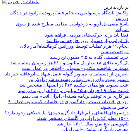
پر بازدید ترین
واکنش باشگاه پرسپولیس به حکم فیفا/ پرونده «رادو» در دادگاه
ورزش
پاسخ منفی تل آویو به درخواست نظامی مطرح شده از سوی
امارات
فضا باید برای حرکت‌های مردمی فراهم شود
یک ایرانی تبار دستیار وزیر خارجه آمریکا شد
انجام ۱۹ هزارعملیات توسط اورژانس کرمانشاه/آمار بالای
مزاحمت تلفنی
خرید تضمینی گندم به ۴.۵ میلیون تن رسید
یک گرم طلای ۱۸ عیار یک میلیون و ۲۱۰ هزار تومان معامله شد
مهمترین شاخصه مکتب «سلیمانی» اخلاص در عمل است
الجزیره از دستیابی به تصاویر گلوله عامل شهادت ابوعاقله خبر داد
دستور پوتین برای ورود ارتش روسیه به شرق اوکراین
علت سقوط هواپیمای جنگنده F۱۴ در اصفهان مشخص شد
قیمت سکه ۲۹ خرداد به ۱۵ میلیون و ۴۳۰ هزار تومان رسید
هر کاری برای توقف برنامه هسته‌ای ایران انجام می دهیم
وزرای اقتصاد، صمت و دادگستری در جلسات کمیسیون اصل ۹۰
حاضر می‌شوند
دردسرهای افشای رقم قرارداد گل‌محمدی/ آیا اختلافی وجود دارد؟
۱۵۰۰ معلم کلاس اولی در گلستان مشخص شدند
نام‌نویسی حج تمتع سال ۱۴۰۱ آغاز شد
معرفی بازیگران نمایش «آنتی اویل»