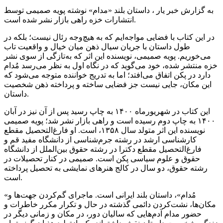
به گزارش خبر یار ، داستان بلند «مدام» نوشته پویه صمیمی توسط
انتشارات خزه راهی بازار نشر شده است.
در این کتاب با فضایی مواجه‌ایم که به هیچ‌وجه رئال نیست؛ بلکه در
طول داستان با جریان سیال ذهن میان خیال و واقعیت تاب
می‌خوریم. پویه صمیمی، نویسنده این اثر که به‌تازگی از سوی نشر
خزه منتشر شده، خود می‌گوید که در نگاه اول به نظر می‌رسد مُدام
دارد در پکن اتفاق می‌افتد؛ اما به تدریج خواننده متوجه می‌شود که
این مکان، جایی نیست جز فضایی ساخته و پرداخته ذهن شخصیت
داستان.
این کتاب در شهریورماه ۱۴۰۰ به چاپ رسید پس از آن نیز در آبان
۱۴۰۰ به چاپ دوم رسیده است و راهی بازار نشر شد؛ پویه صمیمی
نویسنده این اثر متولد سال ۱۳۵۸، است. او فارغ‌التحصیل مقطع
کارشناسی ارشد در رشته جرم‌شناسی از دانشگاه مفید قم و
فارغ‌التحصیل مقطع دکترا در رشته حقوق بین‌الملل از دانشگاه
حقوق و علوم سیاسی پکن است. صمیمی در کنار تحصیلات در
رشته حقوق، دو سال در کالج هنرهای نمایشی به تحصیل پرداخته
است.
«مُدام»، داستان بلند ایرانی است. ماجرای گم‌کردن جهت‌ها و
مکان‌ها، نشت‌کردن دائمی گذشته در حال و تکرار مکرر خاطرات و
حضور مدام آدم‌هایی که سالیان دور، در مکان و زمانی دیگر در