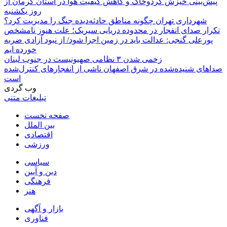
پیش‌بینی خیزش گردوخاک و کاهش کیفیت هوا در استان کرمان از
روز یکشنبه
شهرداری تهران چگونه مناطق حادثه‌دیده جنگ را مدیریت کرد؟
تکرار صدای انفجار در محدوده دریایی سیریک؛ علت هنوز نامشخص
پورعلی گنجی: عدالت باید در زمین اجرا شود/ از نبود آزادی ضربه
خورده ایم
زخمی شدن ۳ نظامی صهیونیست در جنوب لبنان
صداهای شنیده‌شده در شرق اصفهان ناشی از انفجارهای کنترل‌شده
است
وب گردی
تبلیغات متنی
صفحه نخست
بین الملل
اقتصادی
ورزشی
سیاسی
دین و آیین
فرهنگی
هنر
بازار و آگهی
فناوری