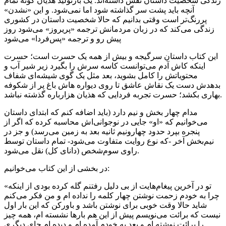
زندگی شخصیت داستان نقش داشته‌اند. یک بازتولید هذیان گونه تمام
آنچه باید پشت سر گذاشته شود اما نمی‌شود. و این «نشدن»
پررنگ‌تر است وقتی بدانیم که حالا شخصیت داستان در کشوری
زندگی می‌کند که در زبان مردمانش ترجمه «پریروز» می‌شود روز
پیش رو و ترجمه «پس‌فردا» می‌شود
این کتاب داستان سرگیجه و بیش از همه یک حسرت است؛ حسرت
اینکه کاش آدم می‌توانست کاسه سرش را بگیرد زیر شیر آب و
محتویاتش را کامل بشوید، بعد مثل یک گوی شیشه‌ای شفاف
بدهدش دست یک نقاش عاشق تا روی دیواره هاش باغ پر از شکوفه
بهاری بکشد؛ حسرت تجربه فردایی که هذیان هزارباره گذشته نباشد.
مدام چهار بخش و نیم دارد (باید اضافه کنم که ابتدای داستان
می‌خوانیم که «او» جایی در نوجوانی‌اش محاسبه کرده که اگر از
پنجره بپرد حدود چهارونیم ثانیه بعد به زمین می‌رسد) و جز در
نیم‌بخش آخر -که نوع روایت متفاوت می‌شود- تمام داستان توسط
راوی سوم‌شخص (دانای کل) نقل می‌شود.
در بخشی از این کتاب می‌خوانیم:
«تو در آخرین پیغام‌هایت از بی دلیل رفتنم گله کرده بودی از اینکه
چرا به خودم زحمت نوشتن چهار کلمه را نداده ام و من فکر می‌کنم
شاید حالا وقت خوبی برای نوشتن باشد و باورکن که این بار اول
نیست که برائت می‌نویسم پیش از این هم بارها نشسته ام، همه چیز
را برائت نوشته ام و بعد به خودم آمده ام و دیده ام جای دیگری