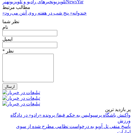
NewsYar
تلویزیون
خبرهای رادیو و تلویزیون
هنر
مطالب مرتبط
«خندوانه» پنج شب در هفته روی آنتن می‌رود
نظر شما
نام
ایمیل
* نظر
پر بازدید ترین
واکنش باشگاه پرسپولیس به حکم فیفا/ پرونده «رادو» در دادگاه
ورزش
پاسخ منفی تل آویو به درخواست نظامی مطرح شده از سوی
امارات