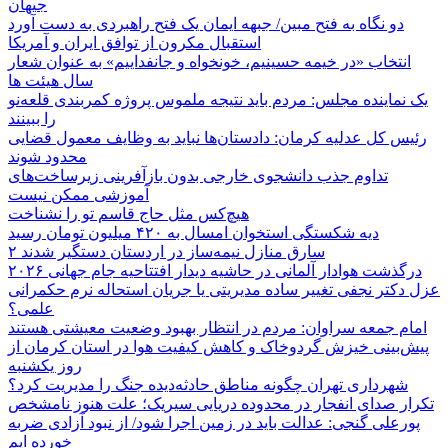
جیهان
دو نگاه به فتح مبین/ جبهه ایمان یک فتح راهبردی به دست آورد
استقبال مکرون از توافق ایران و آمریکا
انتخاب «در خیمه حسینیم، خونخواه و جانفداییم» به عنوان شعار
سال هیئت ها
یک نماینده مجلس: مردم باید نتیجه ملموس پروژه کمربندی قلعه‌نو
را ببینند
رئیس کل عدلیه کرمان: دادستان‌ها نباید به وظایف معمول قضایی
محدود شوند
تداوم جذب دانشجوی خارجی بدون بازآفرینی زیرساخت‌های
آموزشی ممکن نیست
هیچ‌کس مثل حاج قاسم تو را نشناخت
دیه شکستگی استخوان امسال به ۴۲۰ میلیون تومان رسید
۲ سارق منازل نیمه‌ساز در اردستان دستگیر شدند
درگذشت هوادار آلمانی در حاشیه دیدار افتتاحیه جام جهانی ۲۰۲۶
عزل دکتر نجفی تغییر ساده مدیریتی یا جریان استحاله نرم حکمرانی
علمی؟
امام جمعه سراوان: مردم در انتظار بهبود وضعیت معیشتی هستند
پیش‌بینی خیزش گردوخاک و کاهش کیفیت هوا در استان کرمان از
روز یکشنبه
شهرداری تهران چگونه مناطق حادثه‌دیده جنگ را مدیریت کرد؟
تکرار صدای انفجار در محدوده دریایی سیریک؛ علت هنوز نامشخص
پورعلی گنجی: عدالت باید در زمین اجرا شود/ از نبود آزادی ضربه
خورده ایم