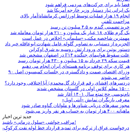
فضا باید برای حرکت‌های مردمی فراهم شود
یک ایرانی تبار دستیار وزیر خارجه آمریکا شد
انجام ۱۹ هزارعملیات توسط اورژانس کرمانشاه/آمار بالای
مزاحمت تلفنی
خرید تضمینی گندم به ۴.۵ میلیون تن رسید
یک گرم طلای ۱۸ عیار یک میلیون و ۲۱۰ هزار تومان معامله شد
مهمترین شاخصه مکتب «سلیمانی» اخلاص در عمل است
الجزیره از دستیابی به تصاویر گلوله عامل شهادت ابوعاقله خبر داد
دستور پوتین برای ورود ارتش روسیه به شرق اوکراین
علت سقوط هواپیمای جنگنده F۱۴ در اصفهان مشخص شد
قیمت سکه ۲۹ خرداد به ۱۵ میلیون و ۴۳۰ هزار تومان رسید
هر کاری برای توقف برنامه هسته‌ای ایران انجام می دهیم
وزرای اقتصاد، صمت و دادگستری در جلسات کمیسیون اصل ۹۰
حاضر می‌شوند
دردسرهای افشای رقم قرارداد گل‌محمدی/ آیا اختلافی وجود دارد؟
۱۵۰۰ معلم کلاس اولی در گلستان مشخص شدند
نام‌نویسی حج تمتع سال ۱۴۰۱ آغاز شد
معرفی بازیگران نمایش «آنتی اویل»
مجوز سفرهای دریایی شناورها و ملوانان گناوه صادر شود
ماهیانه ۴۰۰ هزار تومان به حساب هر نفر واریز می‌شود
جدید ترین اخبار
مراقب حواشی «سلول درمانی» باشید!
درخواست عراق از ترکیه برای تمدید قرارداد خط لوله نفت کرکوک-