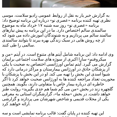
به گزارش خبر یار به نقل از روابط عمومی رادیو سلامت، موسی
نظری تهیه کننده برنامه «عصری نو» درباره این برنامه توضیح داد:
برنامه «عصری نو» روز سه شنبه ۱۷ خرداد ماه به موضوع
سالمندی سالم اختصاص دارد. ما در این برنامه به پیش نیازهای
سالمند سالم می پردازیم و به شنوندگان آموزش داده می شود که
از چه روش هایی در سبک زندگی بهره ببرند تا بتوانند سالمندی
سالمی را طی کنند.
وی ادامه داد: این برنامه شامل آیتم های متنوع است. در آیتم «من و
میکروفنم» سارا اکبری از سوژه های سلامت اجتماعی برایمان
گزارش می گیرد. آیتم تماس اورژانسی اختصاص به صحبت با یکی
از پزشکان حاذق در اورژانس بیمارستان و مراکز درمانی دارد که
شیوا اسدی این بخش را تهیه می کند. او در این بخش با پزشکان با
محوریت تعداد مراجعه کننده ها به اورژانس صحبت خواهد کرد تا اگر
خاطره ای درباره بیمار خاص یا متفاوتی دارند، بگویند. همچنین
گلچهره زند در بخش «من می گم شما هم جدی بگیرید» روایت طنز
خواهد داشت. در بخش «محله ما»، گزارشگران استانی به معرفی
یکی از محلات قدیمی و شاخص شهرشان می پردازند و گزارشی
ارائه خواهند کرد.
این تهیه کننده در پایان گفت: قالب برنامه نمایشی است و سه