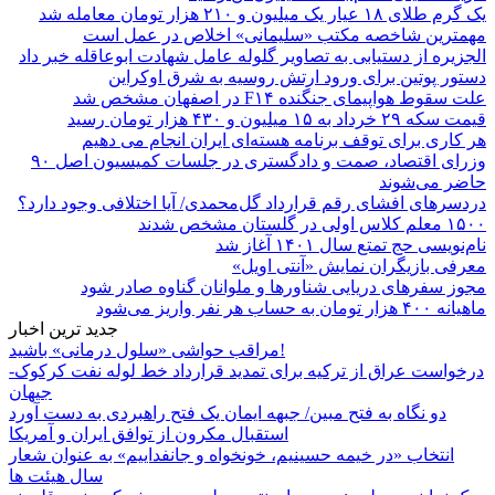
یک گرم طلای ۱۸ عیار یک میلیون و ۲۱۰ هزار تومان معامله شد
مهمترین شاخصه مکتب «سلیمانی» اخلاص در عمل است
الجزیره از دستیابی به تصاویر گلوله عامل شهادت ابوعاقله خبر داد
دستور پوتین برای ورود ارتش روسیه به شرق اوکراین
علت سقوط هواپیمای جنگنده F۱۴ در اصفهان مشخص شد
قیمت سکه ۲۹ خرداد به ۱۵ میلیون و ۴۳۰ هزار تومان رسید
هر کاری برای توقف برنامه هسته‌ای ایران انجام می دهیم
وزرای اقتصاد، صمت و دادگستری در جلسات کمیسیون اصل ۹۰
حاضر می‌شوند
دردسرهای افشای رقم قرارداد گل‌محمدی/ آیا اختلافی وجود دارد؟
۱۵۰۰ معلم کلاس اولی در گلستان مشخص شدند
نام‌نویسی حج تمتع سال ۱۴۰۱ آغاز شد
معرفی بازیگران نمایش «آنتی اویل»
مجوز سفرهای دریایی شناورها و ملوانان گناوه صادر شود
ماهیانه ۴۰۰ هزار تومان به حساب هر نفر واریز می‌شود
جدید ترین اخبار
مراقب حواشی «سلول درمانی» باشید!
درخواست عراق از ترکیه برای تمدید قرارداد خط لوله نفت کرکوک-
جیهان
دو نگاه به فتح مبین/ جبهه ایمان یک فتح راهبردی به دست آورد
استقبال مکرون از توافق ایران و آمریکا
انتخاب «در خیمه حسینیم، خونخواه و جانفداییم» به عنوان شعار
سال هیئت ها