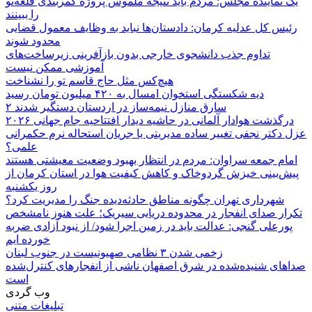
یک نماینده مجلس: مردم باید نتیجه ملموس پروژه کمربندی قلعه‌نو
را ببینند
رئیس کل عدلیه کرمان: دادستان‌ها نباید به وظایف معمول قضایی
محدود شوند
تداوم جذب دانشجوی خارجی بدون بازآفرینی زیرساخت‌های
آموزشی ممکن نیست
هیچ‌کس مثل حاج قاسم تو را نشناخت
دیه شکستگی استخوان امسال به ۴۲۰ میلیون تومان رسید
۲ سارق منازل نیمه‌ساز در اردستان دستگیر شدند
درگذشت هوادار آلمانی در حاشیه دیدار افتتاحیه جام جهانی ۲۰۲۶
عزل دکتر نجفی تغییر ساده مدیریتی یا جریان استحاله نرم حکمرانی
علمی؟
امام جمعه سراوان: مردم در انتظار بهبود وضعیت معیشتی هستند
پیش‌بینی خیزش گردوخاک و کاهش کیفیت هوا در استان کرمان از
روز یکشنبه
شهرداری تهران چگونه مناطق حادثه‌دیده جنگ را مدیریت کرد؟
تکرار صدای انفجار در محدوده دریایی سیریک؛ علت هنوز نامشخص
پورعلی گنجی: عدالت باید در زمین اجرا شود/ از نبود آزادی ضربه
خورده ایم
زخمی شدن ۳ نظامی صهیونیست در جنوب لبنان
صداهای شنیده‌شده در شرق اصفهان ناشی از انفجارهای کنترل‌شده
است
وب گردی
تبلیغات متنی