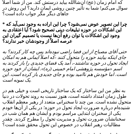
که امام زمان (عج) ان‌شاالله بیاید درستش کند. من از شما اصلاً
سوال می‌کنم! شما به تأثیر چنین روشی ایمان دارید؟ این روش در
جاهای دیگر مگر جواب داده است؟
* چرا این تصویر عوض نمی‌شود؟ چرا این اراده به وجود نمی‌آید که
این اشکالات در حوزه تبلیغات دینی تصحیح شود؟ آیا اعتقادی به
وجود این اشکالات یا توان رفع آن‌ها نیست یا تصمیم گیران این
عرصه اصلاً از وجودشان خبر ندارند؟
حتی آقای مصباح از این فضا راضی نبوده‌اند پس چه کار کردند؟ به
جای اینکه بیایند حوزه را متحول کنند -که اصلاً ایمانی هم به امکان
ایجاد تحول در حوزه نداشتند-، آمد یک فضای جدیدی را باز کردند به
اسم «مؤسسه پژوهشی امام خمینی (ره)». ایشان از خود حوزه
است. اما خودش هم ناامید بوده و جای جدیدی باز کرده است. این
یک نمونه است.
به نظر من این ساختار که یک ساختار تاریخی است و خیلی هم در
طول زمان امتداد داشته است، هنوز نسبت به روند تحولات در دنیا
متحول نشده است. من چند تا سخنرانی متعدد از رهبر معظم انقلاب
شنیده‌ام درباره ضرورت ایجاد تحول در حوزه؛ در یکی از آن‌ها خودم
یکی از سخنران ابتدایی مراسم بودم و ایشان هم همان شب در
سخنانشان ضرورت تحول و مدیریت تحول را مطرح کردند. چقدر
مطالبات رهبر انقلاب در خصوص این تحول محقق شده است؟