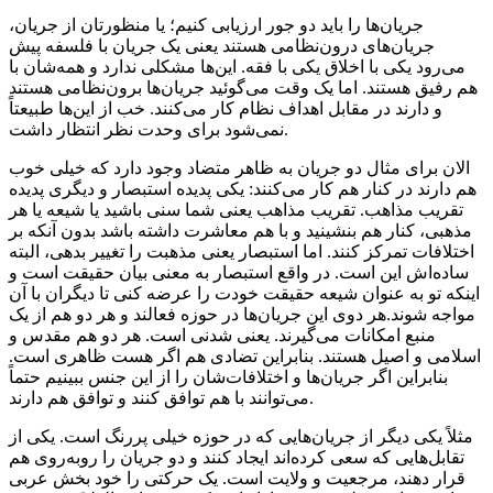
جریان‌ها را باید دو جور ارزیابی کنیم؛ یا منظورتان از جریان،
جریان‌های درون‌نظامی هستند یعنی یک جریان با فلسفه پیش
می‌رود یکی با اخلاق یکی با فقه. این‌ها مشکلی ندارد و همه‌شان با
هم رفیق هستند. اما یک وقت می‌گوئید جریان‌ها برون‌نظامی هستند
و دارند در مقابل اهداف نظام کار می‌کنند. خب از این‌ها طبیعتاً
نمی‌شود برای وحدت نظر انتظار داشت.
الان برای مثال دو جریان به ظاهر متضاد وجود دارد که خیلی خوب
هم دارند در کنار هم کار می‌کنند: یکی پدیده استبصار و دیگری پدیده
تقریب مذاهب. تقریب مذاهب یعنی شما سنی باشید یا شیعه یا هر
مذهبی، کنار هم بنشینید و با هم معاشرت داشته باشد بدون آنکه بر
اختلافات تمرکز کنند. اما استبصار یعنی مذهبت را تغییر بدهی، البته
ساده‌اش این است. در واقع استبصار به معنی بیان حقیقت است و
اینکه تو به عنوان شیعه حقیقت خودت را عرضه کنی تا دیگران با آن
مواجه شوند.هر دوی این جریان‌ها در حوزه فعالند و هر دو هم از یک
منبع امکانات می‌گیرند. یعنی شدنی است. هر دو هم مقدس و
اسلامی و اصیل هستند. بنابراین تضادی هم اگر هست ظاهری است.
بنابراین اگر جریان‌ها و اختلافات‌شان را از این جنس ببینیم حتماً
می‌توانند با هم توافق کنند و توافق هم دارند.
مثلاً یکی دیگر از جریان‌هایی که در حوزه خیلی پررنگ است. یکی از
تقابل‌هایی که سعی کرده‌اند ایجاد کنند و دو جریان را روبه‌روی هم
قرار دهند، مرجعیت و ولایت است. یک حرکتی را خود بخش عربی