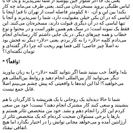
یعنی یک جا اگر شلوار جین بپوشید از شما نمی‌پذیرند و یک جا با
لباس طلبگی بروید مسخره‌تان می‌کنند. یعنی طرف می‌ماند چه کار
بکند! بین این و آن، ۸۰ کیلومتر فاصله است از تهران تا قم! اینجا با
لباسی که در آن یکی خیلی مقبولیت دارد، شما را نمی‌پذیرند و آنجا با
تنها لباسی که در آن دیگری قبولت دارند، مسخره‌تان می‌کنند. این
فقط یک نمونه است؛ در سبک هم همین طور است و در محتوا و نوع
خطاب و همه چیزهای دیگر. در یک جایی داشتم کار رسانه‌ای انجام
می‌دادم کلمه «دلار» را به کار بردم. یعنی «دلار» دیگر نه فحش بود
نه اصلاً چیز خاصی! کلی فضا بهم ریخت که چرا دلار گفته‌ای و
تومان نگفته‌ای!؟
* واقعاً؟!
بله! واقعاً. خب ببینید شما اگر نتوانید کلمه «دلار» را به زبان بیاورید
دیگر می‌توانید کار بین‌المللی انجام دهید و روابط بین‌المللی هم
می‌خواهید؟! لذا این ایده‌ها با واقعیتی که پیش چشم می‌بینم اصلاً
قابل جمع نیست.
شما تا حالا دیده‌اید یک روحانی با یک هنرپیشه یا کارگردان با هم
بنشینند و سعی کنند کار مشترک انجام دهند؟ نیست! خود من سعی
کردم این کار را انجام دهم و نشد. خود من متخصص تئاتر هستم و
بارها با برخی مسئولان صحبت کرده‌ام که یک متخصص تئاتر از
آرژانتین آمده و می‌خواهد مجانی توانش را در اختیار بگذارد اما هیچ
اتفاقی نیفتاد.