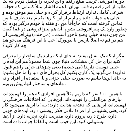
دوره آموزشی تربیت مبلغ رفتم و این تجربه را منتقل کردم که یک
طلبه از قم رفته به قلب تهران با همه اقشار مثلاً کسانی که حجاب
شرعی کاملی ندارند ارتباط برقرار کرده و خیلی هم موفق بوده و
خیلی هم جواب داده و بیاییم از این کارها بکنیم. بعد طرف با من
تماس گرفته است که حاج‌آقا من دو هفته با خودم درگیر بودم که
چطور وارد یک پیتزافروشی بشوم! آن هم پیتزافروشی در قم! گفت
من چون دیدم خیلی وضع ناجور است… (می‌خندد) پیتزافروشی آن
هم در قم نه اصلاً پاریس یا نیویورک! خب با این فرهنگ می‌خواهید
چه کار کنید؟
مگر اینکه یک اتفاق بیفتد: به جای اینکه بیایید یک ساختار را معرفی
کنید برای حل کل مشکلات دنیا! چون شما معمولاً هم این ایده را
خیلی دوست دارید! (می‌خندیم) یعنی چیزهای جزئی را هم قبول
ندارید! می‌گوئید یک کاری بکنیم کل بحران‌های دنیا را ما حل بکنیم!
به جای این‌ها بیاییم به صورت خیلی جزئی و با استفاده از افراد و نه
نهادهای و ساختار آنها، پیش برویم.
با همین ۱۰۰ نفر که داریم مثلاً همین افرادی که هنر را فهمیده‌اند،
نیازهای بین‌المللی را فهمیده‌اند، این‌هایی که اختلافات فرهنگی را
فهمیده‌اند، این‌هایی که دغدغه هدایت دارند؛ بله! با این‌ها می‌شود کار
کرد. یعنی پشتیبانی از افراد! فلانی فکر روشنی دارد، ایده‌های خوبی
دارد، طرح دارد، پروژه دارد، مدیریت دارد، تجربه دارد. از آن‌ها
پشتیبانی کنید. این خوب است و اتفاقاً جواب داده است.