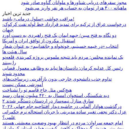
مجوز سفرهای دریایی شناورها و ملوانان گناوه صادر شود
ماهیانه ۴۰۰ هزار تومان به حساب هر نفر واریز می‌شود
جدید ترین اخبار
مراقب حواشی «سلول درمانی» باشید!
درخواست عراق از ترکیه برای تمدید قرارداد خط لوله نفت کرکوک-
جیهان
دو نگاه به فتح مبین/ جبهه ایمان یک فتح راهبردی به دست آورد
استقبال مکرون از توافق ایران و آمریکا
انتخاب «در خیمه حسینیم، خونخواه و جانفداییم» به عنوان شعار
سال هیئت ها
یک نماینده مجلس: مردم باید نتیجه ملموس پروژه کمربندی قلعه‌نو
را ببینند
رئیس کل عدلیه کرمان: دادستان‌ها نباید به وظایف معمول قضایی
محدود شوند
تداوم جذب دانشجوی خارجی بدون بازآفرینی زیرساخت‌های
آموزشی ممکن نیست
هیچ‌کس مثل حاج قاسم تو را نشناخت
دیه شکستگی استخوان امسال به ۴۲۰ میلیون تومان رسید
۲ سارق منازل نیمه‌ساز در اردستان دستگیر شدند
درگذشت هوادار آلمانی در حاشیه دیدار افتتاحیه جام جهانی ۲۰۲۶
عزل دکتر نجفی تغییر ساده مدیریتی یا جریان استحاله نرم حکمرانی
علمی؟
امام جمعه سراوان: مردم در انتظار بهبود وضعیت معیشتی هستند
پیش‌بینی خیزش گردوخاک و کاهش کیفیت هوا در استان کرمان از