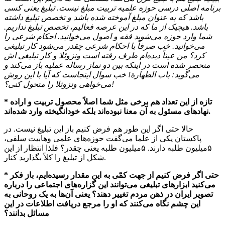
برنامه اصلی درسی حوزه علمیه تربیت مبلغ نیست. تبلیغ یعنی کسی
باشد که به عنوان مبلغ آموخته شده باشد و تخصص تبلیغ داشته
باشد. هیچیک از ما که در این عرصه فعالیم، تخصص تبلیغ نداریم.
شما وارد حوزه می‌شوید فقه و اصول می‌خوانید. احکام شرعی را
می‌خوانید. خب صرفاً با احکام شرعی چقدر می‌شود کار تبلیغی
کرد؟ من عیناً دیده‌ام طرف رفته است ونزوئلا و کار تبلیغی اش
منحصر شده است در اینکه بین دو نماز رساله عملیه باز می‌کند و
می‌گوید: باب الطهارة! خب سوال اینجاست که آیا با این روش
می‌خواهی ونزوئلا را متحول کنی؟!
* تازه از این تعداد هم برخی مثل شما اصلاً محصول تربیت و اراده
نهادهای مسئول به آن معنا نبوده‌اند بلکه خودانگیخته وارد شده‌اند.
حالا حتی اگر این طور هم فرض کنیم باز این تبلیغ نیست. در
پاکستان یکی از علما می‌گفت حوزه‌های علمی وهابیت سلفی،
۵میلیون طلبه دارند. ۵میلیون طلبه یعنی چقدر؟ فلذا انتظار از این
شکل از تبلیغ را کلاً بگذارید کنار.
* حتی اگر فرض کنیم از جهت کمّی به این مقدار رسیده‌ایم، باز فکر
می‌کنید ابزارهای تبلیغی می‌توانند این گزاره‌های اجتماعی را درباره
تصویر ایران در ذهن مردم تغییر دهند؟ یعنی آن‌ها به یک روحانی به
این چشم نگاه می‌کنند که او را مرجع دریافت اطلاعات در این
مسائل بدانند؟