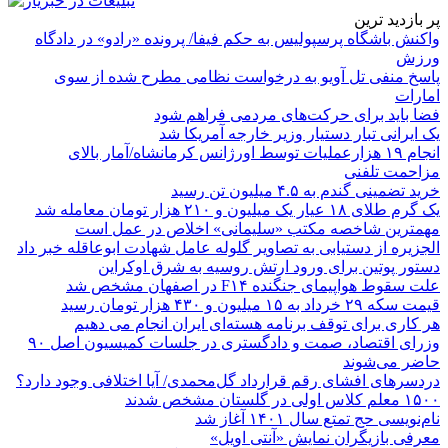
پر بازدید ترین
واکنش باشگاه پرسپولیس به حکم فیفا/ پرونده «رادو» در دادگاه
ورزش
پاسخ منفی تل آویو به درخواست نظامی مطرح شده از سوی
امارات
فضا باید برای حرکت‌های مردمی فراهم شود
یک ایرانی تبار دستیار وزیر خارجه آمریکا شد
انجام ۱۹ هزارعملیات توسط اورژانس کرمانشاه/آمار بالای
مزاحمت تلفنی
خرید تضمینی گندم به ۴.۵ میلیون تن رسید
یک گرم طلای ۱۸ عیار یک میلیون و ۲۱۰ هزار تومان معامله شد
مهمترین شاخصه مکتب «سلیمانی» اخلاص در عمل است
الجزیره از دستیابی به تصاویر گلوله عامل شهادت ابوعاقله خبر داد
دستور پوتین برای ورود ارتش روسیه به شرق اوکراین
علت سقوط هواپیمای جنگنده F۱۴ در اصفهان مشخص شد
قیمت سکه ۲۹ خرداد به ۱۵ میلیون و ۴۳۰ هزار تومان رسید
هر کاری برای توقف برنامه هسته‌ای ایران انجام می دهیم
وزرای اقتصاد، صمت و دادگستری در جلسات کمیسیون اصل ۹۰
حاضر می‌شوند
دردسرهای افشای رقم قرارداد گل‌محمدی/ آیا اختلافی وجود دارد؟
۱۵۰۰ معلم کلاس اولی در گلستان مشخص شدند
نام‌نویسی حج تمتع سال ۱۴۰۱ آغاز شد
معرفی بازیگران نمایش «آنتی اویل»