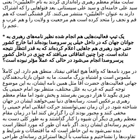
سایت مقام معظم رهبری راه‌اندازی کردند به نام «العلییّین»؛ یعنی
سید علی خامنه‌ای و سید علی سیستانی. بعد فتواهایی را که اشتراک
دارند به عنوان «العلییّین» منتشر می‌کنند. کار قشنگی است که هم
قم و نجف را متحد کرده است هم مرجعیت و ولایت را و هم عرب و
عجم را.
* یک تیپ فعالیت‌هایی هم انجام شده نظیر نامه‌های رهبری به
جوانان جهان که در داخل خیلی پر سروصدا بوده‌اند اما خارج کشور
حتی خود رهبری هم جاهایی اعلام کرده‌اند که به قدر انتظار نتیجه
نداده است. چرا چنین اتفاقاتی می‌افتد که چیزی در داخل کشور
پرسروصدا انجام می‌شود در حالی که عملاً مؤثر نبوده است؟
در مورد نامه‌ها که واقعاً هیچ اتفاقی نیفتاد. منطق هم دارد. این کاملاً
ملموس است و اشتباه بزرگ ماست. ما به عنوان بازتاب‌دهندگان
جهانی فعالیت‌های حضرت آقا مثل همین نامه ایشان، به این موضوع
توجه کنیم که غرب به علل مختلف، منتظر بود امام خمینی یک
چیزی بگوید تا هزار دوربین بفرستند و پخش شود اما مقام معظم
رهبری برعکس است. رسانه‌های دنیا نمی‌خواهند ایشان در جهان
شناخته شود. در آن زمان نمی‌توانستند حرکت انقلابی امام خمینی را
مخفی کنند و مجبور بودند آن را گزارش کنند اما در زمان مقام
معظم رهبری دیگر آن شیوه را کنار گذاشتند و به طور کلی دست به
تحریم رسانه‌ای ایشان زدند. اگر نامه آن طور که مورد انتظار است
دیده نمی‌شود به این خاطر است که ما اقتضائات و شرایط و
تفاوت‌ها را نشناختیم و متناسب با آن‌ها استراتژی رسانه‌ای طراحی