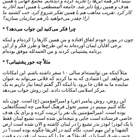
ببینید آخر همه این‌ها را تجربه کرده و دیده‌ایم. مجمع جهانی با همین
هدف و همین رؤیا دایر شد. جامعه المصطفی با همین امید آغاز به
کار کرد. تقریب مذاهب هم با همین تفکر شروع کرد. خب کشتید ما
را! چقدر می‌خواهید باز هم سازمان بسازید؟!
* چرا فکر می‌کنید این جواب می‌دهد؟
چون در مورد خودم اتفاق افتاده و من همین کارها را کرده‌ام و اینکه
برخی آقایان ایمان آورده‌اند به این طرح‌ها و طرز فکر و از این
برنامه پشتیبانی کردند و من الحمدلله موفق بوده‌ام.
* مثلاً چه جور پشتیبانی؟
مثلاً اینکه من توانسته‌ام سالی ۱۰ سفر داشته باشم. این امکانات
می‌خواهد. این اعتمادی که به ما کردند که فلانی می‌تواند به عنوان
نماینده ما به فلان جا برود. یا اینکه اگر گفتم اینجا نیاز داریم به یک
مرکز اسلامی امکانات دادند. این روش جواب می‌دهد.
این روش، روش پیامبر (ص) و امیرالمؤمنین (ع) است. چون باید
نگاه کنیم ببینیم در مسیر تحول فرهنگ اسلامی چه ایستگاه‌هایی
بوده است. امیرالمؤمنین یک نفر را تربیت کرده و برای یک هدف
خاصی فرستاده است جایی و نتیجه‌اش شده است تشیع لبنان فقط
با یک ابوذر! ابوذر بذر تشیع را در لبنان کاشته و الان شده است ارض
الشهدا و این مهم است. نگاه کنید در آفریقا چگونه بوده است؟ در
جنوب شرق آسیا یا در آفریقا؟ هر جا را که ببینید این قدرت و قوت