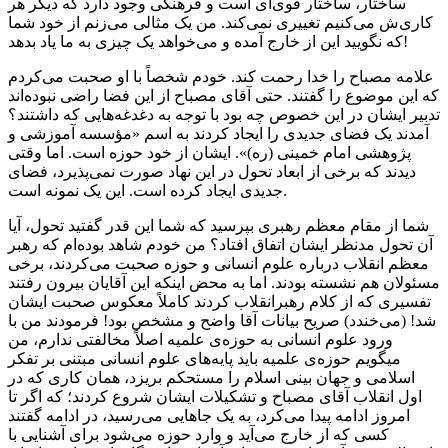
ساختار، ساختار قوی‌ای است و فرهنگی وجود دارد که دیگر هر
کاری‌ش می‌کنیم تغییری نمی‌کند. من یک مثالی می‌زنم از خود شما
که نگویید این از خارج آمده و می‌خواهد یک چیزی به ما یاد بدهد!
علامه مصباح را خدا رحمت کند. خودم شخصاً با او صحبت می‌کردم
که این موضوع را گفتند. حتی آقای مصباح از این فضا راضی نبوده‌اند
تدبیر ایشان در این خصوص چه بود با توجه به دغدغه‌هایی که داشتند؟
آمدند یک فضای جدیدی را ایجاد کردند به اسم «مؤسسه آموزشی و
پژوهشی امام خمینی (ره)». ایشان از خود حوزه است. اما وقتی
دیدند که برخی از ابعاد تحول در این نهاد صورت نمی‌پذیرد، فضای
جدیدی ایجاد کرده است. این یک نمونه است.
شما از مقام معظم رهبری بپرسید که شما این قدر گفتید تحول، آیا
آن تحول مدنظر ایشان اتفاق افتاد؟ من خودم شاهد بوده‌ام که رهبر
معظم انقلاب درباره علوم انسانی و حوزه صحبت می‌کردند، برخی
مسئولان هم نشسته بودند. اما به محض اینکه این آقایان بیرون رفتند
تفسیری که از کلام رهبرانقلاب کردند کاملاً معکوس صحبت ایشان
شد! (می‌خندد) صریح بیانات آقا واضح و مشخص بود! فرمودند من با
ورود علوم انسانی به حوزه‌ی علمیه اصلاً مخالفتی ندارم، من
میگویم حوزه‌ی علمیه باید پایه‌های علوم انسانی مبتنی بر تفکر
اسلامی و جهان بینی اسلام را مستحکم بریزد، همان کاری که در
اول انقلاب آقای مصباح و تشکیلات ایشان شروع کردند؛ که اگر تا
امروز ادامه پیدا می‌کرد، به یک جاهایی می‌رسید، در ادامه گفتند
کسی که از خارج می‌آید و وارد حوزه می‌شود برای آشنایی با