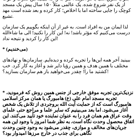
از یک نفر شروع شده. یک عالمی مثلاً ۱۵۰ سال پیش یک مسجد
کوچک را جایی ساخته اما با اخلاص؛ کار کرده و بعد شده است مهد
تشیع.
لذا ایمان من به افراد است. به غیر از آن اینکه بگوییم یک سازمان
درست می‌کنیم که مؤثر باشد! نه! این کار را نکنید! الی ما شاءالله
این کار را کردید و نتیجه نداد!
* (می‌خندیم)
ببینید آخر همه این‌ها را تجربه کرده و دیده‌ایم. سازمان‌ها و نهادهای
مختلف با همین هدف و همین رؤیا دایر شد و آغاز به کار کرد. خب
کشتید ما را! چقدر می‌خواهید باز هم سازمان بسازید؟!
* نزدیک‌ترین تجربه موفق خارجی از جنس همین روش که فرمودید،
تجربه مسجد امام علی (ع) هامبورگ یا همان مرکز اسلامی
هامبورگ است که از حمایت آیت الله بروجردی از تلاش یک شخص
آغاز می‌شود. اما بعد می‌بینیم که سایر علما و مراجع حتی علمای
وقت عراق هم همان فرد را به عنوان نماینده خود تأیید می‌کنند. این
اتفاق محصول وحدت نگاه است. به نظر شما امروز با وجود این همه
جریان‌های مخالف و موازی، چقدر می‌شود به وجود چنین وحدت
نگاهی برای جذب در خارج مرزها امیدوار بود؟