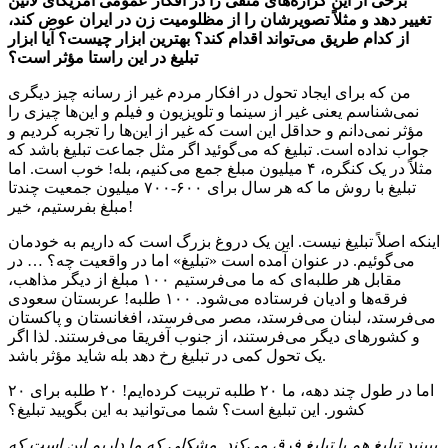
برخی از این گزاره‌های منفی را در افکار عمومی آمریکای لاتین
تغییر دهد و مثلاً تصویرشان را از مظلومیت زن در ایران عوض کند،
از کدام طریق می‌تواند اقدام کند؟ بهترین ابزار چیست؟ آیا ابزار
تبلیغ در این راستا مؤثر است؟
من که برای ایجاد تحول در افکار مردم غیر از رسانه چیز دیگری
نمی‌شناسم یعنی غیر از سینما و تلویزیون و فیلم و این‌ها چیزی را
مؤثر نمی‌دانم و حداقل این است که غیر از این‌ها را تجربه کردیم و
جواب نداده است. تبلیغ که می‌گوئید اگر مثل جماعت تبلیغ باشد که
مثلاً در یک کنگره، ۴ میلیون مبلغ جمع می‌کنیم، بله! خوب است. اما
تبلیغ با روش ما که هر سال برای ۶۰۰-۷۰۰ میلیون جمعیت چندتا
مبلغ بفرستیم، خیر!
اینکه اصلاً تبلیغ نیست. این یک دروغ بزرگ است که داریم به خودمان
می‌گوئیم. در عنوان آمده است «تبلیغ» اما در واقعیت چه؟ … در
مقابل هر طلبه‌ای که ما می‌فرستیم ۱۰۰ مبلغ از دیگر مذاهب،
فرقه‌ها و ادیان فرستاده می‌شود. ۱۰۰ طلبه! عربستان سعودی
می‌فرستد، لبنان می‌فرستد، مصر می‌فرستد، افغانستان و پاکستان
و کشورهای دیگر می‌فرستند، از جنوب آفریقا می‌فرستند. لذا اگر
یک تحول کمی در تبلیغ رخ دهد بله شاید مؤثر باشد.
اما در طول چند دهه، ما ۲۰ طلبه تربیت کرده‌ایم! ۲۰ طلبه برای ۲۰
کشور. این تبلیغ است؟ شما می‌توانید به این بگویید تبلیغ؟
ببینید تبلیغ هم با تبلیغ فرق می‌کند. مشکلی که ما داریم این است که