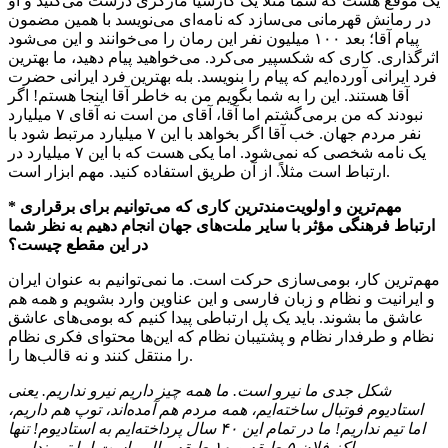
یک موقع هست که شما مثلاً یک گارسیا مارکزی درست می‌کنید و او
در رمانش قهرمانی می‌سازد که نامه‌ای می‌نویسد با همین مضمون
پیام آقا؛ بعد ۱۰۰ میلیون نفر این رمان را می‌خوانند و این می‌شود
اثرگذاری. کاری که شکسپیر می‌کرد. می‌خواهید پیام دهید، ما بهترین
فرد ایرانی آورده‌ایم که پیام را بنویسد. بله بهترین فرد ایرانی حضرت
آقا هستند. این را به شما بگویم من به خاطر آقا اینجا هستم! اگر
نبودند که من برمی‌گشتم اما آقا، آقای من است نه آقای ۷ میلیارد
نفر مردم جهان. خب آقا اگر بخواهد با این ۷ میلیارد مرتبط شود با
یک نامه شخصی که نمی‌شود. اما یکی هست که با این ۷ میلیارد در
ارتباط است مثلاً. از آن طریق استفاده کنید. مهم ابزار است.
* مهم‌ترین و اولویت‌مندترین کاری که می‌توانیم برای برقراری
ارتباط فرهنگی مؤثر با سایر ملت‌های جهان انجام دهیم به نظر شما
در این مقطع چیست؟
مهم‌ترین کار، بومی‌سازی حرکت است. ما نمی‌توانیم به عنوان ایران
و ایرانیت و نظام و زبان فارسی و این عناوین وارد بشویم و همه هم
عاشق ما بشوند. باید یک پل ارتباطی پیدا کنیم که بومی‌های عاشق
نظام و طرفدار نظام و پشتیبان نظام که این‌ها محتوای فکری نظام
را منتقل کنند و نه قالب‌ها را.
شکل جدی ما نیرو است. ما همه چیز داریم نیرو نداریم. یعنی
استادیوم فوتبال ساخته‌ایم، همه مردم هم آمده‌اند، توپ هم داریم،
اما تیم نداریم! ما در تمام این ۴۰ سال پرداخته‌ایم به استادیوم! تنها
مراکز فلان ۵ طبقه و ۱۰ طبقه مال ماست اما تیم نداریم.