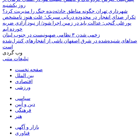
روز یکشنبه
شهرداری تهران چگونه مناطق حادثه‌دیده جنگ را مدیریت کرد؟
تکرار صدای انفجار در محدوده دریایی سیریک؛ علت هنوز نامشخص
پورعلی گنجی: عدالت باید در زمین اجرا شود/ از نبود آزادی ضربه
خورده ایم
زخمی شدن ۳ نظامی صهیونیست در جنوب لبنان
صداهای شنیده‌شده در شرق اصفهان ناشی از انفجارهای کنترل‌شده
است
وب گردی
تبلیغات متنی
صفحه نخست
بین الملل
اقتصادی
ورزشی
سیاسی
دین و آیین
فرهنگی
هنر
بازار و آگهی
فناوری