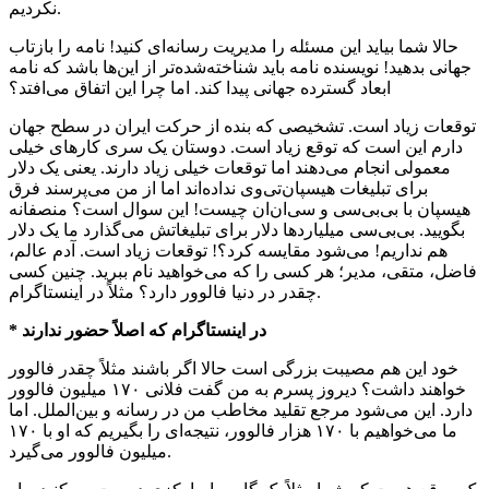
نکردیم.
حالا شما بیاید این مسئله را مدیریت رسانه‌ای کنید! نامه را بازتاب
جهانی بدهید! نویسنده نامه باید شناخته‌شده‌تر از این‌ها باشد که نامه
ابعاد گسترده جهانی پیدا کند. اما چرا این اتفاق می‌افتد؟
توقعات زیاد است. تشخیصی که بنده از حرکت ایران در سطح جهان
دارم این است که توقع زیاد است. دوستان یک سری کارهای خیلی
معمولی انجام می‌دهند اما توقعات خیلی زیاد دارند. یعنی یک دلار
برای تبلیغات هیسپان‌تی‌وی نداده‌اند اما از من می‌پرسند فرق
هیسپان با بی‌بی‌سی و سی‌ان‌ان چیست! این سوال است؟ منصفانه
بگویید. بی‌بی‌سی میلیاردها دلار برای تبلیغاتش می‌گذارد ما یک دلار
هم نداریم! می‌شود مقایسه کرد؟! توقعات زیاد است. آدم عالم،
فاضل، متقی، مدیر؛ هر کسی را که می‌خواهید نام ببرید. چنین کسی
دارد؟ مثلاً در اینستاگرام.
چقدر در دنیا
فالوور
* در اینستاگرام که اصلاً حضور ندارند
خود این هم مصیبت بزرگی است حالا اگر باشند مثلاً چقدر فالوور
خواهند داشت؟ دیروز پسرم به من گفت فلانی ۱۷۰ میلیون فالوور
دارد. این می‌شود مرجع تقلید مخاطب من در رسانه و بین‌الملل. اما
ما می‌خواهیم با ۱۷۰ هزار فالوور، نتیجه‌ای را بگیریم که او با ۱۷۰
میلیون فالوور می‌گیرد.