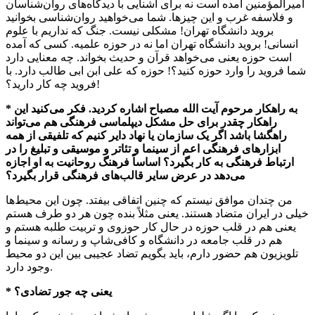
امیرالمؤمنین آمده است نه برای آشنایی با دیدگاه‌های روان‌شناسان
و فلاسفه غرب و این چیزها. شما می‌خواهید روان‌شناسی بخوانید
بروید دانشگاه تهران! مشکلی نیست. جنگ که نداریم با علوم
انسانی! بروید دانشگاه تهران اما نه در حوزه علمیه. کسی که آمده
است حوزه یعنی می‌خواهد قرآن و حدیث بخواند. چه معنایی دارد
شما فروید را وارد حوزه کنید؟! حوزه که علی
ابن
ابی
طالب دارد. با
فروید چه کار دارید؟!
* به راهکار مرحوم آیت الله مصباح اشاره کردید. فکر می‌کنید این
راهکار چقدر برای حل مشکل دیپلماسی فرهنگی هم می‌تواند
راهگشا باشد اگر یک سازمان یا نهاد دایر کنیم که تلفیقی از همه
ابزارهای فرهنگی اعم از سینما و تئاتر و موسیقی و تبلیغ را در
ارتباط فرهنگی به کار بگیرد؟ اساساً فرهنگ روحانیت به او اجازه
می‌دهد در عرض سایر قالب‌های فرهنگی قرار بگیرد؟
من چندان موافق نیستم که چنین اتفاقی بیفتد. چون این محیط‌ها
خیلی در ایران متضاد هستند. یعنی مثلاً بنده چون هر دو طرف هستم
یعنی هم در قلب حوزه در حال کار حوزوی و تربیت طلبه هستم و
هم در قلب جامعه در دانشگاه و کافی‌شاپ و رسانه و سینما و
تلویزیون هم حضور دارم، باید بگویم تضاد عجیبی بین این دو محیط
وجود دارد.
* یعنی چه جور تضادی؟