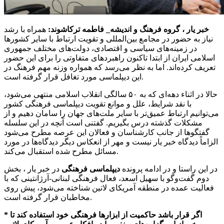
خبر یار ،
گروه فرهنگ و اندیشه_ فاطمه ترکاشوند:
همراه با رشد
نیاز به حضور در مجامع بین‌المللی و تقویت ارتباط با سایر کشورها
در زمینه‌های سیاسی و اقتصادی، دولت‌های مختلف جمهوری
اسلامی ایران از ابتدا تاکنون راهبردهای متفاوتی را برای این حضور
تعریف کرده‌اند. اما به نظر می‌رسد که همواره وزنه مهم فرهنگ در
این دیپلماسی مورد تغافل قرار گرفته است.
حالا در اثناء دهه‌ای که به ۵۰ سالگی انقلاب اسلامی منتهی می‌شود،
با نقد شرایط، علل و موانع تقویت دیپلماسی فرهنگی کشور
می‌توانیم ارتباط عمیق‌تر با سایر ملت‌های جهان را سامان دهیم و از
مشکلات گذشته درس بگیریم. گفتنی است آنچه در این سلسله
گفتگوها از جانب کارشناسان و فعالان این عرصه مطرح می‌شود
الزاماً دیدگاه خبر یار نیست و مهر از انعکاس دیگر دیدگاه‌ها در مورد
مسائل مطرح شده استقبال می‌کند.
در این راستا و در ادامه پرونده
دیپلماسی فرهنگی
در
خبر یار
، بخش
دوم گفت‌وگو با سهیل اسعد، فعال فرهنگی لبنانی-آرژانتینی که با
فعالیت عمده در منطقه آمریکای لاتین شناخته می‌شود، پیش روی
مخاطبان قرار گرفته است.
* اگر قرار باشد حاکمیت از ابزارها فرهنگی خود استفاده کند تا