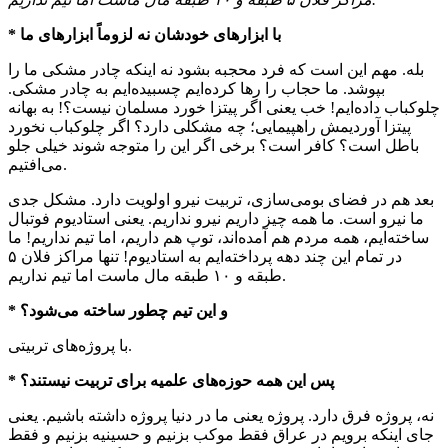
* با ابزارهای خودشان نه لزوماً ابزارهای ما
بله. مهم این است که فرد محجبه بشود نه اینکه چادر مشکی ما را
بپوشد. ما حجاب را رها کرده‌ایم چسبیده‌ایم به چادر مشکی.
چلوکباب داده‌ایم! خب یعنی اگر پیتزا خورد مسلمان نیست؟! به بهانه
پیتزا آوردیمش راهپیمایی؛ چه مشکلی دارد؟ اگر چلوکباب نخورد
باطل است؟ کافر است؟ برخی اگر این را متوجه شوند خیلی جلو
می‌افتیم.
بعد هم در فضای بومی‌سازی، تربیت نیرو اولویت دارد. مشکل جدی
ما نیرو است. ما همه چیز داریم نیرو نداریم. یعنی استادیوم فوتبال
ساخته‌ایم، همه مردم هم آمده‌اند، توپ هم داریم، اما تیم نداریم! ما
در تمام این چند دهه پرداخته‌ایم به استادیوم! تنها مراکز فلان ۵
طبقه و ۱۰ طبقه مال ماست اما تیم نداریم.
* و این تیم چطور ساخته می‌شود؟
با پروژه‌های تربیتی.
* پس این همه حوزه‌های علمیه برای تربیت نیستند؟
نه، پروژه فرق دارد. پروژه یعنی ما در دنیا پروژه داشته باشیم. یعنی
جای اینکه برویم در عراق فقط موکب بزنیم و حسینیه بزنیم و فقط