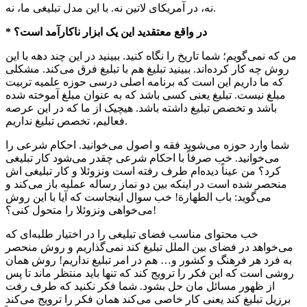
نه، در آمریکای لاتین نه. با این مدل تبلیغی ما، نه.
* در واقع معتقدید این یک ابزار ناکارآمد است؟
من که نمی‌گویم؛ شما تاریخ را نگاه کنید. ببینید در این چند دهه با این
روش چه کار کرده‌اند. ببینید تبلیغ هم با تبلیغ فرق می‌کند. مشکلی
که ما داریم این است که برنامه اصلی درسی حوزه علمیه تربیت
مبلغ نیست. تبلیغ یعنی کسی باشد که به عنوان مبلغ آموخته شده
باشد و تخصص تبلیغ داشته باشد. هیچیک از ما که در این عرصه
فعالیم، تخصص تبلیغ نداریم.
شما وارد حوزه می‌شوید فقه و اصول می‌خوانید. احکام شرعی را
می‌خوانید. خب صرفاً با احکام شرعی چقدر می‌شود کار تبلیغی
کرد؟ من عیناً دیده‌ام طرف رفته است ونزوئلا و کار تبلیغی اش
منحصر شده است در اینکه بین دو نماز رساله عملیه باز می‌کند و
می‌گوید: باب الطهارة! خب سوال اینجاست که آیا با این روش
می‌خواهی ونزوئلا را متحول کنی؟!
خب محتوای مناسب فضای تبلیغی را در اختیار طلبه‌ای که
می‌خواهد در فضای بین الملل تبلیغ کند نمی‌گذاریم و روش منحصر
به فرد هر فرهنگ و کشور و… هم در امر تبلیغ نداریم! روش همان
روشی است که این فکر را ترویج کند که تنها باید منتظر ماند تا پس
از ظهور مسائل مان حل بشود. شما فکر نکنید که طرف رفت
برزیل تبلیغ کند یعنی کار خاصی می‌کند همان فکر را ترویج می‌کند