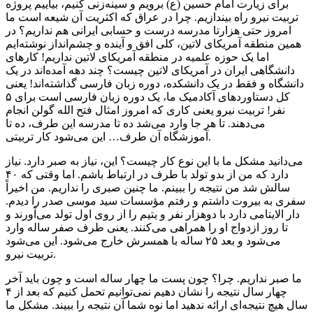
برای زیارت امام حسین (ع) برویم و سینه‌زنی کنیم، بیاییم پروژه
تربیت نیرو راه بیندازیم. چرا در عراق که اکثریت آن شیعه است ما
امروز حتی هزارتا مدرسه درست و حسابی ایرانی هم نداریم؟ در
همین منطقه آمریکای لاتین، کلی افق و آینده و چشم‌انداز نوشته‌ایم
اما یک حوزه علمیه در منطقه آمریکای لاتین نداریم! کارهای
دانشگاهی ایران در آمریکای لاتین چیست؟ چند دهه آمده‌اند در یک
دانشگاه و فقط در یک دانشکده، دوره زبان فارسی گذاشته‌اند! یعنی
کل دستاوردهای آکادمیک ما، یک دوره زبان فارسی است برای ۵
نفر! تربیت نیرو یعنی کاری که امروز امثال فتح الله گولن انجام
می‌دهند. تا هر جا وارد می‌شد ده تا مدرسه این طرف، ده تا
آموزشگاه آن طرف… این می‌شود کار تربیتی.
می‌دانید مشکل ما با این نوع کار چیست؟ این، نیاز به صبر دارد. نیاز
دارد که من از بدو تولد با طرف در ارتباط باشم. اما وقتی که ۴۰
سالش شد من نتیجه را ببینم. ما چنین صبری را نداریم. من اخیراً
سفری به بیروت داشتم و رفتم مؤسسات سید موسی صدر را دیدم.
دار الایتامی دارد با دوهزار نفر و یتیم را از روی اول تولد می‌آورند و
تا روز ازدواج او را همراهی می‌کنند. یعنی طرف صفر ساله وارد
می‌شود و بعد ۲۵ ساله با همسرش خارج می‌شود. این می‌شود
تربیت نیرو.
ما صبر نداریم. چرا؟ چون پست ما چهار ساله است و چون باید آخر
چهار سال نتیجه را نشان دهیم نمی‌توانیم تحمل کنیم که بعد از ۴
سال هیچ نتیجه‌ای ارائه ندهید اما نوه شما آن نتیجه را ببیند. مشکل ما