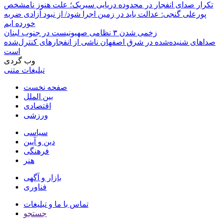
تکرار صدای انفجار در محدوده دریایی سیریک؛ علت هنوز نامشخص
پورعلی گنجی: عدالت باید در زمین اجرا شود/ از نبود آزادی ضربه
خورده ایم
زخمی شدن ۳ نظامی صهیونیست در جنوب لبنان
صداهای شنیده‌شده در شرق اصفهان ناشی از انفجارهای کنترل‌شده
است
وب گردی
تبلیغات متنی
صفحه نخست
بین الملل
اقتصادی
ورزشی
سیاسی
دین و آیین
فرهنگی
هنر
بازار و آگهی
فناوری
تماس با ما و تبلیغات
جستجو