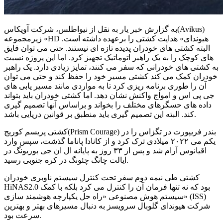
به گزارش خبر یار به نقل از نیواطلس، شرکت آویکاس(Avikus)
زیرمجموعه «HD هیوندای» هدایت کشتی را برعهده داشته است.
البته کشتی های خودران پدیده تازه ای نیستند. حتی می توان قایق
های کوچک را به یک راهبر اتوماتیک تجهیز کرد. اما این پروژه نسبت
به کشتی های خودرانی که سفر می کنند، تمایز زیادی دارد. یک راهبر
خودران کمک می کند کشتی مسیر خود را حفظ کند و حتی می توان
آن را طوری برنامه ریزی کرد تا به مواردی مانند مسیر یابی های
جی پی اس و امواج واکنش نشان دهد. اما کشتی خودران باید بتواند
داده های حسگرهای مختلف را بخواند و براساس آنها تصمیم گیری
کند. البته این تصمیم گیری باید منطبق بر قوانین دریایی باشد.
کشتی پریسم کوریج(Prism Courage) بندر فریپورت در تگزاس را در
یکم می ۲۰۲۲ میلادی ترک کرد و از کانادا پاناما گذشت، سپس وارد
اقیانوس آرام شد و پس از ۳۳ روز به پایانه ال ان جی بوریونگ در
ایالت چانگ چئونگ در کره جنوبی رسید.
کشتی طی نیمه دوم سفر تحت کنترل سیستم ناوبری خودران
HiNAS2.0 بود که نه تنها فرمان آن را کنترل می کرد بلکه با کمک
سیستم هوش مصنوعی «راه حل یکپارچه هوشمند سازی» (ISS)
شرکت هیوندای گلوبال سرویسز به دنبال مسیرهای بهتر و بهترین
سرعت بود.