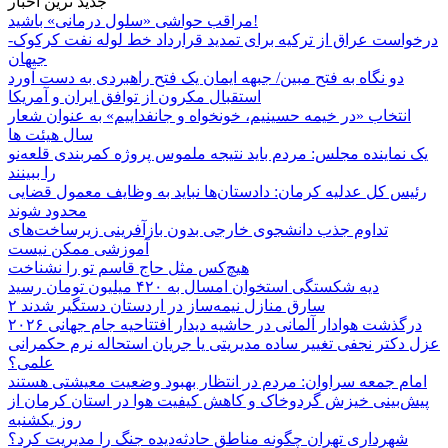
جدید ترین اخبار
مراقب حواشی «سلول درمانی» باشید!
درخواست عراق از ترکیه برای تمدید قرارداد خط لوله نفت کرکوک-
جیهان
دو نگاه به فتح مبین/ جبهه ایمان یک فتح راهبردی به دست آورد
استقبال مکرون از توافق ایران و آمریکا
انتخاب «در خیمه حسینیم، خونخواه و جانفداییم» به عنوان شعار
سال هیئت ها
یک نماینده مجلس: مردم باید نتیجه ملموس پروژه کمربندی قلعه‌نو
را ببینند
رئیس کل عدلیه کرمان: دادستان‌ها نباید به وظایف معمول قضایی
محدود شوند
تداوم جذب دانشجوی خارجی بدون بازآفرینی زیرساخت‌های
آموزشی ممکن نیست
هیچ‌کس مثل حاج قاسم تو را نشناخت
دیه شکستگی استخوان امسال به ۴۲۰ میلیون تومان رسید
۲ سارق منازل نیمه‌ساز در اردستان دستگیر شدند
درگذشت هوادار آلمانی در حاشیه دیدار افتتاحیه جام جهانی ۲۰۲۶
عزل دکتر نجفی تغییر ساده مدیریتی یا جریان استحاله نرم حکمرانی
علمی؟
امام جمعه سراوان: مردم در انتظار بهبود وضعیت معیشتی هستند
پیش‌بینی خیزش گردوخاک و کاهش کیفیت هوا در استان کرمان از
روز یکشنبه
شهرداری تهران چگونه مناطق حادثه‌دیده جنگ را مدیریت کرد؟