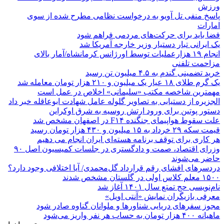
ورزش
پاسخ منفی تل آویو به درخواست نظامی مطرح شده از سوی
امارات
فضا باید برای حرکت‌های مردمی فراهم شود
یک ایرانی تبار دستیار وزیر خارجه آمریکا شد
انجام ۱۹ هزارعملیات توسط اورژانس کرمانشاه/آمار بالای
مزاحمت تلفنی
خرید تضمینی گندم به ۴.۵ میلیون تن رسید
یک گرم طلای ۱۸ عیار یک میلیون و ۲۱۰ هزار تومان معامله شد
مهمترین شاخصه مکتب «سلیمانی» اخلاص در عمل است
الجزیره از دستیابی به تصاویر گلوله عامل شهادت ابوعاقله خبر داد
دستور پوتین برای ورود ارتش روسیه به شرق اوکراین
علت سقوط هواپیمای جنگنده F۱۴ در اصفهان مشخص شد
قیمت سکه ۲۹ خرداد به ۱۵ میلیون و ۴۳۰ هزار تومان رسید
هر کاری برای توقف برنامه هسته‌ای ایران انجام می دهیم
وزرای اقتصاد، صمت و دادگستری در جلسات کمیسیون اصل ۹۰
حاضر می‌شوند
دردسرهای افشای رقم قرارداد گل‌محمدی/ آیا اختلافی وجود دارد؟
۱۵۰۰ معلم کلاس اولی در گلستان مشخص شدند
نام‌نویسی حج تمتع سال ۱۴۰۱ آغاز شد
معرفی بازیگران نمایش «آنتی اویل»
مجوز سفرهای دریایی شناورها و ملوانان گناوه صادر شود
ماهیانه ۴۰۰ هزار تومان به حساب هر نفر واریز می‌شود