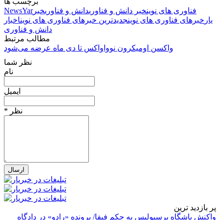
برچسب ها
فناوری های نوین
خبر دانش و فناوری
دانش و فناوری
خبر
NewsYar
یار
خبرهای فناوری های نوین
جدیدترین خبرهای فناوری های نوین
اخبار
دانش و فناوری
مطالب مرتبط
واکسن اومیکرون نوواواکس تا دی ماه عرضه می‌شود
نظر شما
نام
ایمیل
* نظر
پر بازدید ترین
واکنش باشگاه پرسپولیس به حکم فیفا/ پرونده «رادو» در دادگاه