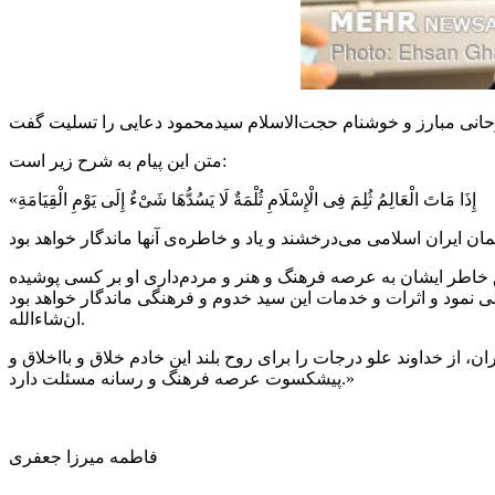
متن این پیام به شرح زیر است:
إِذَا
مَاتَ
الْعَالِمُ
ثُلِمَ
فِی
الْإِسْلَامِ
ثُلْمَةٌ
لَا
یَسُدُّهَا
شَیْءٌ
إِلَی
یَوْمِ
الْقِیَامَةِ
«
لق خاطر ایشان به عرصه فرهنگ و هنر و مردم‌داری او بر کسی پوشیده
ی نمود و اثرات و خدمات این سید
خدوم
و فرهنگی ماندگار خواهد بود
ان‌شاءالله.
ز خداوند علو درجات را برای روح بلند این خادم خلاق و بااخلاق و
پیشکسوت عرصه فرهنگ و رسانه مسئلت دارد.»
فاطمه میرزا جعفری