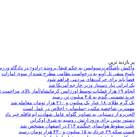
پر بازدید ترین
واکنش باشگاه پرسپولیس به حکم فیفا/ پرونده «رادو» در دادگاه ورز
پاسخ منفی تل آویو به درخواست نظامی مطرح شده از سوی امارات
فضا باید برای حرکت‌های مردمی فراهم شود
یک ایرانی تبار دستیار وزیر خارجه آمریکا شد
انجام ۱۹ هزارعملیات توسط اورژانس کرمانشاه/آمار بالای مزاحمت تلفنی
خرید تضمینی گندم به ۴.۵ میلیون تن رسید
یک گرم طلای ۱۸ عیار یک میلیون و ۲۱۰ هزار تومان معامله شد
مهمترین شاخصه مکتب «سلیمانی» اخلاص در عمل است
الجزیره از دستیابی به تصاویر گلوله عامل شهادت ابوعاقله خبر داد
دستور پوتین برای ورود ارتش روسیه به شرق اوکراین
علت سقوط هواپیمای جنگنده F۱۴ در اصفهان مشخص شد
قیمت سکه ۲۹ خرداد به ۱۵ میلیون و ۴۳۰ هزار تومان رسید