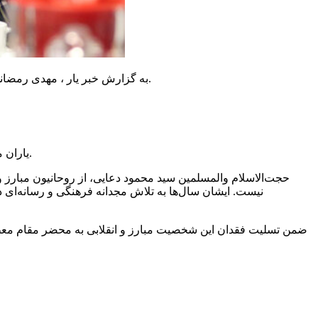
به گزارش خبر یار ، مهدی رمضانی، دبیرکل نهاد کتابخانه‌های عمومی کشور با صدور پیامی درگذشت روحانی مبارز و خوشنام حجت‌الاسلام سیدمحمود دعایی را تسلیت گفت.
یاران معمار کبیر انقلاب حضرت امام خمینی (ره) هر یک چون ستاره‌ای در آسمان ایران اسلامی می‌درخشند و یاد و خاطره‌ی آنها ماندگار خواهد بود.
حجت‌الاسلام والمسلمین سید محمود دعایی، از روحانیون مبارز 
نیست. ایشان سال‌ها به تلاش مجدانه فرهنگی و رسانه‌ای 
ضمن تسلیت فقدان این شخصیت مبارز و انقلابی به محضر مقام معظم ر