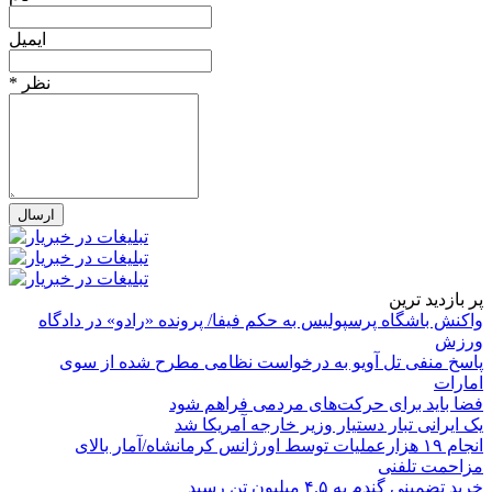
ایمیل
* نظر
پر بازدید ترین
واکنش باشگاه پرسپولیس به حکم فیفا/ پرونده «رادو» در دادگاه
ورزش
پاسخ منفی تل آویو به درخواست نظامی مطرح شده از سوی
امارات
فضا باید برای حرکت‌های مردمی فراهم شود
یک ایرانی تبار دستیار وزیر خارجه آمریکا شد
انجام ۱۹ هزارعملیات توسط اورژانس کرمانشاه/آمار بالای
مزاحمت تلفنی
خرید تضمینی گندم به ۴.۵ میلیون تن رسید