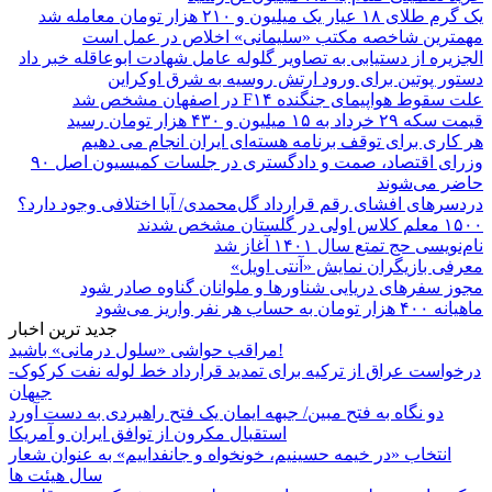
یک گرم طلای ۱۸ عیار یک میلیون و ۲۱۰ هزار تومان معامله شد
مهمترین شاخصه مکتب «سلیمانی» اخلاص در عمل است
الجزیره از دستیابی به تصاویر گلوله عامل شهادت ابوعاقله خبر داد
دستور پوتین برای ورود ارتش روسیه به شرق اوکراین
علت سقوط هواپیمای جنگنده F۱۴ در اصفهان مشخص شد
قیمت سکه ۲۹ خرداد به ۱۵ میلیون و ۴۳۰ هزار تومان رسید
هر کاری برای توقف برنامه هسته‌ای ایران انجام می دهیم
وزرای اقتصاد، صمت و دادگستری در جلسات کمیسیون اصل ۹۰
حاضر می‌شوند
دردسرهای افشای رقم قرارداد گل‌محمدی/ آیا اختلافی وجود دارد؟
۱۵۰۰ معلم کلاس اولی در گلستان مشخص شدند
نام‌نویسی حج تمتع سال ۱۴۰۱ آغاز شد
معرفی بازیگران نمایش «آنتی اویل»
مجوز سفرهای دریایی شناورها و ملوانان گناوه صادر شود
ماهیانه ۴۰۰ هزار تومان به حساب هر نفر واریز می‌شود
جدید ترین اخبار
مراقب حواشی «سلول درمانی» باشید!
درخواست عراق از ترکیه برای تمدید قرارداد خط لوله نفت کرکوک-
جیهان
دو نگاه به فتح مبین/ جبهه ایمان یک فتح راهبردی به دست آورد
استقبال مکرون از توافق ایران و آمریکا
انتخاب «در خیمه حسینیم، خونخواه و جانفداییم» به عنوان شعار
سال هیئت ها