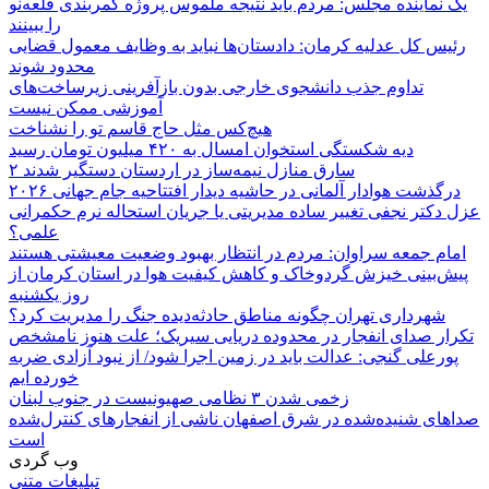
یک نماینده مجلس: مردم باید نتیجه ملموس پروژه کمربندی قلعه‌نو
را ببینند
رئیس کل عدلیه کرمان: دادستان‌ها نباید به وظایف معمول قضایی
محدود شوند
تداوم جذب دانشجوی خارجی بدون بازآفرینی زیرساخت‌های
آموزشی ممکن نیست
هیچ‌کس مثل حاج قاسم تو را نشناخت
دیه شکستگی استخوان امسال به ۴۲۰ میلیون تومان رسید
۲ سارق منازل نیمه‌ساز در اردستان دستگیر شدند
درگذشت هوادار آلمانی در حاشیه دیدار افتتاحیه جام جهانی ۲۰۲۶
عزل دکتر نجفی تغییر ساده مدیریتی یا جریان استحاله نرم حکمرانی
علمی؟
امام جمعه سراوان: مردم در انتظار بهبود وضعیت معیشتی هستند
پیش‌بینی خیزش گردوخاک و کاهش کیفیت هوا در استان کرمان از
روز یکشنبه
شهرداری تهران چگونه مناطق حادثه‌دیده جنگ را مدیریت کرد؟
تکرار صدای انفجار در محدوده دریایی سیریک؛ علت هنوز نامشخص
پورعلی گنجی: عدالت باید در زمین اجرا شود/ از نبود آزادی ضربه
خورده ایم
زخمی شدن ۳ نظامی صهیونیست در جنوب لبنان
صداهای شنیده‌شده در شرق اصفهان ناشی از انفجارهای کنترل‌شده
است
وب گردی
تبلیغات متنی