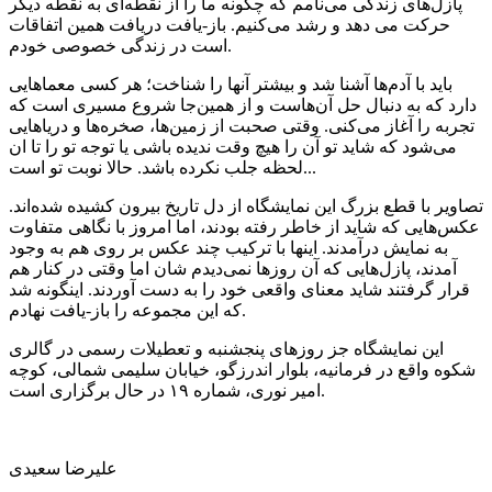
پازل‌های زندگی می‌نامم که چگونه ما را از نقطه‌ای به نقطه‌ دیگر
حرکت می دهد و رشد می‌کنیم. باز-یافت دریافت همین اتفاقات
است در زندگی خصوصی خودم.
باید با آدم‌ها آشنا شد و بیشتر آنها را شناخت؛ هر کسی معماهایی
دارد که به دنبال حل آن‌هاست و از همین‌جا شروع مسیری است که
تجربه را آغاز می‌کنی. وقتی صحبت از زمین‌ها، صخره‌ها و دریاهایی
می‌شود که شاید تو آن را هیچ وقت ندیده باشی یا توجه تو را تا ان
لحظه جلب نکرده باشد. حالا نوبت تو است...
تصاویر با قطع بزرگ این نمایشگاه از دل تاریخ بیرون کشیده شده‌اند.
عکس‌هایی که شاید از خاطر رفته بودند، اما امروز با نگاهی متفاوت
به نمایش درآمدند. اینها با ترکیب چند عکس بر روی هم به وجود
آمدند، پازل‌هایی که آن روزها نمی‌دیدم شان اما وقتی در کنار هم
قرار گرفتند شاید معنای واقعی خود را به دست آوردند. اینگونه شد
که این مجموعه را باز-یافت نهادم.
این نمایشگاه جز روزهای پنجشنبه و تعطیلات رسمی در گالری
شکوه واقع در فرمانیه، بلوار اندرزگو، خیابان سلیمی شمالی، کوچه
امیر نوری، شماره ۱۹ در حال برگزاری است.
علیرضا سعیدی