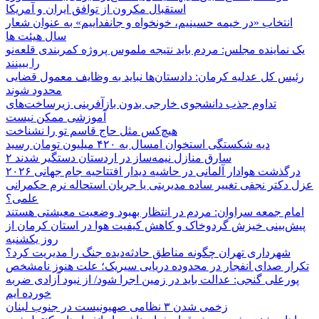
استقبال مکرون از توافق ایران و آمریکا
انتخاب «در خیمه حسینیم، خونخواه و جانفداییم» به عنوان شعار
سال هیئت ها
یک نماینده مجلس: مردم باید نتیجه ملموس پروژه کمربندی قلعه‌نو
را ببینند
رئیس کل عدلیه کرمان: دادستان‌ها نباید به وظایف معمول قضایی
محدود شوند
تداوم جذب دانشجوی خارجی بدون بازآفرینی زیرساخت‌های
آموزشی ممکن نیست
هیچ‌کس مثل حاج قاسم تو را نشناخت
دیه شکستگی استخوان امسال به ۴۲۰ میلیون تومان رسید
۲ سارق منازل نیمه‌ساز در اردستان دستگیر شدند
درگذشت هوادار آلمانی در حاشیه دیدار افتتاحیه جام جهانی ۲۰۲۶
عزل دکتر نجفی تغییر ساده مدیریتی یا جریان استحاله نرم حکمرانی
علمی؟
امام جمعه سراوان: مردم در انتظار بهبود وضعیت معیشتی هستند
پیش‌بینی خیزش گردوخاک و کاهش کیفیت هوا در استان کرمان از
روز یکشنبه
شهرداری تهران چگونه مناطق حادثه‌دیده جنگ را مدیریت کرد؟
تکرار صدای انفجار در محدوده دریایی سیریک؛ علت هنوز نامشخص
پورعلی گنجی: عدالت باید در زمین اجرا شود/ از نبود آزادی ضربه
خورده ایم
زخمی شدن ۳ نظامی صهیونیست در جنوب لبنان