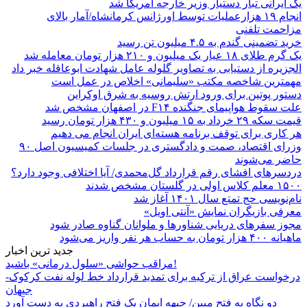
یک ایرانی تبار دستیار وزیر خارجه آمریکا شد
انجام ۱۹ هزارعملیات توسط اورژانس کرمانشاه/آمار بالای
مزاحمت تلفنی
خرید تضمینی گندم به ۴.۵ میلیون تن رسید
یک گرم طلای ۱۸ عیار یک میلیون و ۲۱۰ هزار تومان معامله شد
الجزیره از دستیابی به تصاویر گلوله عامل شهادت ابوعاقله خبر داد
مهمترین شاخصه مکتب «سلیمانی» اخلاص در عمل است
دستور پوتین برای ورود ارتش روسیه به شرق اوکراین
علت سقوط هواپیمای جنگنده F۱۴ در اصفهان مشخص شد
قیمت سکه ۲۹ خرداد به ۱۵ میلیون و ۴۳۰ هزار تومان رسید
هر کاری برای توقف برنامه هسته‌ای ایران انجام می دهیم
وزرای اقتصاد، صمت و دادگستری در جلسات کمیسیون اصل ۹۰
حاضر می‌شوند
دردسرهای افشای رقم قرارداد گل‌محمدی/ آیا اختلافی وجود دارد؟
۱۵۰۰ معلم کلاس اولی در گلستان مشخص شدند
نام‌نویسی حج تمتع سال ۱۴۰۱ آغاز شد
معرفی بازیگران نمایش «آنتی اویل»
مجوز سفرهای دریایی شناورها و ملوانان گناوه صادر شود
ماهیانه ۴۰۰ هزار تومان به حساب هر نفر واریز می‌شود
جدید ترین اخبار
مراقب حواشی «سلول درمانی» باشید!
درخواست عراق از ترکیه برای تمدید قرارداد خط لوله نفت کرکوک-
جیهان
دو نگاه به فتح مبین/ جبهه ایمان یک فتح راهبردی به دست آورد