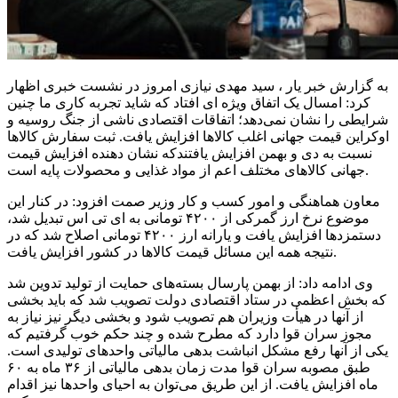
به گزارش خبر یار ، سید مهدی نیازی امروز در نشست خبری اظهار
کرد: امسال یک اتفاق ویژه
ای
افتاد که شاید تجربه کاری ما چنین
شرایطی را نشان نمی‌دهد؛ اتفاقات اقتصادی ناشی از جنگ روسیه و
اوکراین قیمت جهانی اغلب کالاها افزایش یافت. ثبت سفارش کالاها
نسبت به دی و بهمن افزایش
یافتندکه
نشان دهنده افزایش قیمت
جهانی کالاهای مختلف اعم از مواد غذایی و محصولات پایه است.
معاون هماهنگی و امور کسب و کار وزیر
صمت
افزود: در کنار این
موضوع نرخ ارز گمرکی از ۴۲۰۰ تومانی به
ای
تی
اس
تبدیل شد،
دستمزدها افزایش یافت و یارانه ارز ۴۲۰۰ تومانی اصلاح شد که در
نتیجه همه این مسائل قیمت کالاها در کشور افزایش یافت.
وی ادامه داد: از بهمن پارسال بسته‌های حمایت از تولید تدوین شد
که بخش اعظمی در ستاد اقتصادی دولت تصویب شد که باید بخشی
از آنها در هیأت وزیران هم تصویب شود و بخشی دیگر نیز نیاز به
مجوز سران قوا دارد که مطرح شده و چند حکم خوب گرفتیم که
یکی از آنها رفع مشکل انباشت بدهی مالیاتی واحدهای تولیدی است.
طبق مصوبه سران قوا مدت زمان بدهی مالیاتی از ۳۶ ماه به ۶۰
ماه افزایش یافت. از این طریق می‌توان به احیای واحدها نیز اقدام