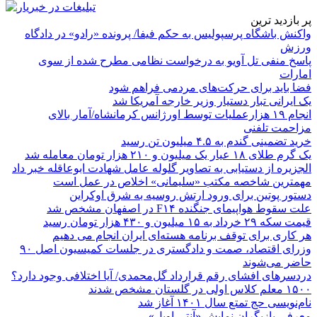
پر بازدید ترین
واکنش باشگاه پرسپولیس به حکم فیفا/ پرونده «رادو» در دادگاه
ورزش
پاسخ منفی تل آویو به درخواست نظامی مطرح شده از سوی
امارات
فضا باید برای حرکت‌های مردمی فراهم شود
یک ایرانی تبار دستیار وزیر خارجه آمریکا شد
انجام ۱۹ هزارعملیات توسط اورژانس کرمانشاه/آمار بالای
مزاحمت تلفنی
خرید تضمینی گندم به ۴.۵ میلیون تن رسید
یک گرم طلای ۱۸ عیار یک میلیون و ۲۱۰ هزار تومان معامله شد
الجزیره از دستیابی به تصاویر گلوله عامل شهادت ابوعاقله خبر داد
مهمترین شاخصه مکتب «سلیمانی» اخلاص در عمل است
دستور پوتین برای ورود ارتش روسیه به شرق اوکراین
علت سقوط هواپیمای جنگنده F۱۴ در اصفهان مشخص شد
قیمت سکه ۲۹ خرداد به ۱۵ میلیون و ۴۳۰ هزار تومان رسید
هر کاری برای توقف برنامه هسته‌ای ایران انجام می دهیم
وزرای اقتصاد، صمت و دادگستری در جلسات کمیسیون اصل ۹۰
حاضر می‌شوند
دردسرهای افشای رقم قرارداد گل‌محمدی/ آیا اختلافی وجود دارد؟
۱۵۰۰ معلم کلاس اولی در گلستان مشخص شدند
نام‌نویسی حج تمتع سال ۱۴۰۱ آغاز شد
معرفی بازیگران نمایش «آنتی اویل»