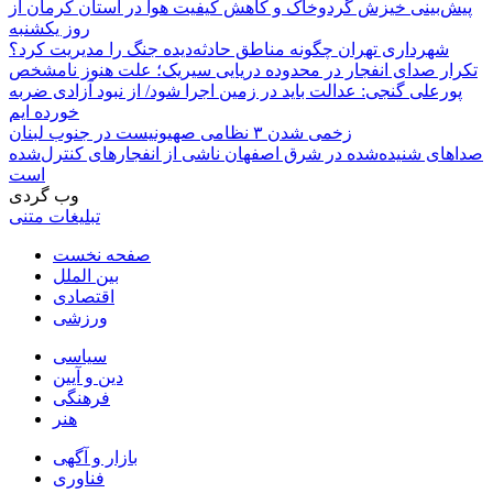
پیش‌بینی خیزش گردوخاک و کاهش کیفیت هوا در استان کرمان از
روز یکشنبه
شهرداری تهران چگونه مناطق حادثه‌دیده جنگ را مدیریت کرد؟
تکرار صدای انفجار در محدوده دریایی سیریک؛ علت هنوز نامشخص
پورعلی گنجی: عدالت باید در زمین اجرا شود/ از نبود آزادی ضربه
خورده ایم
زخمی شدن ۳ نظامی صهیونیست در جنوب لبنان
صداهای شنیده‌شده در شرق اصفهان ناشی از انفجارهای کنترل‌شده
است
وب گردی
تبلیغات متنی
صفحه نخست
بین الملل
اقتصادی
ورزشی
سیاسی
دین و آیین
فرهنگی
هنر
بازار و آگهی
فناوری