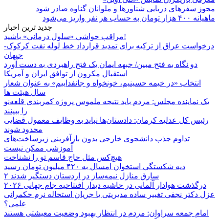
مجوز سفرهای دریایی شناورها و ملوانان گناوه صادر شود
ماهیانه ۴۰۰ هزار تومان به حساب هر نفر واریز می‌شود
جدید ترین اخبار
مراقب حواشی «سلول درمانی» باشید!
درخواست عراق از ترکیه برای تمدید قرارداد خط لوله نفت کرکوک-
جیهان
دو نگاه به فتح مبین/ جبهه ایمان یک فتح راهبردی به دست آورد
استقبال مکرون از توافق ایران و آمریکا
انتخاب «در خیمه حسینیم، خونخواه و جانفداییم» به عنوان شعار
سال هیئت ها
یک نماینده مجلس: مردم باید نتیجه ملموس پروژه کمربندی قلعه‌نو
را ببینند
رئیس کل عدلیه کرمان: دادستان‌ها نباید به وظایف معمول قضایی
محدود شوند
تداوم جذب دانشجوی خارجی بدون بازآفرینی زیرساخت‌های
آموزشی ممکن نیست
هیچ‌کس مثل حاج قاسم تو را نشناخت
دیه شکستگی استخوان امسال به ۴۲۰ میلیون تومان رسید
۲ سارق منازل نیمه‌ساز در اردستان دستگیر شدند
درگذشت هوادار آلمانی در حاشیه دیدار افتتاحیه جام جهانی ۲۰۲۶
عزل دکتر نجفی تغییر ساده مدیریتی یا جریان استحاله نرم حکمرانی
علمی؟
امام جمعه سراوان: مردم در انتظار بهبود وضعیت معیشتی هستند