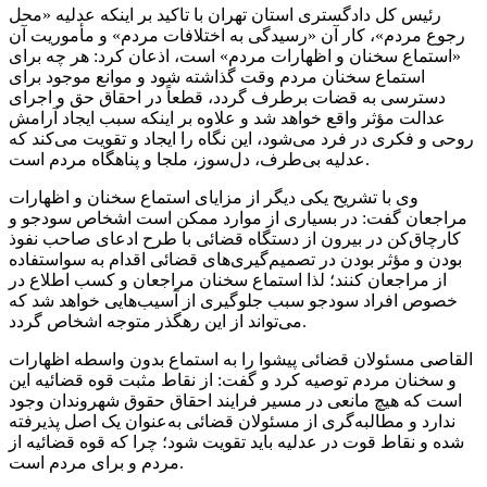
رئیس کل دادگستری استان تهران با تاکید بر اینکه عدلیه «محل
رجوع مردم»، کار آن «رسیدگی به اختلافات مردم» و مأموریت آن
«استماع سخنان و اظهارات مردم» است، اذعان کرد: هر چه برای
استماع سخنان مردم وقت گذاشته شود و موانع موجود برای
دسترسی به قضات برطرف گردد، قطعاً در احقاق حق و اجرای
عدالت مؤثر واقع خواهد شد و علاوه بر اینکه سبب ایجاد آرامش
روحی و فکری در فرد می‌شود، این نگاه را ایجاد و تقویت می‌کند که
عدلیه بی‌طرف، دل‌سوز، ملجا و پناهگاه مردم است.
وی با تشریح یکی دیگر از مزایای استماع سخنان و اظهارات
مراجعان گفت: در بسیاری از موارد ممکن است اشخاص سودجو و
کارچاق‌کن در بیرون از دستگاه قضائی با طرح ادعای صاحب نفوذ
بودن و مؤثر بودن در تصمیم‌گیری‌های قضائی اقدام به سواستفاده
از مراجعان کنند؛ لذا استماع سخنان مراجعان و کسب اطلاع در
خصوص افراد سودجو سبب جلوگیری از آسیب‌هایی خواهد شد که
می‌تواند از این رهگذر متوجه اشخاص گردد.
القاصی مسئولان قضائی پیشوا را به استماع بدون واسطه اظهارات
و سخنان مردم توصیه کرد و گفت: از نقاط مثبت قوه قضائیه این
است که هیچ مانعی در مسیر فرایند احقاق حقوق شهروندان وجود
ندارد و مطالبه‌گری از مسئولان قضائی به‌عنوان یک اصل پذیرفته
شده و نقاط قوت در عدلیه باید تقویت شود؛ چرا که قوه قضائیه از
مردم و برای مردم است.