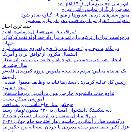
نام‌نویسی حج تمتع سال ۱۴۰۱ آغاز شد
معرفی بازیگران نمایش «آنتی اویل»
مجوز سفرهای دریایی شناورها و ملوانان گناوه صادر شود
ماهیانه ۴۰۰ هزار تومان به حساب هر نفر واریز می‌شود
جدید ترین اخبار
مراقب حواشی «سلول درمانی» باشید!
درخواست عراق از ترکیه برای تمدید قرارداد خط لوله نفت کرکوک-
جیهان
دو نگاه به فتح مبین/ جبهه ایمان یک فتح راهبردی به دست آورد
استقبال مکرون از توافق ایران و آمریکا
انتخاب «در خیمه حسینیم، خونخواه و جانفداییم» به عنوان شعار
سال هیئت ها
یک نماینده مجلس: مردم باید نتیجه ملموس پروژه کمربندی قلعه‌نو
را ببینند
رئیس کل عدلیه کرمان: دادستان‌ها نباید به وظایف معمول قضایی
محدود شوند
تداوم جذب دانشجوی خارجی بدون بازآفرینی زیرساخت‌های
آموزشی ممکن نیست
هیچ‌کس مثل حاج قاسم تو را نشناخت
دیه شکستگی استخوان امسال به ۴۲۰ میلیون تومان رسید
۲ سارق منازل نیمه‌ساز در اردستان دستگیر شدند
درگذشت هوادار آلمانی در حاشیه دیدار افتتاحیه جام جهانی ۲۰۲۶
عزل دکتر نجفی تغییر ساده مدیریتی یا جریان استحاله نرم حکمرانی