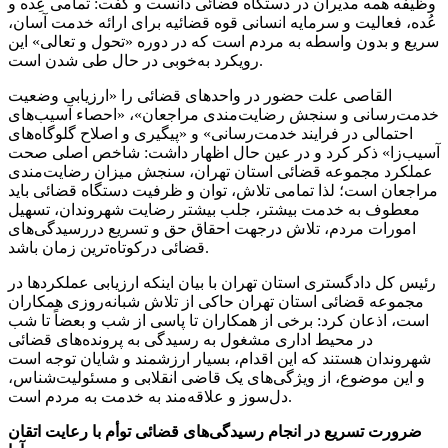
وظیفه همه مدیران در دستگاه قضائی دانست و گفت: تمامی عِده و
عُده، فعالیت و سرمایه انسانی قوه قضائیه برای ارائه خدمت آسان،
سریع و بدون واسطه به مردم است که در دوره «تحول و تعالی» این
رویکرد به‌خوبی در حال طی شدن است.
القاصی علت حضور در واحدهای قضائی را «ارزیابی وضعیت
خدمت‌رسانی و سنجش رضایت‌مندی مراجعان»، «احصاء آسیب‌های
احتمالی در فرایند خدمت‌رسانی» و «پیگیری و اصلاح گلوگاه‌های
آسیب‌زا» ذکر کرد و در عین حال اظهار داشت: شاخص اصلی صحت
عملکرد مجموعه قضائی استان تهران، سنجش میزان رضایت‌مندی
مراجعان است؛ لذا تمامی تلاش، توان و ظرفیت دستگاه قضائی باید
معطوف به خدمت بیشتر، جلب بیشتر رضایت شهروندان، تسهیل
امورات مردم، تلاش درجهت احقاق حق و تسریع دررسیدگی‌های
قضائی درکوتاه‌ترین زمان باشد.
رئیس کل دادگستری استان تهران با بیان اینکه ارزیابی عملکردها در
مجموعه قضائی استان تهران حاکی از تلاش شبانه‌روزی همکاران
است، اذعان کرد: برخی از همکاران تا پاسی از شب و بعضاً تا شب
در محیط اداری مشغول به رسیدگی به پرونده‌های قضائی
شهروندان هستند که این اقدام، بسیار ارزشمند و شایان توجه است
و این موضوع، از ویژگی‌های یک قاضی انقلابی و مسئولیت‌شناس،
دل‌سوز و علاقه‌مند به خدمت به مردم است.
ضرورت تسریع در انجام رسیدگی‌های قضائی توأم با رعایت اتقان