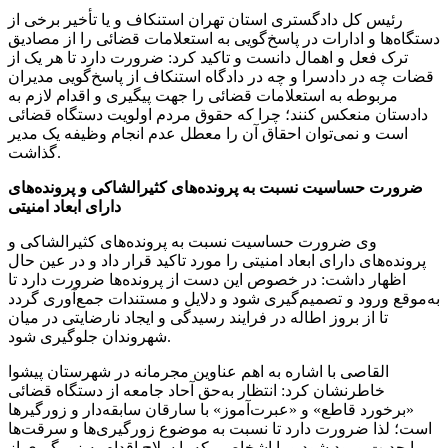
رئیس کل دادگستری استان تهران استنکاف و یا تأخیر برخی از
دستگاه‌ها و ادارات در پاسخ‌گویی به استعلامات قضائی را از مصادیق
ترک فعل و اهمال دانست و تاکید کرد: ضرورت دارد تا هر یک از
قضات چه در دادسرا و چه در دادگاه استنکاف از پاسخ‌گویی مدیران
مربوطه به استعلامات قضائی را جهت پیگیری و اقدام لازم به
دادستان منعکس کنند؛ چرا که حقوق مردم اولویت دستگاه قضائی
است و نمی‌توان احقاق آن را معطل عدم انجام وظیفه یک مدیر
گذاشت.
ضرورت حساسیت نسبت به پرونده‌های کثیرالشاکی و پرونده‌های
دارای ابعاد امنیتی
وی ضرورت حساسیت نسبت به پرونده‌های کثیرالشاکی و
پرونده‌های دارای ابعاد امنیتی را مورد تاکید قرار داد و در عین حال
اظهار داشت: در خصوص این دست از پرونده‌ها ضرورت دارد تا
به‌موقع ورود و تصمیم‌گیری شود و دلایل و مستندات جمع‌آوری گردد
تا از بروز اطاله در فرایند رسیدگی و ایجاد نارضایتی در میان
شهروندان جلوگیری شود.
القاصی با اشاره به اهم عناوین مجرمانه در شهرستان پیشوا
خاطرنشان کرد: انتظار به‌حق آحاد جامعه از دستگاه قضائی
«برخورد قاطع» و «عبرت‌آموز» با سارقان سابقه‌دار و زورگیرها
است؛ لذا ضرورت دارد تا نسبت به موضوع زورگیری‌ها و سرقت‌ها
با جدیت ورود شود و با اشخاصی که با سلاح اقدام به زورگیری از