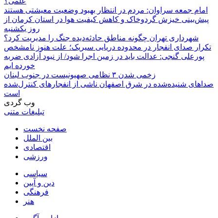
علمی؟
امام جمعه سراوان: مردم در انتظار بهبود وضعیت معیشتی هستند
پیش‌بینی خیزش گردوخاک و کاهش کیفیت هوا در استان کرمان از
روز یکشنبه
شهرداری تهران چگونه مناطق حادثه‌دیده جنگ را مدیریت کرد؟
تکرار صدای انفجار در محدوده دریایی سیریک؛ علت هنوز نامشخص
پورعلی گنجی: عدالت باید در زمین اجرا شود/ از نبود آزادی ضربه
خورده ایم
زخمی شدن ۳ نظامی صهیونیست در جنوب لبنان
صداهای شنیده‌شده در شرق اصفهان ناشی از انفجارهای کنترل‌شده
است
وب گردی
تبلیغات متنی
صفحه نخست
بین الملل
اقتصادی
ورزشی
سیاسی
دین و آیین
فرهنگی
هنر