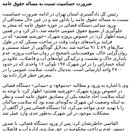
ضرورت حساسیت نسبت به مساله حقوق عامه
رئیس کل دادگستری استان تهران در ادامه ضرورت حساسیت
نسبت به مساله حقوق عامه را یادآور شد و در عین حال مصداقی از
ورود میدانی دستگاه قضائی در حوزه حقوق عامه که منجر به
جلوگیری از تضییع حقوق عمومی جامعه شد، ذکر کرد و در همین
زمینه اظهار کرد: در خصوص پروژه شهرک «خورشید هشتم» که در
فرایند برنامه‌های دولت وقت در ساخت مسکن که در طول
سال‌های ۸۹ تا ۹۱ ساخته شد، به‌دلایل گوناگونی از جمله سستی و
روان‌گرایی خاک، موقعیت‌یابی ناصحیح در زمان ساخت پروژه، عدم
پایداری خاک و نشست و ترکیدگی لوله‌های آب و فاضلاب، علاوه بر
اینکه خساراتی را در این شهرک ۱۹۷ بلوکی ۱۶ واحدی که در حدود
۲۷۰۰ واحد آپارتمانی است، به‌دنبال داشت، سلامت عمومی را در
معرض خطر قرار داده بود.
وی با اشاره به ورود و مطالبه «به‌موقع» و «میدانی» دستگاه قضائی
در خصوص پروژه شهرک «خورشید هشتم» اظهار کرد: با توجه به
اینکه سلامت آحاد جامعه یکی از مصادیق حقوق عامه است و نظر
به اینکه وضعیت این شهرک به‌گونه‌ای شده بود که سلامت ساکنان
را با تهدید جدی مواجه می‌کرد، لذا دستگاه قضائی پس از آگاهی از
مشکلات موجود در این شهرک به‌طور جدی وارد عمل شد.
القاصی خاطرنشان کرد: پس از ورود دستگاه قضائی، با صدور
دستور عدم پرداخت محکوم‌به در حق سازنده، اداره آب و فاضلاب