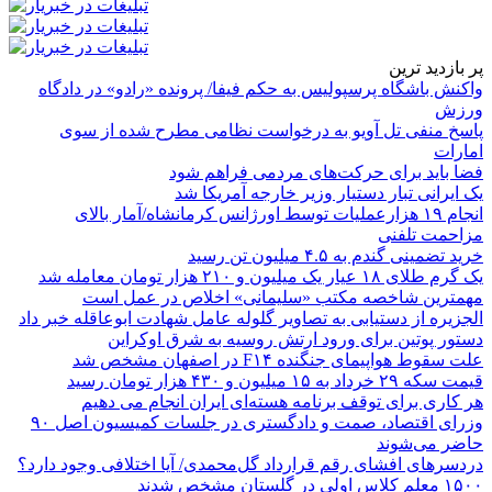
پر بازدید ترین
واکنش باشگاه پرسپولیس به حکم فیفا/ پرونده «رادو» در دادگاه
ورزش
پاسخ منفی تل آویو به درخواست نظامی مطرح شده از سوی
امارات
فضا باید برای حرکت‌های مردمی فراهم شود
یک ایرانی تبار دستیار وزیر خارجه آمریکا شد
انجام ۱۹ هزارعملیات توسط اورژانس کرمانشاه/آمار بالای
مزاحمت تلفنی
خرید تضمینی گندم به ۴.۵ میلیون تن رسید
یک گرم طلای ۱۸ عیار یک میلیون و ۲۱۰ هزار تومان معامله شد
مهمترین شاخصه مکتب «سلیمانی» اخلاص در عمل است
الجزیره از دستیابی به تصاویر گلوله عامل شهادت ابوعاقله خبر داد
دستور پوتین برای ورود ارتش روسیه به شرق اوکراین
علت سقوط هواپیمای جنگنده F۱۴ در اصفهان مشخص شد
قیمت سکه ۲۹ خرداد به ۱۵ میلیون و ۴۳۰ هزار تومان رسید
هر کاری برای توقف برنامه هسته‌ای ایران انجام می دهیم
وزرای اقتصاد، صمت و دادگستری در جلسات کمیسیون اصل ۹۰
حاضر می‌شوند
دردسرهای افشای رقم قرارداد گل‌محمدی/ آیا اختلافی وجود دارد؟
۱۵۰۰ معلم کلاس اولی در گلستان مشخص شدند