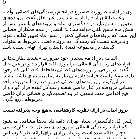
آرا
وی در ادامه ضرورت «تسریع در انجام رسیدگی‌های قضائی توأم با
رعایت اتقان آرا» را یادآور شد و در عین حال گفت: پرونده‌های
معوق و مسن نباید در دادگستری بماند و پرونده‌های با عمر بیش از
شش ماه مسن تلقی خواهد شد؛ لذا انتظار از همه همکاران قضائی
این است که پرونده‌های قضائی کمتر از شش ماه تعیین تکلیف شوند
و پذیرفته نیست که رسیدگی به پرونده قضائی مربوط به سنوات
گذشته در مجموعه قضائی استان تهران نهایی نشده باشد.
القاصی در ادامه سخنان خود ضرورت «تشدید نظارت‌ها بر
فرایندهای رسیدگی قضائی» را مورد تاکید قرار داد و در عین حال
گفت: در برخی از پرونده‌های قضائی به‌لحاظ اقتضائاتی که وجود
دارد، ممکن است فرایند دادرسی نیاز به زمان بیشتری داشته باشد.
در این‌گونه از پرونده‌های قضائی ضرورت دارد تا مدیریت واحد
قضائی مربوطه در کنار قاضی شعبه رسیدگی‌کننده قرار گیرد و از
هیچ اقدامی جهت تسهیل فرایند تصمیم‌گیری قضائی برای قاضی
مربوطه دریغ نگردد.
بروز اطاله در ارائه نظریه کارشناسی به‌هیچ وجه پذیرفته نیست
رئیس کل دادگستری استان تهران ادامه داد: بعضاً مشاهده می‌شود
که فرایند رسیدگی قضائی به پرونده‌ای به‌دلیل انجام کارشناسی
دچار اطاله شده است و زمان زیادی برای ارائه نظر کارشناس
سپری شده که به‌هیچ وجه پذیرفته نیست و در این خصوص به رئیس