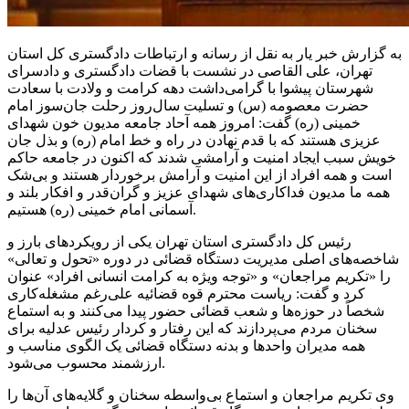
به گزارش خبر یار به نقل از رسانه و ارتباطات دادگستری کل استان
تهران، علی القاصی در نشست با قضات دادگستری و دادسرای
شهرستان پیشوا با گرامی‌داشت دهه کرامت و ولادت با سعادت
حضرت معصومه (س) و تسلیت سال‌روز رحلت جان‌سوز امام
خمینی (ره) گفت: امروز همه آحاد جامعه مدیون خون شهدای
عزیزی هستند که با قدم نهادن در راه و خط امام (ره) و بذل جان
خویش سبب ایجاد امنیت و آرامشی شدند که اکنون در جامعه حاکم
است و همه افراد از این امنیت و آرامش برخوردار هستند و بی‌شک
همه ما مدیون فداکاری‌های شهدای عزیز و گران‌قدر و افکار بلند و
آسمانی امام خمینی (ره) هستیم.
رئیس کل دادگستری استان تهران یکی از رویکردهای بارز و
شاخصه‌های اصلی مدیریت دستگاه قضائی در دوره «تحول و تعالی»
را «تکریم مراجعان» و «توجه ویژه به کرامت انسانی افراد» عنوان
کرد و گفت: ریاست محترم قوه قضائیه علی‌رغم مشغله‌کاری
شخصاً در حوزه‌ها و شعب قضائی حضور پیدا می‌کنند و به استماع
سخنان مردم می‌پردازند که این رفتار و کردار رئیس عدلیه برای
همه مدیران واحدها و بدنه دستگاه قضائی یک الگوی مناسب و
ارزشمند محسوب می‌شود.
وی تکریم مراجعان و استماع بی‌واسطه سخنان و گلایه‌های آن‌ها را