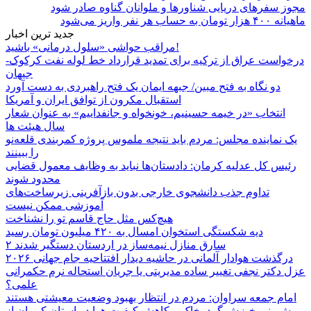
مجوز سفرهای دریایی شناورها و ملوانان گناوه صادر شود
ماهیانه ۴۰۰ هزار تومان به حساب هر نفر واریز می‌شود
جدید ترین اخبار
مراقب حواشی «سلول درمانی» باشید!
درخواست عراق از ترکیه برای تمدید قرارداد خط لوله نفت کرکوک-
جیهان
دو نگاه به فتح مبین/ جبهه ایمان یک فتح راهبردی به دست آورد
استقبال مکرون از توافق ایران و آمریکا
انتخاب «در خیمه حسینیم، خونخواه و جانفداییم» به عنوان شعار
سال هیئت ها
یک نماینده مجلس: مردم باید نتیجه ملموس پروژه کمربندی قلعه‌نو
را ببینند
رئیس کل عدلیه کرمان: دادستان‌ها نباید به وظایف معمول قضایی
محدود شوند
تداوم جذب دانشجوی خارجی بدون بازآفرینی زیرساخت‌های
آموزشی ممکن نیست
هیچ‌کس مثل حاج قاسم تو را نشناخت
دیه شکستگی استخوان امسال به ۴۲۰ میلیون تومان رسید
۲ سارق منازل نیمه‌ساز در اردستان دستگیر شدند
درگذشت هوادار آلمانی در حاشیه دیدار افتتاحیه جام جهانی ۲۰۲۶
عزل دکتر نجفی تغییر ساده مدیریتی یا جریان استحاله نرم حکمرانی
علمی؟
امام جمعه سراوان: مردم در انتظار بهبود وضعیت معیشتی هستند
پیش‌بینی خیزش گردوخاک و کاهش کیفیت هوا در استان کرمان از