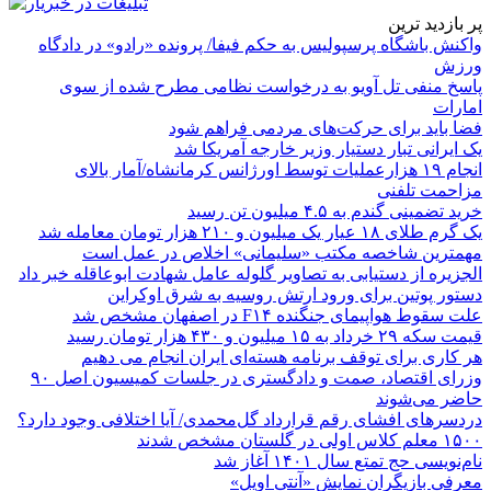
پر بازدید ترین
واکنش باشگاه پرسپولیس به حکم فیفا/ پرونده «رادو» در دادگاه
ورزش
پاسخ منفی تل آویو به درخواست نظامی مطرح شده از سوی
امارات
فضا باید برای حرکت‌های مردمی فراهم شود
یک ایرانی تبار دستیار وزیر خارجه آمریکا شد
انجام ۱۹ هزارعملیات توسط اورژانس کرمانشاه/آمار بالای
مزاحمت تلفنی
خرید تضمینی گندم به ۴.۵ میلیون تن رسید
یک گرم طلای ۱۸ عیار یک میلیون و ۲۱۰ هزار تومان معامله شد
مهمترین شاخصه مکتب «سلیمانی» اخلاص در عمل است
الجزیره از دستیابی به تصاویر گلوله عامل شهادت ابوعاقله خبر داد
دستور پوتین برای ورود ارتش روسیه به شرق اوکراین
علت سقوط هواپیمای جنگنده F۱۴ در اصفهان مشخص شد
قیمت سکه ۲۹ خرداد به ۱۵ میلیون و ۴۳۰ هزار تومان رسید
هر کاری برای توقف برنامه هسته‌ای ایران انجام می دهیم
وزرای اقتصاد، صمت و دادگستری در جلسات کمیسیون اصل ۹۰
حاضر می‌شوند
دردسرهای افشای رقم قرارداد گل‌محمدی/ آیا اختلافی وجود دارد؟
۱۵۰۰ معلم کلاس اولی در گلستان مشخص شدند
نام‌نویسی حج تمتع سال ۱۴۰۱ آغاز شد
معرفی بازیگران نمایش «آنتی اویل»