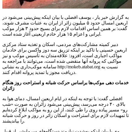
به گزارش خبر یار ، یوسف افضلی با بیان اینکه پیش‌بینی می‌شود در
اربعین امسال حدود ۵ میلیون زائر از ایران به عتبات مشرف شوند،
گفت: بر همین اساس اقدامات لازم برای بسیج حدود ۳ هزار موکب
ایرانی و اعزام ۱۵ هزار خادم اربعینی آغاز شده است.
دبیر کمیته مشارکت‌های مردمی، اسکان و تغذیه ستاد مرکزی
اربعین حسینی با تاکید بر اینکه تزریق سه دوز واکسن برای خادمان
مواکب اجباری است، افزود: علاقه‌مندان به تأسیس موکب و نیز
مواکبی که پروانه آنها منقضی شده است، می‌توانند با مراجعه به
سامانه موکب‌داری به نشانی http://mokeb.atabat.org نسبت به
دریافت مجوز یا تمدید پروانه اقدام کنند.
خدمات دهی موکب‌ها
براساس
حرکت شبانه و استراحت روز هنگام
زائران
افضلی گفت: با توجه به اینکه در ایام اربعین امسال، دمای هوا به
بالای ۴۰ درجه می‌رسد، پیش‌بینی می‌شود زائران به صورت «شب
رو» مسیر پیاده روی را طی کنند، از این رو به مواکب ابلاغ کرده‌ایم
تا تمهیدات لازم برای استراحت و اسکان زائر در روز و حرکت شبانه
را بیاندیشند.
وی با بیان اینکه به‌شدت نیازمند دستگاه‌های سرمایشی از قبیل