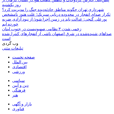
روز یکشنبه
شهرداری تهران چگونه مناطق حادثه‌دیده جنگ را مدیریت کرد؟
تکرار صدای انفجار در محدوده دریایی سیریک؛ علت هنوز نامشخص
پورعلی گنجی: عدالت باید در زمین اجرا شود/ از نبود آزادی ضربه
خورده ایم
زخمی شدن ۳ نظامی صهیونیست در جنوب لبنان
صداهای شنیده‌شده در شرق اصفهان ناشی از انفجارهای کنترل‌شده
است
وب گردی
تبلیغات متنی
صفحه نخست
بین الملل
اقتصادی
ورزشی
سیاسی
دین و آیین
فرهنگی
هنر
بازار و آگهی
فناوری