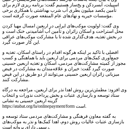
اسپیلت
،
آبسردکن
و یخ‌ساز هستیم گفت: برنامه
ریزی
لازم برای
تأمین یکصد میلیون بطری آب شرب بهداشتی با همکاری برخی
صورت گرفته است.
مؤسسات خیریه و نهادهای عام
المنفعه
وی گفت: اولویت موکب‌های ایرانی در اربعین امسال مهیا کردن
محل استراحت و اسکان زائران و تأمین آب آشامیدنی خنک است و
در بخش تغذیه، هدف‌گذاری شده تا با مشارکت موکب‌های عراقی
این کار صورت گیرد.
افضلی با تاکید بر اینکه هرگونه اقدام در راستای اسکان، تغذیه و
جمع‌آوری کمک‌های مردمی برای اربعین باید با هماهنگی و کسب
مجوز از کمیته مشارکت‌های مردمی، اسکان و تغذیه اربعین حسینی
صورت گیرد گفت: خیران و علاقه‌مندان به مشارکت در فیض
میزبانی زائران اربعین حسینی می‌توانند از دو طریق در این فیض
مشارکت کنند.
وی افزود: مطمئن‌ترین روش اهدا نذر برای اربعین، مراجعه به درگاه
ستاد توسعه و بازسازی عتبات و بخش پرداخت نذورات و انتخاب
گزینه اربعین حسینی به نشانی
https://atabat.org/fa/onlinepayment/form است.
به گفته معاون فرهنگی و مشارکت‌های مردمی ستاد توسعه و
بازسازی عتبات عالیات روش دوم، اهدا کمک‌ها و نذر به موکب‌های
رسمی دارای پروانه است.