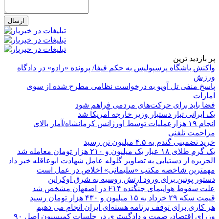
پر بازدید ترین
واکنش باشگاه پرسپولیس به حکم فیفا/ پرونده «رادو» در دادگاه
ورزش
پاسخ منفی تل آویو به درخواست نظامی مطرح شده از سوی
امارات
فضا باید برای حرکت‌های مردمی فراهم شود
یک ایرانی تبار دستیار وزیر خارجه آمریکا شد
انجام ۱۹ هزارعملیات توسط اورژانس کرمانشاه/آمار بالای
مزاحمت تلفنی
خرید تضمینی گندم به ۴.۵ میلیون تن رسید
یک گرم طلای ۱۸ عیار یک میلیون و ۲۱۰ هزار تومان معامله شد
الجزیره از دستیابی به تصاویر گلوله عامل شهادت ابوعاقله خبر داد
مهمترین شاخصه مکتب «سلیمانی» اخلاص در عمل است
دستور پوتین برای ورود ارتش روسیه به شرق اوکراین
علت سقوط هواپیمای جنگنده F۱۴ در اصفهان مشخص شد
قیمت سکه ۲۹ خرداد به ۱۵ میلیون و ۴۳۰ هزار تومان رسید
هر کاری برای توقف برنامه هسته‌ای ایران انجام می دهیم
وزرای اقتصاد، صمت و دادگستری در جلسات کمیسیون اصل ۹۰