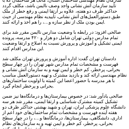
سازمان نظام مهندسی ساختمان استان، مالک هر ساختمان که با
تأیید سازمان آتش نشانی واجد وصف ناایمن باشد، مکلف گردد
حداکثر ظرف دو هفته، علاوه بر ارتقا ایمنی و رفع خطر از ملک
طبق دستورالعمل‌های آتش نشانی،
تأییدیه
نظام مهندسی از حیث
ایمن بودن ملک از نظر سازه و…، را هم اخذ و ارائه کنند.
صالحی افزود: در رابطه با وضعیت مدارس ناایمن مقرر شد برای
تمام مدارس دولتی تهران شامل دو هزار و ۴۲۰ مدرسه، پرونده
ایمنی تشکیل و آموزش و پرورش نسبت به اصلاح و ارتقا وضعیت
این مدارس اقدام کنند.
دادستان تهران گفت: اداره آموزش و پرورش تهران مکلف شد
فهرست و مشخصات تمام مدارس شهر تهران را در چهار سطح
بحرانی، پرخطر، کم خطر و ایمن تهیه و به سازمان آتش نشانی و
نظام مهندسی ارائه کند و بازدید مشترک و تهیه دستورالعمل مناسب
با هر مدرسه با حضور اعضا این کمیته با اولویت ساختمان‌های
بحرانی و پرخطر انجام گیرد.
صالحی یادآور شد: در خصوص بیمارستان‌ها و درمانگاه‌ها نیز ضمن
تشکیل کمیته مشترک شناسایی و ارتقا ایمنی، مقرر شد هر سه
دانشگاه علوم پزشکی ایران، تهران و شهید بهشتی حداکثر ظرف دو
هفته آینده فهرست و مشخصات تمام ساختمان‌های خود اعم از
اداری، دانشگاهی، بیمارستان‌ها، درمانگاه‌ها و…، را در چهار سطح
بحرانی، پرخطر، کم خطر و ایمن تهیه و به سازمان‌های نظام
مهندسی و آتش نشانی ارائه کنند.