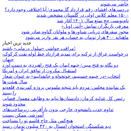
حاضر می‌شوند
دردسرهای افشای رقم قرارداد گل‌محمدی/ آیا اختلافی وجود دارد؟
۱۵۰۰ معلم کلاس اولی در گلستان مشخص شدند
نام‌نویسی حج تمتع سال ۱۴۰۱ آغاز شد
معرفی بازیگران نمایش «آنتی اویل»
مجوز سفرهای دریایی شناورها و ملوانان گناوه صادر شود
ماهیانه ۴۰۰ هزار تومان به حساب هر نفر واریز می‌شود
جدید ترین اخبار
مراقب حواشی «سلول درمانی» باشید!
درخواست عراق از ترکیه برای تمدید قرارداد خط لوله نفت کرکوک-
جیهان
دو نگاه به فتح مبین/ جبهه ایمان یک فتح راهبردی به دست آورد
استقبال مکرون از توافق ایران و آمریکا
انتخاب «در خیمه حسینیم، خونخواه و جانفداییم» به عنوان شعار
سال هیئت ها
یک نماینده مجلس: مردم باید نتیجه ملموس پروژه کمربندی قلعه‌نو
را ببینند
رئیس کل عدلیه کرمان: دادستان‌ها نباید به وظایف معمول قضایی
محدود شوند
تداوم جذب دانشجوی خارجی بدون بازآفرینی زیرساخت‌های
آموزشی ممکن نیست
هیچ‌کس مثل حاج قاسم تو را نشناخت
دیه شکستگی استخوان امسال به ۴۲۰ میلیون تومان رسید