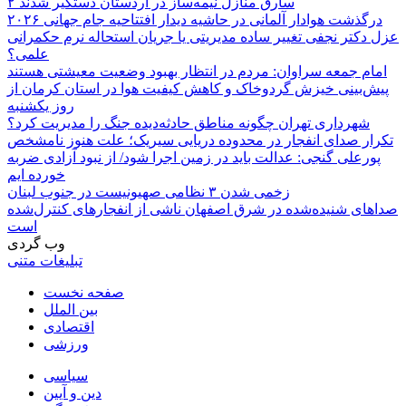
۲ سارق منازل نیمه‌ساز در اردستان دستگیر شدند
درگذشت هوادار آلمانی در حاشیه دیدار افتتاحیه جام جهانی ۲۰۲۶
عزل دکتر نجفی تغییر ساده مدیریتی یا جریان استحاله نرم حکمرانی
علمی؟
امام جمعه سراوان: مردم در انتظار بهبود وضعیت معیشتی هستند
پیش‌بینی خیزش گردوخاک و کاهش کیفیت هوا در استان کرمان از
روز یکشنبه
شهرداری تهران چگونه مناطق حادثه‌دیده جنگ را مدیریت کرد؟
تکرار صدای انفجار در محدوده دریایی سیریک؛ علت هنوز نامشخص
پورعلی گنجی: عدالت باید در زمین اجرا شود/ از نبود آزادی ضربه
خورده ایم
زخمی شدن ۳ نظامی صهیونیست در جنوب لبنان
صداهای شنیده‌شده در شرق اصفهان ناشی از انفجارهای کنترل‌شده
است
وب گردی
تبلیغات متنی
صفحه نخست
بین الملل
اقتصادی
ورزشی
سیاسی
دین و آیین