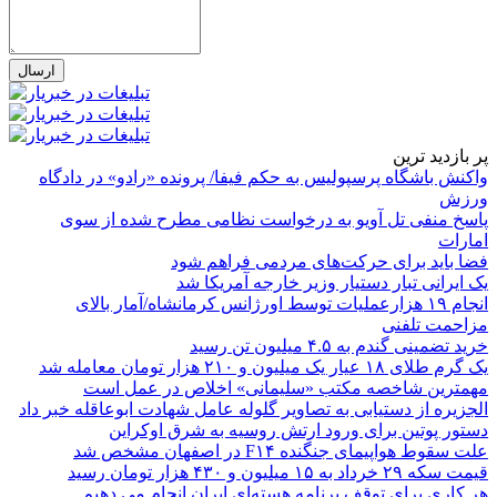
پر بازدید ترین
واکنش باشگاه پرسپولیس به حکم فیفا/ پرونده «رادو» در دادگاه
ورزش
پاسخ منفی تل آویو به درخواست نظامی مطرح شده از سوی
امارات
فضا باید برای حرکت‌های مردمی فراهم شود
یک ایرانی تبار دستیار وزیر خارجه آمریکا شد
انجام ۱۹ هزارعملیات توسط اورژانس کرمانشاه/آمار بالای
مزاحمت تلفنی
خرید تضمینی گندم به ۴.۵ میلیون تن رسید
یک گرم طلای ۱۸ عیار یک میلیون و ۲۱۰ هزار تومان معامله شد
مهمترین شاخصه مکتب «سلیمانی» اخلاص در عمل است
الجزیره از دستیابی به تصاویر گلوله عامل شهادت ابوعاقله خبر داد
دستور پوتین برای ورود ارتش روسیه به شرق اوکراین
علت سقوط هواپیمای جنگنده F۱۴ در اصفهان مشخص شد
قیمت سکه ۲۹ خرداد به ۱۵ میلیون و ۴۳۰ هزار تومان رسید
هر کاری برای توقف برنامه هسته‌ای ایران انجام می دهیم