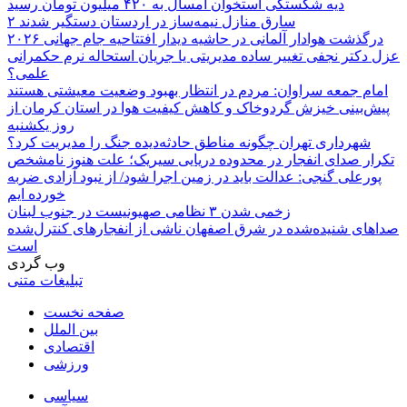
دیه شکستگی استخوان امسال به ۴۲۰ میلیون تومان رسید
۲ سارق منازل نیمه‌ساز در اردستان دستگیر شدند
درگذشت هوادار آلمانی در حاشیه دیدار افتتاحیه جام جهانی ۲۰۲۶
عزل دکتر نجفی تغییر ساده مدیریتی یا جریان استحاله نرم حکمرانی
علمی؟
امام جمعه سراوان: مردم در انتظار بهبود وضعیت معیشتی هستند
پیش‌بینی خیزش گردوخاک و کاهش کیفیت هوا در استان کرمان از
روز یکشنبه
شهرداری تهران چگونه مناطق حادثه‌دیده جنگ را مدیریت کرد؟
تکرار صدای انفجار در محدوده دریایی سیریک؛ علت هنوز نامشخص
پورعلی گنجی: عدالت باید در زمین اجرا شود/ از نبود آزادی ضربه
خورده ایم
زخمی شدن ۳ نظامی صهیونیست در جنوب لبنان
صداهای شنیده‌شده در شرق اصفهان ناشی از انفجارهای کنترل‌شده
است
وب گردی
تبلیغات متنی
صفحه نخست
بین الملل
اقتصادی
ورزشی
سیاسی