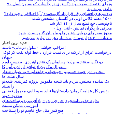
وزرای اقتصاد، صمت و دادگستری در جلسات کمیسیون اصل ۹۰
حاضر می‌شوند
دردسرهای افشای رقم قرارداد گل‌محمدی/ آیا اختلافی وجود دارد؟
۱۵۰۰ معلم کلاس اولی در گلستان مشخص شدند
نام‌نویسی حج تمتع سال ۱۴۰۱ آغاز شد
معرفی بازیگران نمایش «آنتی اویل»
مجوز سفرهای دریایی شناورها و ملوانان گناوه صادر شود
ماهیانه ۴۰۰ هزار تومان به حساب هر نفر واریز می‌شود
جدید ترین اخبار
مراقب حواشی «سلول درمانی» باشید!
درخواست عراق از ترکیه برای تمدید قرارداد خط لوله نفت کرکوک-
جیهان
دو نگاه به فتح مبین/ جبهه ایمان یک فتح راهبردی به دست آورد
استقبال مکرون از توافق ایران و آمریکا
انتخاب «در خیمه حسینیم، خونخواه و جانفداییم» به عنوان شعار
سال هیئت ها
یک نماینده مجلس: مردم باید نتیجه ملموس پروژه کمربندی قلعه‌نو
را ببینند
رئیس کل عدلیه کرمان: دادستان‌ها نباید به وظایف معمول قضایی
محدود شوند
تداوم جذب دانشجوی خارجی بدون بازآفرینی زیرساخت‌های
آموزشی ممکن نیست
هیچ‌کس مثل حاج قاسم تو را نشناخت