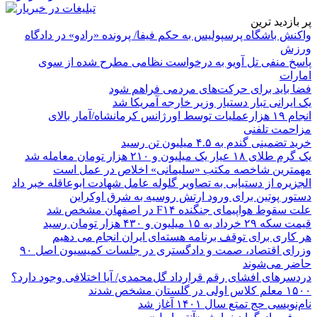
پر بازدید ترین
واکنش باشگاه پرسپولیس به حکم فیفا/ پرونده «رادو» در دادگاه
ورزش
پاسخ منفی تل آویو به درخواست نظامی مطرح شده از سوی
امارات
فضا باید برای حرکت‌های مردمی فراهم شود
یک ایرانی تبار دستیار وزیر خارجه آمریکا شد
انجام ۱۹ هزارعملیات توسط اورژانس کرمانشاه/آمار بالای
مزاحمت تلفنی
خرید تضمینی گندم به ۴.۵ میلیون تن رسید
یک گرم طلای ۱۸ عیار یک میلیون و ۲۱۰ هزار تومان معامله شد
مهمترین شاخصه مکتب «سلیمانی» اخلاص در عمل است
الجزیره از دستیابی به تصاویر گلوله عامل شهادت ابوعاقله خبر داد
دستور پوتین برای ورود ارتش روسیه به شرق اوکراین
علت سقوط هواپیمای جنگنده F۱۴ در اصفهان مشخص شد
قیمت سکه ۲۹ خرداد به ۱۵ میلیون و ۴۳۰ هزار تومان رسید
هر کاری برای توقف برنامه هسته‌ای ایران انجام می دهیم
وزرای اقتصاد، صمت و دادگستری در جلسات کمیسیون اصل ۹۰
حاضر می‌شوند
دردسرهای افشای رقم قرارداد گل‌محمدی/ آیا اختلافی وجود دارد؟
۱۵۰۰ معلم کلاس اولی در گلستان مشخص شدند
نام‌نویسی حج تمتع سال ۱۴۰۱ آغاز شد