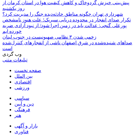
پیش‌بینی خیزش گردوخاک و کاهش کیفیت هوا در استان کرمان از
روز یکشنبه
شهرداری تهران چگونه مناطق حادثه‌دیده جنگ را مدیریت کرد؟
تکرار صدای انفجار در محدوده دریایی سیریک؛ علت هنوز نامشخص
پورعلی گنجی: عدالت باید در زمین اجرا شود/ از نبود آزادی ضربه
خورده ایم
زخمی شدن ۳ نظامی صهیونیست در جنوب لبنان
صداهای شنیده‌شده در شرق اصفهان ناشی از انفجارهای کنترل‌شده
است
وب گردی
تبلیغات متنی
صفحه نخست
بین الملل
اقتصادی
ورزشی
سیاسی
دین و آیین
فرهنگی
هنر
بازار و آگهی
فناوری