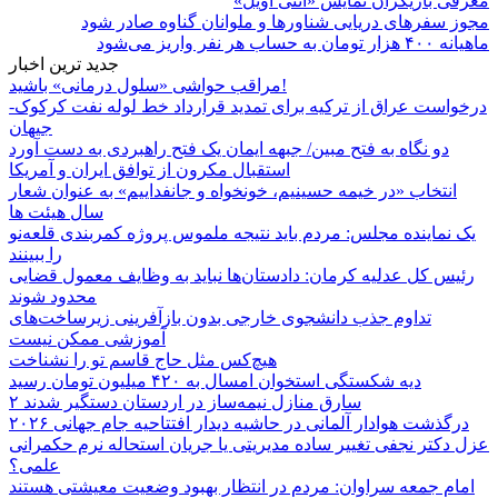
معرفی بازیگران نمایش «آنتی اویل»
مجوز سفرهای دریایی شناورها و ملوانان گناوه صادر شود
ماهیانه ۴۰۰ هزار تومان به حساب هر نفر واریز می‌شود
جدید ترین اخبار
مراقب حواشی «سلول درمانی» باشید!
درخواست عراق از ترکیه برای تمدید قرارداد خط لوله نفت کرکوک-
جیهان
دو نگاه به فتح مبین/ جبهه ایمان یک فتح راهبردی به دست آورد
استقبال مکرون از توافق ایران و آمریکا
انتخاب «در خیمه حسینیم، خونخواه و جانفداییم» به عنوان شعار
سال هیئت ها
یک نماینده مجلس: مردم باید نتیجه ملموس پروژه کمربندی قلعه‌نو
را ببینند
رئیس کل عدلیه کرمان: دادستان‌ها نباید به وظایف معمول قضایی
محدود شوند
تداوم جذب دانشجوی خارجی بدون بازآفرینی زیرساخت‌های
آموزشی ممکن نیست
هیچ‌کس مثل حاج قاسم تو را نشناخت
دیه شکستگی استخوان امسال به ۴۲۰ میلیون تومان رسید
۲ سارق منازل نیمه‌ساز در اردستان دستگیر شدند
درگذشت هوادار آلمانی در حاشیه دیدار افتتاحیه جام جهانی ۲۰۲۶
عزل دکتر نجفی تغییر ساده مدیریتی یا جریان استحاله نرم حکمرانی
علمی؟
امام جمعه سراوان: مردم در انتظار بهبود وضعیت معیشتی هستند