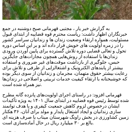
به گزارش خبر یار ، مجتبی قهرمانی صبح دوشنبه در جمع
خبرنگاران اظهار داشت: ریاست محترم قوه قضاییه از ابتدای قبول
مسئولیت، همواره ارتقاء وضعیت زندان ها و زندانیان سراسر کشور
را در زمره اولویت های خویش قرار داده اند و بر این اساس دوره
تحول و تعالی قضایی دوره تلاش گسترده برای پایین آوردن ورودی
زندان‌ها با استفاده از روش‌هایی همچون مجازات‌های جایگزین
حبس، جلوگیری از بازداشت موقت‌های غیر ضروری و استفاده
بیشتر از پابندهای الکترونیک و اشتغالزایی از طرفی و تلاش برای
رعایت بیشتر حقوق متهمان، مجرمان و زندانیان از سوی دیگر بوده
که خوشبختانه با ارتقاء کیفیت خدمات تربیتی و اصلاحی در زندان‌ها
نیز همراه شده است.
قهرمانی افزود: در راستای اجرای اولویت‌های پانزده گانه مطرح
شده توسط رئیس قوه قضاییه در ابتدای سال ۱۴۰۱ به ویژه تأکیدات
ایشان درخصوص لزوم کاهش جمعیت کیفری و با هدف توانمند
سازی زندانیان و ایجاد اشتغال پایدار و مولد برای آنان، ۳۶ هکتار
زمین کشاورزی در بخش راونگ شهرستان میناب با صرف هزینه ای
بالغ بر ۳۰ میلیارد ریال در حال آماده‌سازی است.