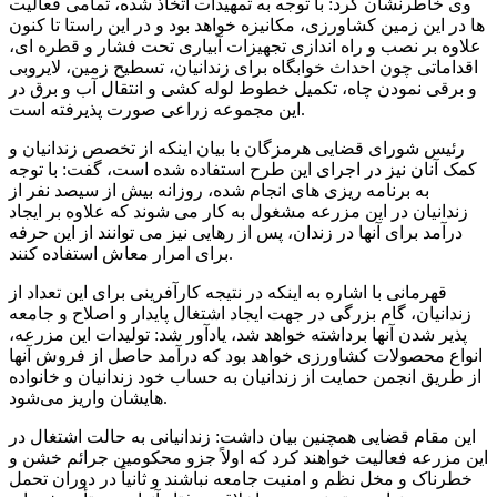
وی خاطرنشان کرد: با توجه به تمهیدات اتخاذ شده، تمامی فعالیت
ها در این زمین کشاورزی، مکانیزه خواهد بود و در این راستا تا کنون
علاوه بر نصب و راه اندازی تجهیزات آبیاری تحت فشار و قطره ای،
اقداماتی چون احداث خوابگاه برای زندانیان، تسطیح زمین، لایروبی
و برقی نمودن چاه، تکمیل خطوط لوله کشی و انتقال آب و برق در
این مجموعه زراعی صورت پذیرفته است.
رئیس شورای قضایی هرمزگان با بیان اینکه از تخصص زندانیان و
کمک آنان نیز در اجرای این طرح استفاده شده است، گفت: با توجه
به برنامه ریزی های انجام شده، روزانه بیش از سیصد نفر از
زندانیان در این مزرعه مشغول به کار می شوند که علاوه بر ایجاد
درآمد برای آنها در زندان، پس از رهایی نیز می توانند از این حرفه
برای امرار معاش استفاده کنند.
قهرمانی با اشاره به اینکه در نتیجه کارآفرینی برای این تعداد از
زندانیان، گام بزرگی در جهت ایجاد اشتغال پایدار و اصلاح و جامعه
پذیر شدن آنها برداشته خواهد شد، یادآور شد: تولیدات این مزرعه،
انواع محصولات کشاورزی خواهد بود که درآمد حاصل از فروش آنها
از طریق انجمن حمایت از زندانیان به حساب خود زندانیان و خانواده
هایشان واریز می‌شود.
این مقام قضایی همچنین بیان داشت: زندانیانی به حالت اشتغال در
این مزرعه فعالیت خواهند کرد که اولاً جزو محکومین جرائم خشن و
خطرناک و مخل نظم و امنیت جامعه نباشند و ثانیاً در دوران تحمل