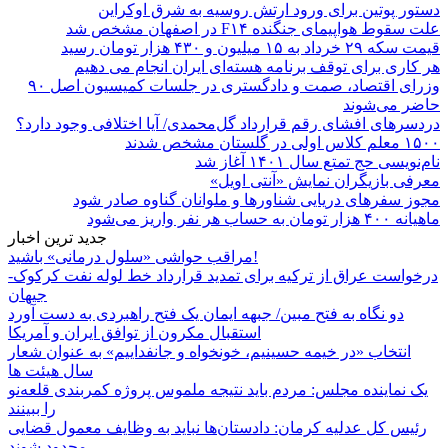
دستور پوتین برای ورود ارتش روسیه به شرق اوکراین
علت سقوط هواپیمای جنگنده F۱۴ در اصفهان مشخص شد
قیمت سکه ۲۹ خرداد به ۱۵ میلیون و ۴۳۰ هزار تومان رسید
هر کاری برای توقف برنامه هسته‌ای ایران انجام می دهیم
وزرای اقتصاد، صمت و دادگستری در جلسات کمیسیون اصل ۹۰
حاضر می‌شوند
دردسرهای افشای رقم قرارداد گل‌محمدی/ آیا اختلافی وجود دارد؟
۱۵۰۰ معلم کلاس اولی در گلستان مشخص شدند
نام‌نویسی حج تمتع سال ۱۴۰۱ آغاز شد
معرفی بازیگران نمایش «آنتی اویل»
مجوز سفرهای دریایی شناورها و ملوانان گناوه صادر شود
ماهیانه ۴۰۰ هزار تومان به حساب هر نفر واریز می‌شود
جدید ترین اخبار
مراقب حواشی «سلول درمانی» باشید!
درخواست عراق از ترکیه برای تمدید قرارداد خط لوله نفت کرکوک-
جیهان
دو نگاه به فتح مبین/ جبهه ایمان یک فتح راهبردی به دست آورد
استقبال مکرون از توافق ایران و آمریکا
انتخاب «در خیمه حسینیم، خونخواه و جانفداییم» به عنوان شعار
سال هیئت ها
یک نماینده مجلس: مردم باید نتیجه ملموس پروژه کمربندی قلعه‌نو
را ببینند
رئیس کل عدلیه کرمان: دادستان‌ها نباید به وظایف معمول قضایی
محدود شوند