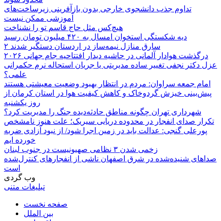
تداوم جذب دانشجوی خارجی بدون بازآفرینی زیرساخت‌های
آموزشی ممکن نیست
هیچ‌کس مثل حاج قاسم تو را نشناخت
دیه شکستگی استخوان امسال به ۴۲۰ میلیون تومان رسید
۲ سارق منازل نیمه‌ساز در اردستان دستگیر شدند
درگذشت هوادار آلمانی در حاشیه دیدار افتتاحیه جام جهانی ۲۰۲۶
عزل دکتر نجفی تغییر ساده مدیریتی یا جریان استحاله نرم حکمرانی
علمی؟
امام جمعه سراوان: مردم در انتظار بهبود وضعیت معیشتی هستند
پیش‌بینی خیزش گردوخاک و کاهش کیفیت هوا در استان کرمان از
روز یکشنبه
شهرداری تهران چگونه مناطق حادثه‌دیده جنگ را مدیریت کرد؟
تکرار صدای انفجار در محدوده دریایی سیریک؛ علت هنوز نامشخص
پورعلی گنجی: عدالت باید در زمین اجرا شود/ از نبود آزادی ضربه
خورده ایم
زخمی شدن ۳ نظامی صهیونیست در جنوب لبنان
صداهای شنیده‌شده در شرق اصفهان ناشی از انفجارهای کنترل‌شده
است
وب گردی
تبلیغات متنی
صفحه نخست
بین الملل