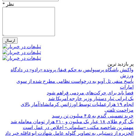
* نظر
پر بازدید ترین
واکنش باشگاه پرسپولیس به حکم فیفا/ پرونده «رادو» در دادگاه
ورزش
پاسخ منفی تل آویو به درخواست نظامی مطرح شده از سوی
امارات
فضا باید برای حرکت‌های مردمی فراهم شود
یک ایرانی تبار دستیار وزیر خارجه آمریکا شد
انجام ۱۹ هزارعملیات توسط اورژانس کرمانشاه/آمار بالای
مزاحمت تلفنی
خرید تضمینی گندم به ۴.۵ میلیون تن رسید
یک گرم طلای ۱۸ عیار یک میلیون و ۲۱۰ هزار تومان معامله شد
مهمترین شاخصه مکتب «سلیمانی» اخلاص در عمل است
الجزیره از دستیابی به تصاویر گلوله عامل شهادت ابوعاقله خبر داد