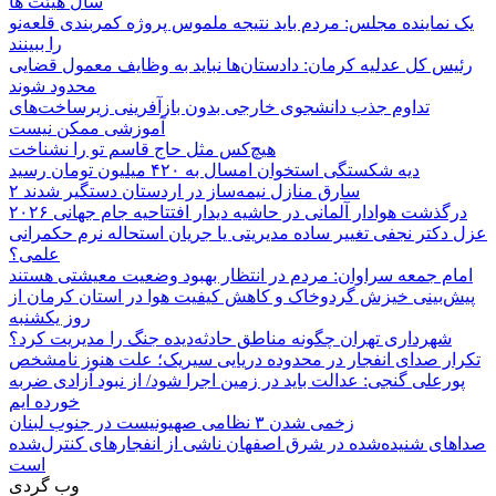
سال هیئت ها
یک نماینده مجلس: مردم باید نتیجه ملموس پروژه کمربندی قلعه‌نو
را ببینند
رئیس کل عدلیه کرمان: دادستان‌ها نباید به وظایف معمول قضایی
محدود شوند
تداوم جذب دانشجوی خارجی بدون بازآفرینی زیرساخت‌های
آموزشی ممکن نیست
هیچ‌کس مثل حاج قاسم تو را نشناخت
دیه شکستگی استخوان امسال به ۴۲۰ میلیون تومان رسید
۲ سارق منازل نیمه‌ساز در اردستان دستگیر شدند
درگذشت هوادار آلمانی در حاشیه دیدار افتتاحیه جام جهانی ۲۰۲۶
عزل دکتر نجفی تغییر ساده مدیریتی یا جریان استحاله نرم حکمرانی
علمی؟
امام جمعه سراوان: مردم در انتظار بهبود وضعیت معیشتی هستند
پیش‌بینی خیزش گردوخاک و کاهش کیفیت هوا در استان کرمان از
روز یکشنبه
شهرداری تهران چگونه مناطق حادثه‌دیده جنگ را مدیریت کرد؟
تکرار صدای انفجار در محدوده دریایی سیریک؛ علت هنوز نامشخص
پورعلی گنجی: عدالت باید در زمین اجرا شود/ از نبود آزادی ضربه
خورده ایم
زخمی شدن ۳ نظامی صهیونیست در جنوب لبنان
صداهای شنیده‌شده در شرق اصفهان ناشی از انفجارهای کنترل‌شده
است
وب گردی