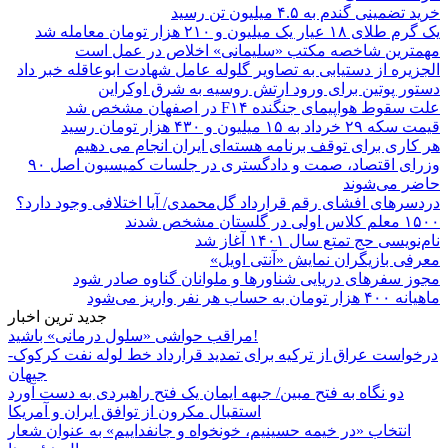
خرید تضمینی گندم به ۴.۵ میلیون تن رسید
یک گرم طلای ۱۸ عیار یک میلیون و ۲۱۰ هزار تومان معامله شد
مهمترین شاخصه مکتب «سلیمانی» اخلاص در عمل است
الجزیره از دستیابی به تصاویر گلوله عامل شهادت ابوعاقله خبر داد
دستور پوتین برای ورود ارتش روسیه به شرق اوکراین
علت سقوط هواپیمای جنگنده F۱۴ در اصفهان مشخص شد
قیمت سکه ۲۹ خرداد به ۱۵ میلیون و ۴۳۰ هزار تومان رسید
هر کاری برای توقف برنامه هسته‌ای ایران انجام می دهیم
وزرای اقتصاد، صمت و دادگستری در جلسات کمیسیون اصل ۹۰
حاضر می‌شوند
دردسرهای افشای رقم قرارداد گل‌محمدی/ آیا اختلافی وجود دارد؟
۱۵۰۰ معلم کلاس اولی در گلستان مشخص شدند
نام‌نویسی حج تمتع سال ۱۴۰۱ آغاز شد
معرفی بازیگران نمایش «آنتی اویل»
مجوز سفرهای دریایی شناورها و ملوانان گناوه صادر شود
ماهیانه ۴۰۰ هزار تومان به حساب هر نفر واریز می‌شود
جدید ترین اخبار
مراقب حواشی «سلول درمانی» باشید!
درخواست عراق از ترکیه برای تمدید قرارداد خط لوله نفت کرکوک-
جیهان
دو نگاه به فتح مبین/ جبهه ایمان یک فتح راهبردی به دست آورد
استقبال مکرون از توافق ایران و آمریکا
انتخاب «در خیمه حسینیم، خونخواه و جانفداییم» به عنوان شعار