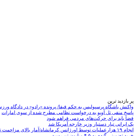
پر بازدید ترین
واکنش باشگاه پرسپولیس به حکم فیفا/ پرونده «رادو» در دادگاه ورز
پاسخ منفی تل آویو به درخواست نظامی مطرح شده از سوی امارات
فضا باید برای حرکت‌های مردمی فراهم شود
یک ایرانی تبار دستیار وزیر خارجه آمریکا شد
انجام ۱۹ هزارعملیات توسط اورژانس کرمانشاه/آمار بالای مزاحمت تلفنی
خرید تضمینی گندم به ۴.۵ میلیون تن رسید