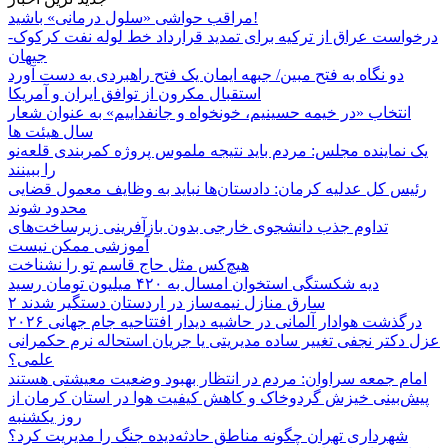
مراقب حواشی «سلول درمانی» باشید!
درخواست عراق از ترکیه برای تمدید قرارداد خط لوله نفت کرکوک-
جیهان
دو نگاه به فتح مبین/ جبهه ایمان یک فتح راهبردی به دست آورد
استقبال مکرون از توافق ایران و آمریکا
انتخاب «در خیمه حسینیم، خونخواه و جانفداییم» به عنوان شعار
سال هیئت ها
یک نماینده مجلس: مردم باید نتیجه ملموس پروژه کمربندی قلعه‌نو
را ببینند
رئیس کل عدلیه کرمان: دادستان‌ها نباید به وظایف معمول قضایی
محدود شوند
تداوم جذب دانشجوی خارجی بدون بازآفرینی زیرساخت‌های
آموزشی ممکن نیست
هیچ‌کس مثل حاج قاسم تو را نشناخت
دیه شکستگی استخوان امسال به ۴۲۰ میلیون تومان رسید
۲ سارق منازل نیمه‌ساز در اردستان دستگیر شدند
درگذشت هوادار آلمانی در حاشیه دیدار افتتاحیه جام جهانی ۲۰۲۶
عزل دکتر نجفی تغییر ساده مدیریتی یا جریان استحاله نرم حکمرانی
علمی؟
امام جمعه سراوان: مردم در انتظار بهبود وضعیت معیشتی هستند
پیش‌بینی خیزش گردوخاک و کاهش کیفیت هوا در استان کرمان از
روز یکشنبه
شهرداری تهران چگونه مناطق حادثه‌دیده جنگ را مدیریت کرد؟