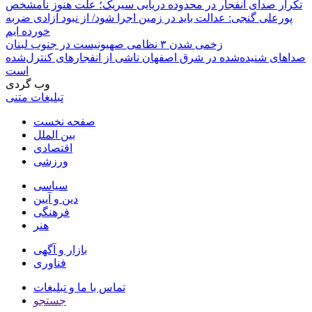
تکرار صدای انفجار در محدوده دریایی سیریک؛ علت هنوز نامشخص
پورعلی گنجی: عدالت باید در زمین اجرا شود/ از نبود آزادی ضربه
خورده ایم
زخمی شدن ۳ نظامی صهیونیست در جنوب لبنان
صداهای شنیده‌شده در شرق اصفهان ناشی از انفجارهای کنترل‌شده
است
وب گردی
تبلیغات متنی
صفحه نخست
بین الملل
اقتصادی
ورزشی
سیاسی
دین و آیین
فرهنگی
هنر
بازار و آگهی
فناوری
تماس با ما و تبلیغات
جستجو