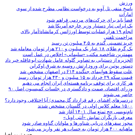
ورزش
پاسخ منفی تل آویو به درخواست نظامی مطرح شده از سوی
امارات
فضا باید برای حرکت‌های مردمی فراهم شود
یک ایرانی تبار دستیار وزیر خارجه آمریکا شد
انجام ۱۹ هزارعملیات توسط اورژانس کرمانشاه/آمار بالای
مزاحمت تلفنی
خرید تضمینی گندم به ۴.۵ میلیون تن رسید
یک گرم طلای ۱۸ عیار یک میلیون و ۲۱۰ هزار تومان معامله شد
مهمترین شاخصه مکتب «سلیمانی» اخلاص در عمل است
الجزیره از دستیابی به تصاویر گلوله عامل شهادت ابوعاقله خبر داد
دستور پوتین برای ورود ارتش روسیه به شرق اوکراین
علت سقوط هواپیمای جنگنده F۱۴ در اصفهان مشخص شد
قیمت سکه ۲۹ خرداد به ۱۵ میلیون و ۴۳۰ هزار تومان رسید
هر کاری برای توقف برنامه هسته‌ای ایران انجام می دهیم
وزرای اقتصاد، صمت و دادگستری در جلسات کمیسیون اصل ۹۰
حاضر می‌شوند
دردسرهای افشای رقم قرارداد گل‌محمدی/ آیا اختلافی وجود دارد؟
۱۵۰۰ معلم کلاس اولی در گلستان مشخص شدند
نام‌نویسی حج تمتع سال ۱۴۰۱ آغاز شد
معرفی بازیگران نمایش «آنتی اویل»
مجوز سفرهای دریایی شناورها و ملوانان گناوه صادر شود
ماهیانه ۴۰۰ هزار تومان به حساب هر نفر واریز می‌شود
جدید ترین اخبار