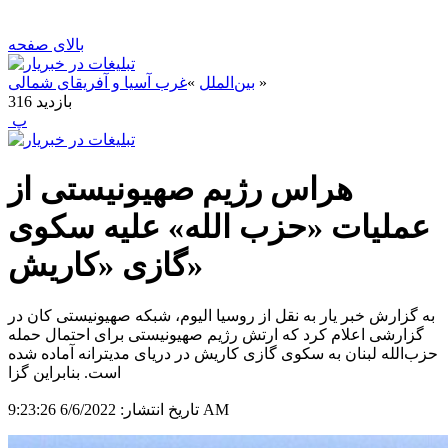
بالای صفحه
»
بین‌الملل
»
غرب آسیا و آفریقای شمالی
بازدید
316
‍ پ
هراس رژیم صهیونیستی از
عملیات «حزب الله» علیه سکوی
گازی «کاریش»
به گزارش خبر یار به نقل از روسیا الیوم، شبکه صهیونیستی کان در
گزارشی اعلام کرد که ارتش رژیم صهیونیستی برای احتمال حمله
حزب‌الله لبنان به سکوی گازی کاریش در دریای مدیترانه آماده شده
است. بنابراین گزا
6/6/2022 9:23:26 AM
تاریخ انتشار: