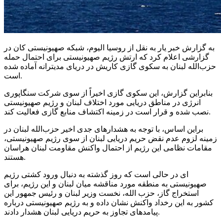
به گزارش خبر یار به نقل از روسیا الیوم، شبکه صهیونیستی کان در
گزارشی اعلام کرد که ارتش رژیم صهیونیستی برای احتمال حمله
حزب‌الله لبنان به سکوی گازی کاریش در دریای مدیترانه آماده شده
است.
بنابراین گزارش، این سکوی گازی اخیراً از سوی شرکت سنگاپوری
انرژی در مناطق دریایی مورد اختلاف لبنان و رژیم صهیونیستی
نصب شده و قرار است در زمینه اکتشاف منابع گازی فعالیت کند.
براین اساس، با توجه به هشدارهای جدی اخیر حزب‌الله لبنان در
زمینه لزوم عدم نقض حریم دریایی لبنان از سوی رژیم صهیونیستی،
مقامات نظامی این رژیم از احتمال واکنش مقاومت لبنان هراسان
هستند.
ای در حالی است که روز گذشته به دنبال ورود کشتی رژیم
صهیونیستی به منطقه مورد مناقشه میان لبنان و این رژیم، برای
استخراج گاز، حزب الله، نخست وزیر لبنان و رئیس جمهور این
کشور به این رخداد واکنش نشان داده و به رژیم صهیونیستی درباره
پیامدهای تجاوز به حریم دریایی لبنان هشدار دادند.