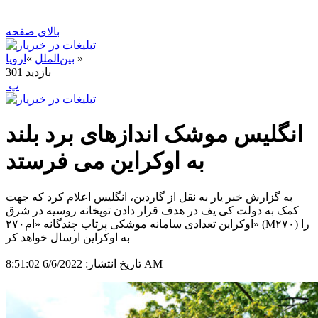
بالای صفحه
»
بین‌الملل
»
اروپا
بازدید
301
‍ پ
انگلیس موشک اندازهای برد بلند
به اوکراین می فرستد
به گزارش خبر یار به نقل از گاردین، انگلیس اعلام کرد که جهت
کمک به دولت کی یف در هدف قرار دادن توپخانه روسیه در شرق
اوکراین تعدادی سامانه موشکی پرتاب چندگانه «ام۲۷۰» (M۲۷۰) را
به اوکراین ارسال خواهد کر
6/6/2022 8:51:02 AM
تاریخ انتشار: