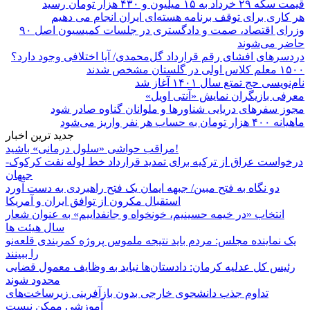
قیمت سکه ۲۹ خرداد به ۱۵ میلیون و ۴۳۰ هزار تومان رسید
هر کاری برای توقف برنامه هسته‌ای ایران انجام می دهیم
وزرای اقتصاد، صمت و دادگستری در جلسات کمیسیون اصل ۹۰
حاضر می‌شوند
دردسرهای افشای رقم قرارداد گل‌محمدی/ آیا اختلافی وجود دارد؟
۱۵۰۰ معلم کلاس اولی در گلستان مشخص شدند
نام‌نویسی حج تمتع سال ۱۴۰۱ آغاز شد
معرفی بازیگران نمایش «آنتی اویل»
مجوز سفرهای دریایی شناورها و ملوانان گناوه صادر شود
ماهیانه ۴۰۰ هزار تومان به حساب هر نفر واریز می‌شود
جدید ترین اخبار
مراقب حواشی «سلول درمانی» باشید!
درخواست عراق از ترکیه برای تمدید قرارداد خط لوله نفت کرکوک-
جیهان
دو نگاه به فتح مبین/ جبهه ایمان یک فتح راهبردی به دست آورد
استقبال مکرون از توافق ایران و آمریکا
انتخاب «در خیمه حسینیم، خونخواه و جانفداییم» به عنوان شعار
سال هیئت ها
یک نماینده مجلس: مردم باید نتیجه ملموس پروژه کمربندی قلعه‌نو
را ببینند
رئیس کل عدلیه کرمان: دادستان‌ها نباید به وظایف معمول قضایی
محدود شوند
تداوم جذب دانشجوی خارجی بدون بازآفرینی زیرساخت‌های
آموزشی ممکن نیست