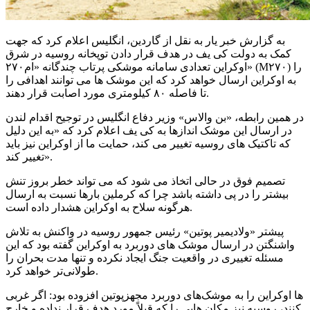
به گزارش خبر یار به نقل از گاردین، انگلیس اعلام کرد که جهت
کمک به دولت کی یف در هدف قرار دادن توپخانه روسیه در شرق
اوکراین تعدادی سامانه موشکی پرتاب چندگانه «ام۲۷۰» (M۲۷۰) را
به اوکراین ارسال خواهد کرد که این موشک ها می توانند اهدافی را
تا فاصله ۸۰ کیلومتری مورد اصابت قرار دهند.
در همین رابطه، «بن والاس» وزیر دفاع انگلیس در توجیح اقدام لندن
در ارسال این موشک اندازها به کی یف اعلام کرد که «به این دلیل
که تاکتیک های روسیه تغییر می کند، حمایت ما از اوکراین نیز باید
تغییر کند».
تصمیم فوق در حالی اتخاذ می شود که می تواند خطر بروز تنش
بیشتر را در پی داشته باشد چرا که کرملین بارها نسبت به ارسال
هرگونه سلاح به اوکراین هشدار داده است.
پیشتر «ولادیمیر پوتین» رئیس جمهور روسیه در واکنش به تلاش
واشنگتن در ارسال موشک های دوربرد به اوکراین گفته بود که این
مسئله تغییری در واقعیت جنگ ایجاد نکرده و تنها مدت بحران را
طولانی‌تر خواهد کرد.
پوتین افزوده بود: اگر غربی‎‌ها اوکراین را به موشک‌های دوربرد مجهز
کنند، روسیه نیز مکان هایی را که قبلاً مورد هدف قرار نداده و خارج