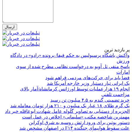
پر بازدید ترین
واکنش باشگاه پرسپولیس به حکم فیفا/ پرونده «رادو» در دادگاه
ورزش
پاسخ منفی تل آویو به درخواست نظامی مطرح شده از سوی
امارات
فضا باید برای حرکت‌های مردمی فراهم شود
یک ایرانی تبار دستیار وزیر خارجه آمریکا شد
انجام ۱۹ هزارعملیات توسط اورژانس کرمانشاه/آمار بالای
مزاحمت تلفنی
خرید تضمینی گندم به ۴.۵ میلیون تن رسید
یک گرم طلای ۱۸ عیار یک میلیون و ۲۱۰ هزار تومان معامله شد
الجزیره از دستیابی به تصاویر گلوله عامل شهادت ابوعاقله خبر داد
مهمترین شاخصه مکتب «سلیمانی» اخلاص در عمل است
دستور پوتین برای ورود ارتش روسیه به شرق اوکراین
علت سقوط هواپیمای جنگنده F۱۴ در اصفهان مشخص شد