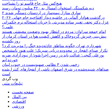
هیچ‌کس مثل حاج قاسم تو را نشناخت
دیه شکستگی استخوان امسال به ۴۲۰ میلیون تومان رسید
۲ سارق منازل نیمه‌ساز در اردستان دستگیر شدند
درگذشت هوادار آلمانی در حاشیه دیدار افتتاحیه جام جهانی ۲۰۲۶
عزل دکتر نجفی تغییر ساده مدیریتی یا جریان استحاله نرم حکمرانی
علمی؟
امام جمعه سراوان: مردم در انتظار بهبود وضعیت معیشتی هستند
پیش‌بینی خیزش گردوخاک و کاهش کیفیت هوا در استان کرمان از
روز یکشنبه
شهرداری تهران چگونه مناطق حادثه‌دیده جنگ را مدیریت کرد؟
تکرار صدای انفجار در محدوده دریایی سیریک؛ علت هنوز نامشخص
پورعلی گنجی: عدالت باید در زمین اجرا شود/ از نبود آزادی ضربه
خورده ایم
زخمی شدن ۳ نظامی صهیونیست در جنوب لبنان
صداهای شنیده‌شده در شرق اصفهان ناشی از انفجارهای کنترل‌شده
است
وب گردی
تبلیغات متنی
صفحه نخست
بین الملل
اقتصادی
ورزشی