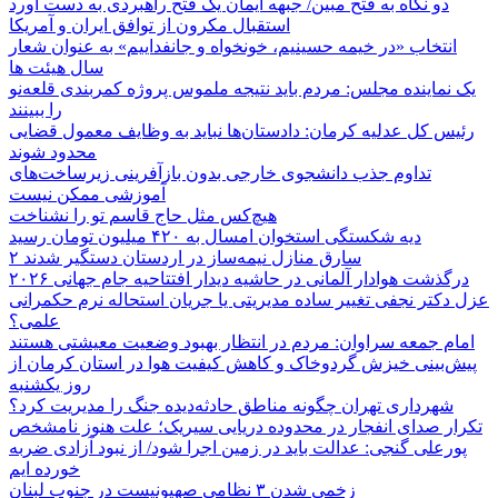
دو نگاه به فتح مبین/ جبهه ایمان یک فتح راهبردی به دست آورد
استقبال مکرون از توافق ایران و آمریکا
انتخاب «در خیمه حسینیم، خونخواه و جانفداییم» به عنوان شعار
سال هیئت ها
یک نماینده مجلس: مردم باید نتیجه ملموس پروژه کمربندی قلعه‌نو
را ببینند
رئیس کل عدلیه کرمان: دادستان‌ها نباید به وظایف معمول قضایی
محدود شوند
تداوم جذب دانشجوی خارجی بدون بازآفرینی زیرساخت‌های
آموزشی ممکن نیست
هیچ‌کس مثل حاج قاسم تو را نشناخت
دیه شکستگی استخوان امسال به ۴۲۰ میلیون تومان رسید
۲ سارق منازل نیمه‌ساز در اردستان دستگیر شدند
درگذشت هوادار آلمانی در حاشیه دیدار افتتاحیه جام جهانی ۲۰۲۶
عزل دکتر نجفی تغییر ساده مدیریتی یا جریان استحاله نرم حکمرانی
علمی؟
امام جمعه سراوان: مردم در انتظار بهبود وضعیت معیشتی هستند
پیش‌بینی خیزش گردوخاک و کاهش کیفیت هوا در استان کرمان از
روز یکشنبه
شهرداری تهران چگونه مناطق حادثه‌دیده جنگ را مدیریت کرد؟
تکرار صدای انفجار در محدوده دریایی سیریک؛ علت هنوز نامشخص
پورعلی گنجی: عدالت باید در زمین اجرا شود/ از نبود آزادی ضربه
خورده ایم
زخمی شدن ۳ نظامی صهیونیست در جنوب لبنان