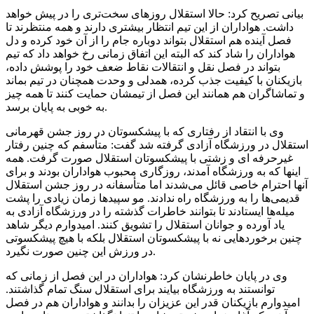
بیانی تصریح کرد: حالا استقلال روزهای سخت‌تری را در پیش خواهد
داشت. هواداران از این تیم انتظار بیشتری دارند و همه منتظرند تا
فصل آینده هم استقلال بتواند دوباره جام را از آن خود کرده و دل
هواداران را شاد کند که البته این اتفاق زمانی رخ خواهد داد که تیم
بتواند در فصل نقل و انتقالات نقاط ضعف خود را پوشش داده،
بازیکنان با کیفیت جذب کرده، همدلی و وحدت همچنان در تیم بماند
و تماشاگران هم همانند این فصل از تیمشان حمایت کنند تا همه چیز
به خوبی به پایان برسد.
وی با انتقاد از رفتاری که با پیشکسوتان در روز جشن قهرمانی
استقلال در ورزشگاه آزادی گرفته شد گفت: متأسفم که چنین رفتار
غیرحرفه ای و زشتی با پیشکسوتان استقلال صورت گرفت. همه
اینها که به ورزشگاه آمدند، روزگاری محبوب هواداران بودند و برای
آنها احترام خاصی قائل می‌شدند اما متأسفانه در روز جشن استقلال
قدیمی‌ها را به ورزشگاه راه ندادند. مو سپیدها زمان زیادی را پشت
میله‌ها ایستادند تا بتوانند خاطرات گذشته را در ورزشگاه آزادی به
یاد آورده و جوانان استقلال را تشویق کنند. امیدوارم دیگر شاهد
چنین برخوردهایی نه با پیشکسوتان استقلال بلکه با هیچ پیشکسوتی
در ورزش این چنین صورت نگیرد.
وی در پایان خاطرنشان کرد: هواداران در این فصل از زمانی که
توانستند به ورزشگاه بیایند برای استقلال سنگ تمام گذاشتند.
امیدوارم بازیکنان قدر این عزیزان را بدانند و هواداران هم در فصل