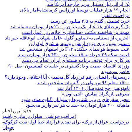
یک ایرانی تبار دستیار وزیر خارجه آمریکا شد
انجام ۱۹ هزارعملیات توسط اورژانس کرمانشاه/آمار بالای
مزاحمت تلفنی
خرید تضمینی گندم به ۴.۵ میلیون تن رسید
یک گرم طلای ۱۸ عیار یک میلیون و ۲۱۰ هزار تومان معامله شد
مهمترین شاخصه مکتب «سلیمانی» اخلاص در عمل است
الجزیره از دستیابی به تصاویر گلوله عامل شهادت ابوعاقله خبر داد
دستور پوتین برای ورود ارتش روسیه به شرق اوکراین
علت سقوط هواپیمای جنگنده F۱۴ در اصفهان مشخص شد
قیمت سکه ۲۹ خرداد به ۱۵ میلیون و ۴۳۰ هزار تومان رسید
هر کاری برای توقف برنامه هسته‌ای ایران انجام می دهیم
وزرای اقتصاد، صمت و دادگستری در جلسات کمیسیون اصل ۹۰
حاضر می‌شوند
دردسرهای افشای رقم قرارداد گل‌محمدی/ آیا اختلافی وجود دارد؟
۱۵۰۰ معلم کلاس اولی در گلستان مشخص شدند
نام‌نویسی حج تمتع سال ۱۴۰۱ آغاز شد
معرفی بازیگران نمایش «آنتی اویل»
مجوز سفرهای دریایی شناورها و ملوانان گناوه صادر شود
ماهیانه ۴۰۰ هزار تومان به حساب هر نفر واریز می‌شود
جدید ترین اخبار
مراقب حواشی «سلول درمانی» باشید!
درخواست عراق از ترکیه برای تمدید قرارداد خط لوله نفت کرکوک-
جیهان