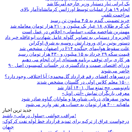
یک ایرانی تبار دستیار وزیر خارجه آمریکا شد
انجام ۱۹ هزارعملیات توسط اورژانس کرمانشاه/آمار بالای
مزاحمت تلفنی
خرید تضمینی گندم به ۴.۵ میلیون تن رسید
یک گرم طلای ۱۸ عیار یک میلیون و ۲۱۰ هزار تومان معامله شد
مهمترین شاخصه مکتب «سلیمانی» اخلاص در عمل است
الجزیره از دستیابی به تصاویر گلوله عامل شهادت ابوعاقله خبر داد
دستور پوتین برای ورود ارتش روسیه به شرق اوکراین
علت سقوط هواپیمای جنگنده F۱۴ در اصفهان مشخص شد
قیمت سکه ۲۹ خرداد به ۱۵ میلیون و ۴۳۰ هزار تومان رسید
هر کاری برای توقف برنامه هسته‌ای ایران انجام می دهیم
وزرای اقتصاد، صمت و دادگستری در جلسات کمیسیون اصل ۹۰
حاضر می‌شوند
دردسرهای افشای رقم قرارداد گل‌محمدی/ آیا اختلافی وجود دارد؟
۱۵۰۰ معلم کلاس اولی در گلستان مشخص شدند
نام‌نویسی حج تمتع سال ۱۴۰۱ آغاز شد
معرفی بازیگران نمایش «آنتی اویل»
مجوز سفرهای دریایی شناورها و ملوانان گناوه صادر شود
ماهیانه ۴۰۰ هزار تومان به حساب هر نفر واریز می‌شود
جدید ترین اخبار
مراقب حواشی «سلول درمانی» باشید!
درخواست عراق از ترکیه برای تمدید قرارداد خط لوله نفت کرکوک-
جیهان