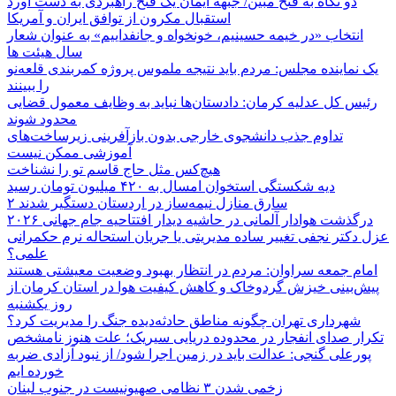
دو نگاه به فتح مبین/ جبهه ایمان یک فتح راهبردی به دست آورد
استقبال مکرون از توافق ایران و آمریکا
انتخاب «در خیمه حسینیم، خونخواه و جانفداییم» به عنوان شعار
سال هیئت ها
یک نماینده مجلس: مردم باید نتیجه ملموس پروژه کمربندی قلعه‌نو
را ببینند
رئیس کل عدلیه کرمان: دادستان‌ها نباید به وظایف معمول قضایی
محدود شوند
تداوم جذب دانشجوی خارجی بدون بازآفرینی زیرساخت‌های
آموزشی ممکن نیست
هیچ‌کس مثل حاج قاسم تو را نشناخت
دیه شکستگی استخوان امسال به ۴۲۰ میلیون تومان رسید
۲ سارق منازل نیمه‌ساز در اردستان دستگیر شدند
درگذشت هوادار آلمانی در حاشیه دیدار افتتاحیه جام جهانی ۲۰۲۶
عزل دکتر نجفی تغییر ساده مدیریتی یا جریان استحاله نرم حکمرانی
علمی؟
امام جمعه سراوان: مردم در انتظار بهبود وضعیت معیشتی هستند
پیش‌بینی خیزش گردوخاک و کاهش کیفیت هوا در استان کرمان از
روز یکشنبه
شهرداری تهران چگونه مناطق حادثه‌دیده جنگ را مدیریت کرد؟
تکرار صدای انفجار در محدوده دریایی سیریک؛ علت هنوز نامشخص
پورعلی گنجی: عدالت باید در زمین اجرا شود/ از نبود آزادی ضربه
خورده ایم
زخمی شدن ۳ نظامی صهیونیست در جنوب لبنان